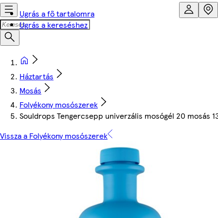
Ugrás a fő tartalomra
Ugrás a kereséshez
Háztartás
Mosás
Folyékony mosószerek
Souldrops Tengercsepp univerzális mosógél 20 mosás 1
Vissza a Folyékony mosószerek