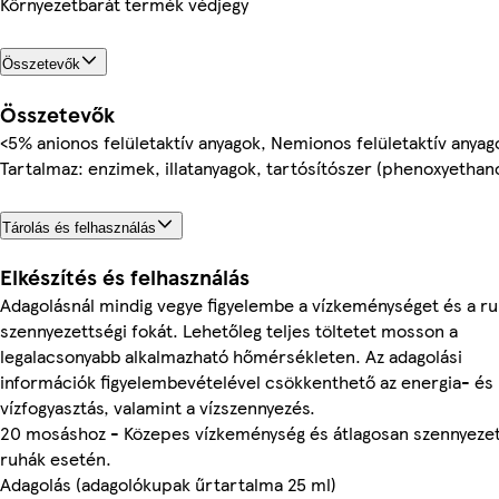
Környezetbarát termék védjegy
Összetevők
Összetevők
<5% anionos felületaktív anyagok, Nemionos felületaktív anyag
Tartalmaz: enzimek, illatanyagok, tartósítószer (phenoxyethano
Tárolás és felhasználás
Elkészítés és felhasználás
Adagolásnál mindig vegye figyelembe a vízkeménységet és a r
szennyezettségi fokát. Lehetőleg teljes töltetet mosson a
legalacsonyabb alkalmazható hőmérsékleten. Az adagolási
információk figyelembevételével csökkenthető az energia- és
vízfogyasztás, valamint a vízszennyezés.
20 mosáshoz - Közepes vízkeménység és átlagosan szennyeze
ruhák esetén.
Adagolás (adagolókupak űrtartalma 25 ml)