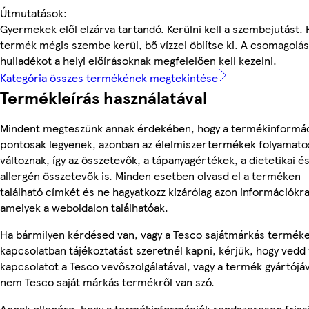
Útmutatások:
Gyermekek elől elzárva tartandó. Kerülni kell a szembejutást. 
termék mégis szembe kerül, bő vízzel öblítse ki. A csomagolás
hulladékot a helyi előírásoknak megfelelően kell kezelni.
Kategória összes termékének megtekintése
Termékleírás használatával
Mindent megteszünk annak érdekében, hogy a termékinformá
pontosak legyenek, azonban az élelmiszertermékek folyamato
változnak, így az összetevők, a tápanyagértékek, a dietetikai é
allergén összetevők is. Minden esetben olvasd el a terméken
található címkét és ne hagyatkozz kizárólag azon információkra
amelyek a weboldalon találhatóak.
Ha bármilyen kérdésed van, vagy a Tesco sajátmárkás termék
kapcsolatban tájékoztatást szeretnél kapni, kérjük, hogy vedd 
kapcsolatot a Tesco vevőszolgálatával, vagy a termék gyártójáv
nem Tesco saját márkás termékről van szó.
Annak ellenére, hogy a termékinformációk rendszeresen friss