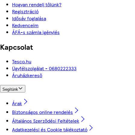
Hogyan rendelj tőlünk?
Regisztráció
Idősáv foglalása
Kedvenceim
ÁFÁ-s számla igénylés
Kapcsolat
Tesco.hu
Ügyfélszolgálat - 0680222333
Áruházkereső
Segítünk
Árak
Biztonságos online rendelés
Általános Szerződési Feltételek
Adatkezelési és Cookie tájékoztató