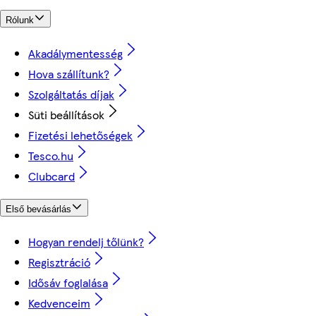
Rólunk
Akadálymentesség
Hova szállítunk?
Szolgáltatás díjak
Süti beállítások
Fizetési lehetőségek
Tesco.hu
Clubcard
Első bevásárlás
Hogyan rendelj tőlünk?
Regisztráció
Idősáv foglalása
Kedvenceim