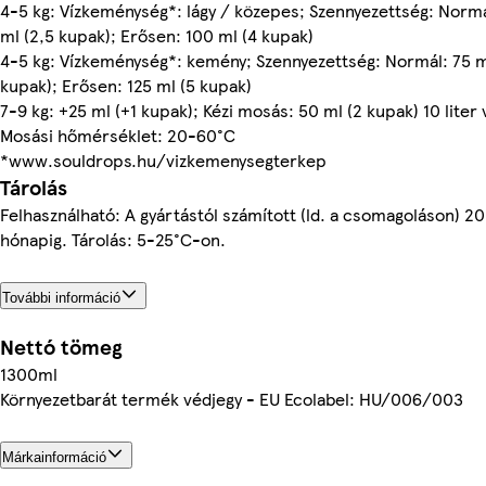
4-5 kg: Vízkeménység*: lágy / közepes; Szennyezettség: Normá
ml (2,5 kupak); Erősen: 100 ml (4 kupak)
4-5 kg: Vízkeménység*: kemény; Szennyezettség: Normál: 75 m
kupak); Erősen: 125 ml (5 kupak)
7-9 kg: +25 ml (+1 kupak); Kézi mosás: 50 ml (2 kupak) 10 liter 
Mosási hőmérséklet: 20-60°C
*www.souldrops.hu/vizkemenysegterkep
Tárolás
Felhasználható: A gyártástól számított (ld. a csomagoláson) 20
hónapig. Tárolás: 5-25°C-on.
További információ
Nettó tömeg
1300ml
Környezetbarát termék védjegy - EU Ecolabel: HU/006/003
Márkainformáció