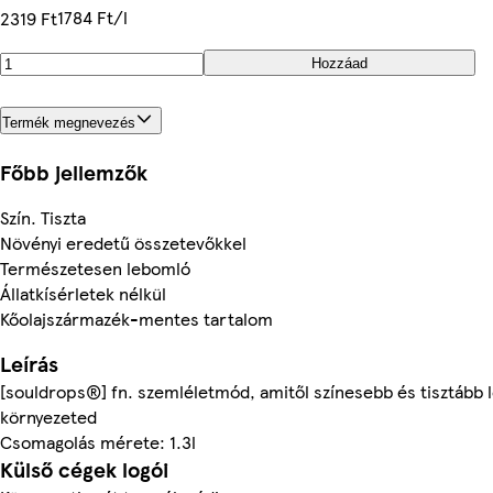
1784 Ft/l
2319 Ft
Hozzáad
Termék megnevezés
Főbb jellemzők
Szín. Tiszta
Növényi eredetű összetevőkkel
Természetesen lebomló
Állatkísérletek nélkül
Kőolajszármazék-mentes tartalom
Leírás
[souldrops®] fn. szemléletmód, amitől színesebb és tisztább l
környezeted
Csomagolás mérete: 1.3l
Külső cégek logói