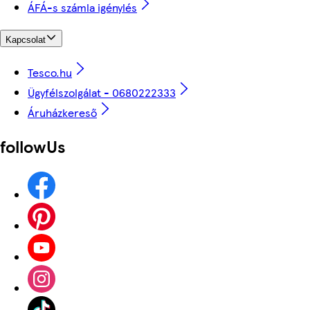
ÁFÁ-s számla igénylés
Kapcsolat
Tesco.hu
Ügyfélszolgálat - 0680222333
Áruházkereső
followUs