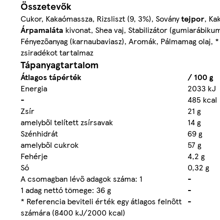
Összetevők
Cukor, Kakaómassza, Rizsliszt (9, 3%), Sovány
tejpor
, Ka
Árpamaláta
kivonat, Shea vaj, Stabilizátor (gumiarábiku
Fényezőanyag (karnaubaviasz), Aromák, Pálmamag olaj, * 
zsiradékot tartalmaz
Tápanyagtartalom
Átlagos tápérték
/ 100 g
Energia
2033 kJ
-
485 kcal
Zsír
21 g
amelyből telített zsírsavak
14 g
Szénhidrát
69 g
amelyből cukrok
57 g
Fehérje
4,2 g
Só
0,32 g
A csomagban lévő adagok száma: 1
-
1 adag nettó tömege: 36 g
-
* Referencia beviteli érték egy átlagos felnőtt
-
számára (8400 kJ/2000 kcal)