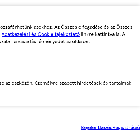
 hozzáférhetünk azokhoz. Az Összes elfogadása és az Összes
z
Adatkezelési és Cookie tájékoztató
linkre kattintva is. A
szabni a vásárlási élményedet az oldalon.
ése az eszközön. Személyre szabott hirdetések és tartalmak,
Bejelentkezés
Regisztráció