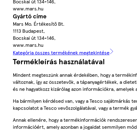
Bocskai út 134-146,
www.mars.hu
Gyártó címe
Mars Mo. Értékesítő Bt.
1113 Budapest,
Bocskai út 134-146,
www.mars.hu
Kategória összes termékének megtekintése
Termékleírás használatával
Mindent megteszünk annak érdekében, hogy a termékinf
változnak, így az összetevők, a tápanyagértékek, a diete
és ne hagyatkozz kizárólag azon információkra, amelyek 
Ha bármilyen kérdésed van, vagy a Tesco sajátmárkás ter
kapcsolatot a Tesco vevőszolgálatával, vagy a termék gy
Annak ellenére, hogy a termékinformációk rendszeresen 
információért, amely azonban a jogaidat semmilyen mód