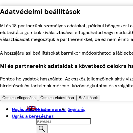
Adatvédelmi beállítások
Mi és 18 partnerünk személyes adatokat, például böngészési a
elutasítása gombok kiválasztásával elfogadhatod vagy módosíth
választásaidat megosztjuk a partnereinkkel, de ez nem érinti a
A hozzájárulási beállításokat bármikor módosíthatod a láblécben 
Mi és partnereink adataidat a következő célokra ha
Pontos helyadatok használata. Az eszköz jellemzőinek aktív viz
hirdetések és tartalmak mérése, közönségkutatás és szolgálta
Összes elfogadása
Összes elutasítása
Beállítások
Ugrás a fő tartalomra
English
Hogyan rendelj
Segítség
Ugrás a kereséshez