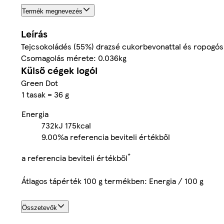
Termék megnevezés
Leírás
Tejcsokoládés (55%) drazsé cukorbevonattal és ropogós 
Csomagolás mérete: 0.036kg
Külső cégek logói
Green Dot
1 tasak = 36 g
Energia
732kJ
175kcal
9.00%
a referencia beviteli értékből
*
a referencia beviteli értékből
Átlagos tápérték 100 g termékben: Energia / 100 g
Összetevők