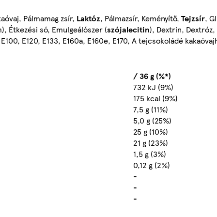
kaóvaj, Pálmamag zsír,
Laktóz
, Pálmazsír, Keményítő,
Tejzsír
, G
m), Étkezési só, Emulgeálószer (
szójalecitin
), Dextrin, Dextróz
E100, E120, E133, E160a, E160e, E170, A tejcsokoládé kakaóvaj
/ 36 g (%*)
732 kJ (9%)
175 kcal (9%)
7,5 g (11%)
5,0 g (25%)
25 g (10%)
21 g (23%)
1,5 g (3%)
0,12 g (2%)
-
-
-