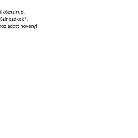
lükózszirup,
, Színezékek*,
hoz adott növényi