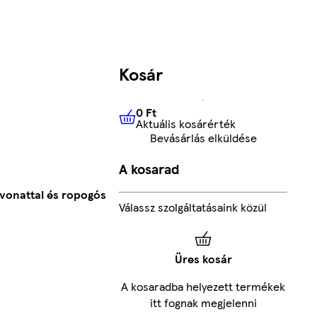
Kosár
0 Ft
Aktuális kosárérték
0 Ft
Aktuális kosárérték
Bevásárlás elküldése
A kosarad
vonattal és ropogós
Válassz szolgáltatásaink közül
Üres kosár
A kosaradba helyezett termékek
itt fognak megjelenni