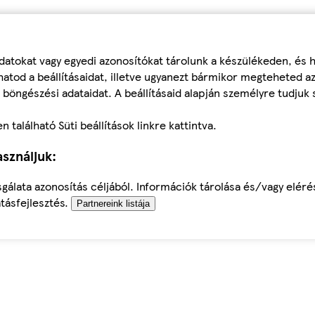
datokat vagy egyedi azonosítókat tárolunk a készülékeden, és
atod a beállításaidat, illetve ugyanezt bármikor megteheted a
 böngészési adataidat. A beállításaid alapján személyre tudjuk 
található Süti beállítások linkre kattintva.
sználjuk:
sgálata azonosítás céljából. Információk tárolása és/vagy elér
tásfejlesztés.
Partnereink listája