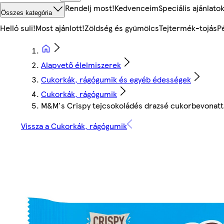
Rendelj most!
Kedvenceim
Speciális ajánlato
Összes kategória
Helló suli!
Most ajánlott!
Zöldség és gyümölcs
Tejtermék-tojás
P
Alapvető élelmiszerek
Cukorkák, rágógumik és egyéb édességek
Cukorkák, rágógumik
M&M's Crispy tejcsokoládés drazsé cukorbevonatta
Vissza a Cukorkák, rágógumik