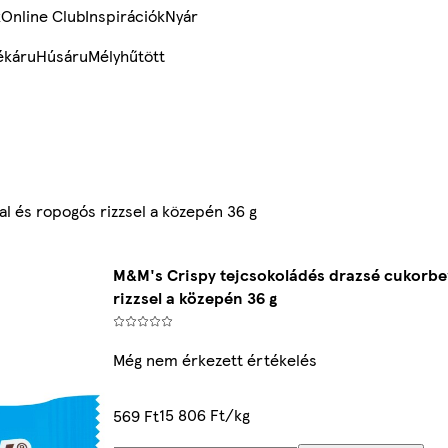
k
Online Club
Inspirációk
Nyár
ékáru
Húsáru
Mélyhűtött
l és ropogós rizzsel a közepén 36 g
M&M's Crispy tejcsokoládés drazsé cukorbe
rizzsel a közepén 36 g
Még nem érkezett értékelés
15 806 Ft/kg
569 Ft