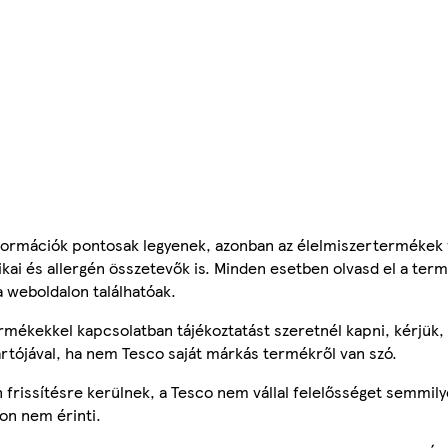
ormációk pontosak legyenek, azonban az élelmiszertermékek
tikai és allergén összetevők is. Minden esetben olvasd el a ter
a weboldalon találhatóak.
mékekkel kapcsolatban tájékoztatást szeretnél kapni, kérjük, 
ártójával, ha nem Tesco saját márkás termékről van szó.
frissítésre kerülnek, a Tesco nem vállal felelősséget semmily
on nem érinti.