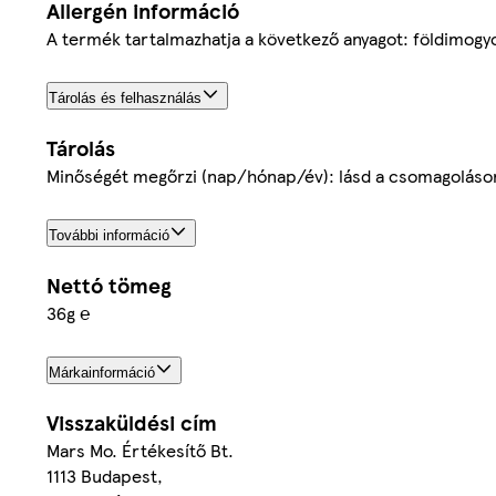
Allergén információ
A termék tartalmazhatja a következő anyagot: földimogy
Tárolás és felhasználás
Tárolás
Minőségét megőrzi (nap/hónap/év): lásd a csomagoláson
További információ
Nettó tömeg
36g ℮
Márkainformáció
Visszaküldési cím
Mars Mo. Értékesítő Bt.
1113 Budapest,