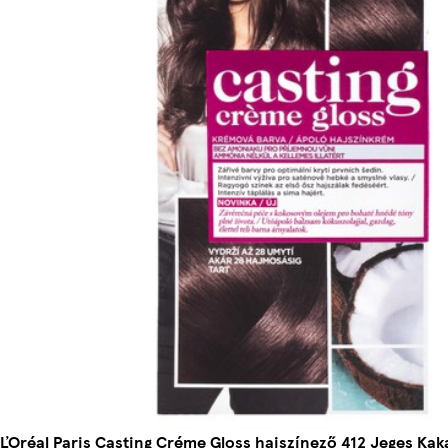
ĽOréal Paris Casting Créme Gloss hajszínező 412 Jeges Kak