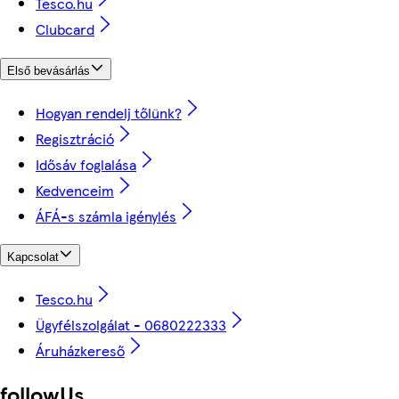
Tesco.hu
Clubcard
Első bevásárlás
Hogyan rendelj tőlünk?
Regisztráció
Idősáv foglalása
Kedvenceim
ÁFÁ-s számla igénylés
Kapcsolat
Tesco.hu
Ügyfélszolgálat - 0680222333
Áruházkereső
followUs