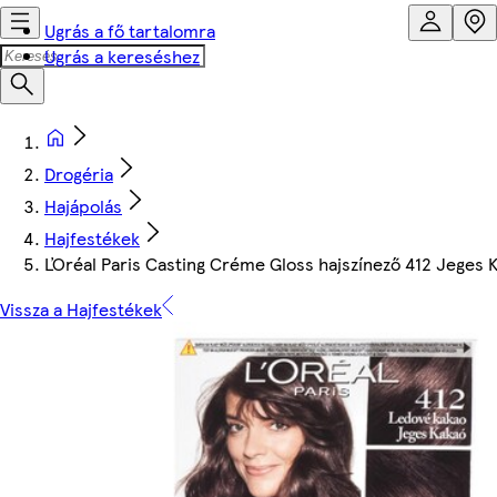
Ugrás a fő tartalomra
Ugrás a kereséshez
Drogéria
Hajápolás
Hajfestékek
ĽOréal Paris Casting Créme Gloss hajszínező 412 Jeges 
Vissza a Hajfestékek