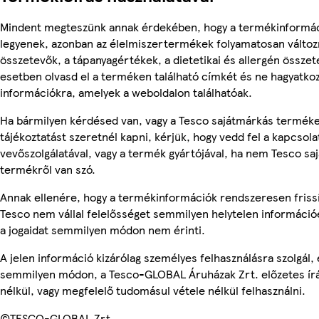
Mindent megteszünk annak érdekében, hogy a termékinformá
legyenek, azonban az élelmiszertermékek folyamatosan változn
összetevők, a tápanyagértékek, a dietetikai és allergén összet
esetben olvasd el a terméken található címkét és ne hagyatkoz
információkra, amelyek a weboldalon találhatóak.
Ha bármilyen kérdésed van, vagy a Tesco sajátmárkás termék
tájékoztatást szeretnél kapni, kérjük, hogy vedd fel a kapcsola
vevőszolgálatával, vagy a termék gyártójával, ha nem Tesco sa
termékről van szó.
Annak ellenére, hogy a termékinformációk rendszeresen frissí
Tesco nem vállal felelősséget semmilyen helytelen információ
a jogaidat semmilyen módon nem érinti.
A jelen információ kizárólag személyes felhasználásra szolgál,
semmilyen módon, a Tesco-GLOBAL Áruházak Zrt. előzetes írá
nélkül, vagy megfelelő tudomásul vétele nélkül felhasználni.
©TESCO-GLOBAL Zrt.