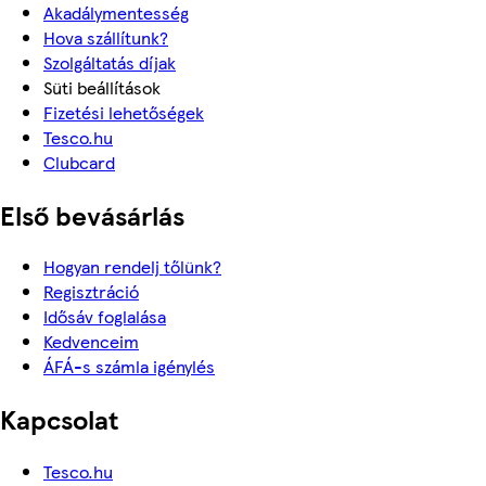
Akadálymentesség
Hova szállítunk?
Szolgáltatás díjak
Süti beállítások
Fizetési lehetőségek
Tesco.hu
Clubcard
Első bevásárlás
Hogyan rendelj tőlünk?
Regisztráció
Idősáv foglalása
Kedvenceim
ÁFÁ-s számla igénylés
Kapcsolat
Tesco.hu