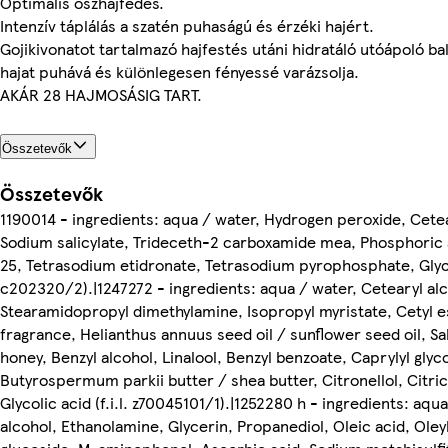
Optimális őszhajfedés.
Intenzív táplálás a szatén puhaságú és érzéki hajért.
Gojikivonatot tartalmazó hajfestés utáni hidratáló utóápoló b
hajat puhává és különlegesen fényessé varázsolja.
AKÁR 28 HAJMOSÁSIG TART.
Összetevők
Összetevők
1190014 - ingredients: aqua / water, Hydrogen peroxide, Cetea
Sodium salicylate, Trideceth-2 carboxamide mea, Phosphoric 
25, Tetrasodium etidronate, Tetrasodium pyrophosphate, Glycer
c202320/2).|1247272 - ingredients: aqua / water, Cetearyl alc
Stearamidopropyl dimethylamine, Isopropyl myristate, Cetyl e
fragrance, Helianthus annuus seed oil / sunflower seed oil, Sal
honey, Benzyl alcohol, Linalool, Benzyl benzoate, Caprylyl glyco
Butyrospermum parkii butter / shea butter, Citronellol, Citri
Glycolic acid (f.i.l. z70045101/1).|1252280 h - ingredients: aqu
alcohol, Ethanolamine, Glycerin, Propanediol, Oleic acid, Oley