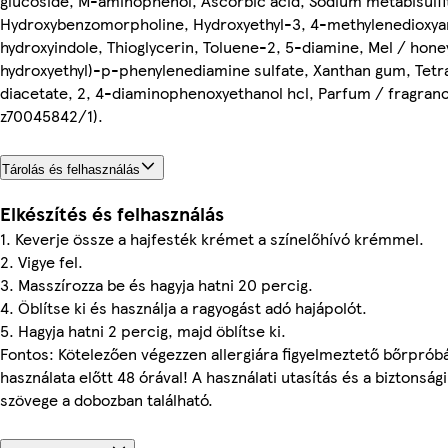
glucoside, M-aminophenol, Ascorbic acid, Sodium metabisulfi
Hydroxybenzomorpholine, Hydroxyethyl-3, 4-methylenedioxyani
hydroxyindole, Thioglycerin, Toluene-2, 5-diamine, Mel / honey
hydroxyethyl)-p-phenylenediamine sulfate, Xanthan gum, Tet
diacetate, 2, 4-diaminophenoxyethanol hcl, Parfum / fragrance 
z70045842/1).
Tárolás és felhasználás
Elkészítés és felhasználás
1. Keverje össze a hajfesték krémet a színelőhívó krémmel.
2. Vigye fel.
3. Masszírozza be és hagyja hatni 20 percig.
4. Öblítse ki és használja a ragyogást adó hajápolót.
5. Hagyja hatni 2 percig, majd öblítse ki.
Fontos: Kötelezően végezzen allergiára figyelmeztető bőrprób
használata előtt 48 órával! A használati utasítás és a biztonsági
szövege a dobozban található.