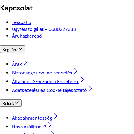
Kapcsolat
Tesco.hu
Ügyfélszolgálat - 0680222333
Áruházkereső
Segítünk
Árak
Biztonságos online rendelés
Általános Szerződési Feltételek
Adatkezelési és Cookie tájékoztató
Rólunk
Akadálymentesség
Hova szállítunk?