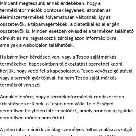
Mindent megteszünk annak érdekében, hogy a
termékinformációk pontosak legyenek, azonban az
élelmiszertermékek folyamatosan változnak, így az
összetevők, a tápanyagértékek, a dietetikai és allergén
összetevők is. Minden esetben olvasd el a terméken található
címkét és ne hagyatkozz kizárólag azon információkra,
amelyek a weboldalon találhatóak.
Ha bármilyen kérdésed van, vagy a Tesco sajátmárkás
termékekkel kapcsolatban tájékoztatást szeretnél kapni,
kérjük, hogy vedd fel a kapcsolatot a Tesco vevőszolgálatával,
vagy a termék gyártójával, ha nem Tesco saját márkás
termékről van szó.
Annak ellenére, hogy a termékinformációk rendszeresen
frissítésre kerülnek, a Tesco nem vállal felelősséget
semmilyen helytelen információért, amely azonban a jogaidat
semmilyen módon nem érinti.
A jelen információ kizárólag személyes felhasználásra szolgál,