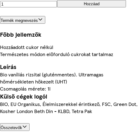
Hozzáad
Termék megnevezés
Főbb jellemzők
Hozzáadott cukor nélkül
Természetes módon előforduló cukrokat tartalmaz
Leírás
Bio vaníliás rizsital (gluténmentes). Ultramagas
hőmérsékleten hőkezelt (UHT)
Csomagolás mérete: 1l
Külső cégek logói
BIO, EU Organikus, Élelmiszerekkel érintkező, FSC, Green Dot,
Kosher London Beth Din - KLBD, Tetra Pak
Összetevők