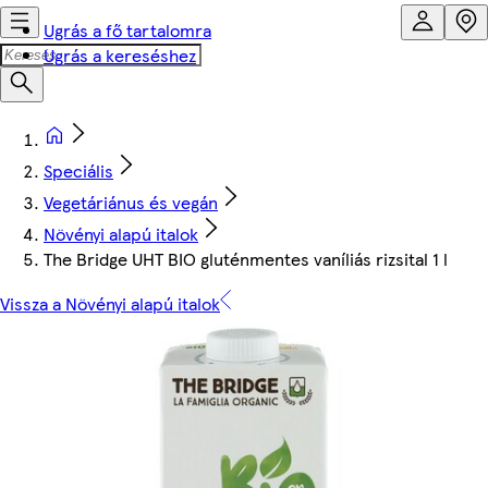
Ugrás a fő tartalomra
Ugrás a kereséshez
Speciális
Vegetáriánus és vegán
Növényi alapú italok
The Bridge UHT BIO gluténmentes vaníliás rizsital 1 l
Vissza a Növényi alapú italok