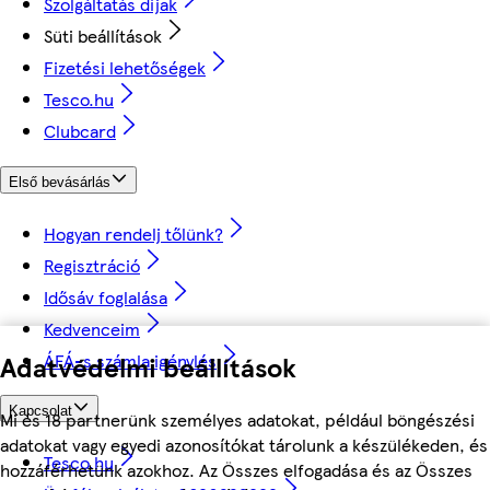
Szolgáltatás díjak
Süti beállítások
Fizetési lehetőségek
Tesco.hu
Clubcard
Első bevásárlás
Hogyan rendelj tőlünk?
Regisztráció
Idősáv foglalása
Kedvenceim
ÁFÁ-s számla igénylés
Adatvédelmi beállítások
Kapcsolat
Mi és 18 partnerünk személyes adatokat, például böngészési
adatokat vagy egyedi azonosítókat tárolunk a készülékeden, és
Tesco.hu
hozzáférhetünk azokhoz. Az Összes elfogadása és az Összes