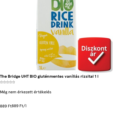
The Bridge UHT BIO gluténmentes vaníliás rizsital 1 l
Még nem érkezett értékelés
889 Ft/l
889 Ft