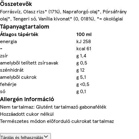
Összetevők
Forrásvíz, Olasz rizs* (17%), Napraforgó olaj*, Pórsáfrány
olaj*, Tengeri só, Vanília kivonat* (0, 018%), *= ökológiai
Tápanyagtartalom
Átlagos tápérték
100 ml
energia
kJ 258
-
kcal 61
zsír
g 1,4
amelyből telített zsírsavak
g 0,5
szénhidrát
g 12
amelyből cukrok
g 5,1
fehérje
g <0,5
só
g 0,1
Allergén információ
Nem tartalmaz: Glutént tartalmazó gabonafélék
Hozzáadott cukor nélkül
Természetes módon előforduló cukrokat tartalmaz
Tárolás és felhasználás