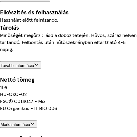
Elkészítés és felhasználás
Használat előtt felrázandó.
Tárolás
Minőségét megőrzi: lásd a doboz tetején. Hűvös, száraz helyen
tartandó. Felbontás után hűtőszekrényben eltartható 4-5
napig.
További információ
Nettó tömeg
1l ℮
HU-ÖKO-02
FSC® C014047 - Mix
EU Organikus - IT BIO 006
Márkainformáció