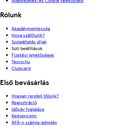
Adatkezelési és Cookie tájékoztató
Rólunk
Akadálymentesség
Hova szállítunk?
Szolgáltatás díjak
Süti beállítások
Fizetési lehetőségek
Tesco.hu
Clubcard
Első bevásárlás
Hogyan rendelj tőlünk?
Regisztráció
Idősáv foglalása
Kedvenceim
ÁFÁ-s számla igénylés