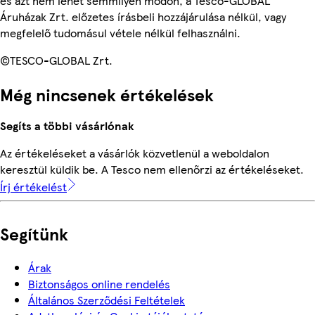
és azt nem lehet semmilyen módon, a Tesco-GLOBAL
Áruházak Zrt. előzetes írásbeli hozzájárulása nélkül, vagy
megfelelő tudomásul vétele nélkül felhasználni.
©TESCO-GLOBAL Zrt.
Még nincsenek értékelések
Segíts a többi vásárlónak
Az értékeléseket a vásárlók közvetlenül a weboldalon
keresztül küldik be. A Tesco nem ellenőrzi az értékeléseket.
Írj értékelést
Segítünk
Árak
Biztonságos online rendelés
Általános Szerződési Feltételek