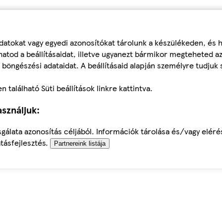
datokat vagy egyedi azonosítókat tárolunk a készülékeden, és
atod a beállításaidat, illetve ugyanezt bármikor megteheted a
 böngészési adataidat. A beállításaid alapján személyre tudjuk 
található Süti beállítások linkre kattintva.
sználjuk:
sgálata azonosítás céljából. Információk tárolása és/vagy elér
tásfejlesztés.
Partnereink listája