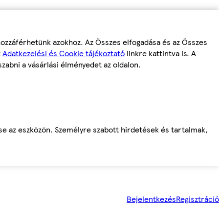
 hozzáférhetünk azokhoz. Az Összes elfogadása és az Összes
z
Adatkezelési és Cookie tájékoztató
linkre kattintva is. A
szabni a vásárlási élményedet az oldalon.
ése az eszközön. Személyre szabott hirdetések és tartalmak,
Bejelentkezés
Regisztráció