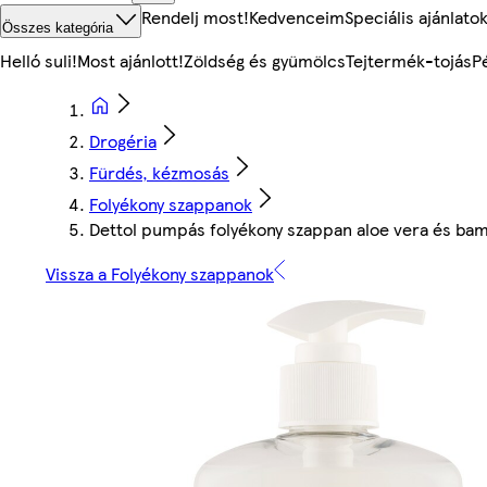
Rendelj most!
Kedvenceim
Speciális ajánlato
Összes kategória
Helló suli!
Most ajánlott!
Zöldség és gyümölcs
Tejtermék-tojás
P
Drogéria
Fürdés, kézmosás
Folyékony szappanok
Dettol pumpás folyékony szappan aloe vera és bamb
Vissza a Folyékony szappanok