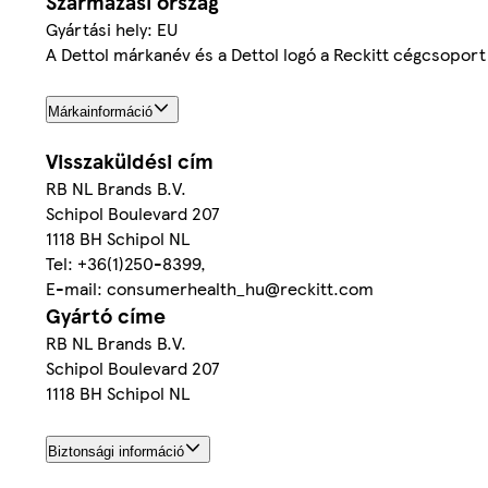
Származási ország
Gyártási hely: EU
A Dettol márkanév és a Dettol logó a Reckitt cégcsoport
Márkainformáció
Visszaküldési cím
RB NL Brands B.V.
Schipol Boulevard 207
1118 BH Schipol NL
Tel: +36(1)250-8399,
E-mail: consumerhealth_hu@reckitt.com
Gyártó címe
RB NL Brands B.V.
Schipol Boulevard 207
1118 BH Schipol NL
Biztonsági információ