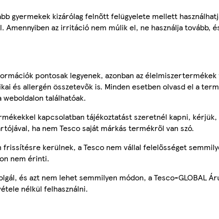
alabb gyermekek kizárólag felnőtt felügyelete mellett használhat
l. Amennyiben az irritáció nem múlik el, ne használja tovább, é
ormációk pontosak legyenek, azonban az élelmiszertermékek
tikai és allergén összetevők is. Minden esetben olvasd el a ter
a weboldalon találhatóak.
mékekkel kapcsolatban tájékoztatást szeretnél kapni, kérjük, 
ártójával, ha nem Tesco saját márkás termékről van szó.
frissítésre kerülnek, a Tesco nem vállal felelősséget semmily
on nem érinti.
szolgál, és azt nem lehet semmilyen módon, a Tesco-GLOBAL Ár
étele nélkül felhasználni.