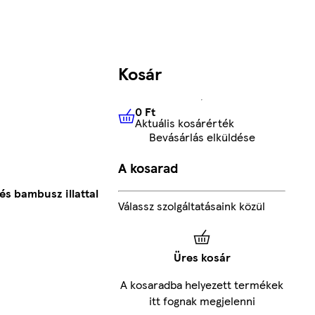
Kosár
0 Ft
Aktuális kosárérték
0 Ft
Aktuális kosárérték
Bevásárlás elküldése
A kosarad
s bambusz illattal
Válassz szolgáltatásaink közül
Üres kosár
A kosaradba helyezett termékek
itt fognak megjelenni