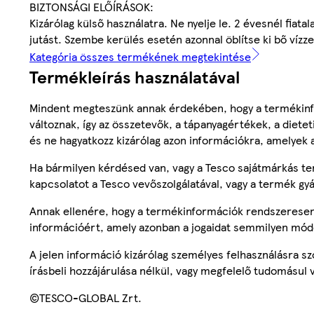
BIZTONSÁGI ELŐÍRÁSOK:
Kizárólag külső használatra. Ne nyelje le. 2 évesnél fiat
jutást. Szembe kerülés esetén azonnal öblítse ki bő vízze
Kategória összes termékének megtekintése
Termékleírás használatával
Mindent megteszünk annak érdekében, hogy a termékinf
változnak, így az összetevők, a tápanyagértékek, a diete
és ne hagyatkozz kizárólag azon információkra, amelyek 
Ha bármilyen kérdésed van, vagy a Tesco sajátmárkás ter
kapcsolatot a Tesco vevőszolgálatával, vagy a termék gy
Annak ellenére, hogy a termékinformációk rendszeresen 
információért, amely azonban a jogaidat semmilyen mód
A jelen információ kizárólag személyes felhasználásra 
írásbeli hozzájárulása nélkül, vagy megfelelő tudomásul v
©TESCO-GLOBAL Zrt.