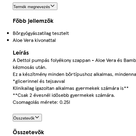
Termék megnevezés
Főbb jellemzők
Bőrgyógyászatilag tesztelt
Aloe Vera kivonattal
Leírás
A Dettol pumpás folyékony szappan - Aloe Vera és Bambus
kézmosás után.
Ez a készítmény minden bőrtípushoz alkalmas, mindennap
*glicerinnel és tejsavval
Klinikailag igazoltan alkalmas gyermekek számára is**
**Csak 2 évesnél idősebb gyermekek számára.
Csomagolás mérete: 0.25l
Összetevők
Összetevők