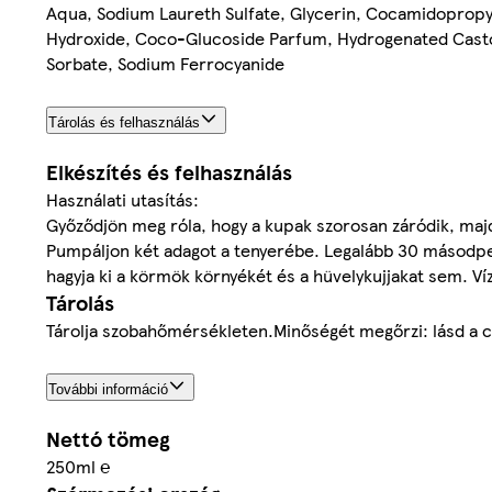
Aqua, Sodium Laureth Sulfate, Glycerin, Cocamidopropyl
Hydroxide, Coco-Glucoside Parfum, Hydrogenated Castor
Sorbate, Sodium Ferrocyanide
Tárolás és felhasználás
Elkészítés és felhasználás
Használati utasítás:
Győződjön meg róla, hogy a kupak szorosan záródik, majd
Pumpáljon két adagot a tenyerébe. Legalább 30 másodper
hagyja ki a körmök környékét és a hüvelykujjakat sem. Víz
Tárolás
Tárolja szobahőmérsékleten.Minőségét megőrzi: lásd a 
További információ
Nettó tömeg
250ml ℮