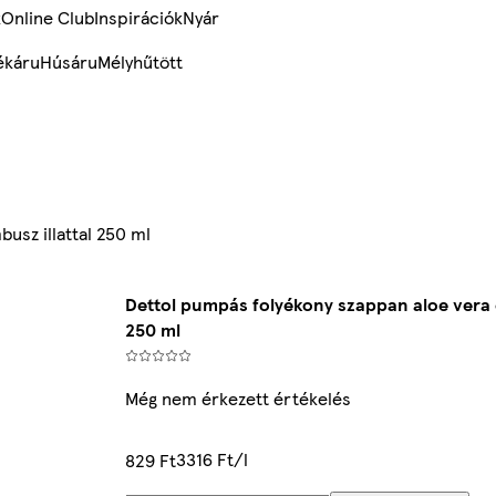
k
Online Club
Inspirációk
Nyár
ékáru
Húsáru
Mélyhűtött
usz illattal 250 ml
Dettol pumpás folyékony szappan aloe vera é
250 ml
Még nem érkezett értékelés
3316 Ft/l
829 Ft