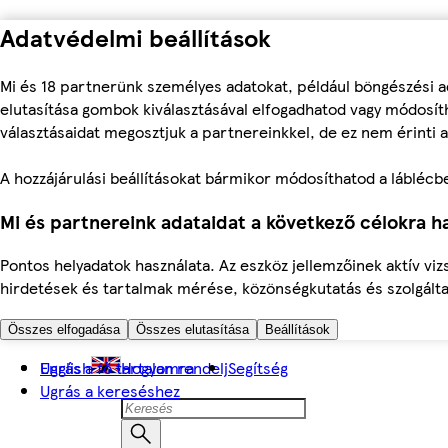
Adatvédelmi beállítások
Mi és 18 partnerünk személyes adatokat, például böngészési a
elutasítása gombok kiválasztásával elfogadhatod vagy módosíth
választásaidat megosztjuk a partnereinkkel, de ez nem érinti a
A hozzájárulási beállításokat bármikor módosíthatod a láblécben 
Mi és partnereink adataidat a következő célokra ha
Pontos helyadatok használata. Az eszköz jellemzőinek aktív viz
hirdetések és tartalmak mérése, közönségkutatás és szolgálta
Összes elfogadása
Összes elutasítása
Beállítások
Ugrás a fő tartalomra
English
Hogyan rendelj
Segítség
Ugrás a kereséshez