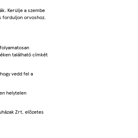
ják. Kerülje a szembe
s forduljon orvoshoz.
 folyamatosan
méken található címkét
hogy vedd fel a
en helytelen
uházak Zrt. előzetes