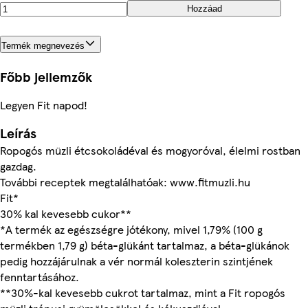
Hozzáad
Termék megnevezés
Főbb jellemzők
Legyen Fit napod!
Leírás
Ropogós müzli étcsokoládéval és mogyoróval, élelmi rostban
gazdag.
További receptek megtalálhatóak: www.fitmuzli.hu
Fit*
30% kal kevesebb cukor**
*A termék az egészségre jótékony, mivel 1,79% (100 g
termékben 1,79 g) béta-glükánt tartalmaz, a béta-glükánok
pedig hozzájárulnak a vér normál koleszterin szintjének
fenntartásához.
**30%-kal kevesebb cukrot tartalmaz, mint a Fit ropogós