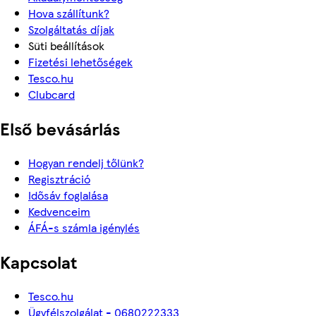
Hova szállítunk?
Szolgáltatás díjak
Süti beállítások
Fizetési lehetőségek
Tesco.hu
Clubcard
Első bevásárlás
Hogyan rendelj tőlünk?
Regisztráció
Idősáv foglalása
Kedvenceim
ÁFÁ-s számla igénylés
Kapcsolat
Tesco.hu
Ügyfélszolgálat - 0680222333