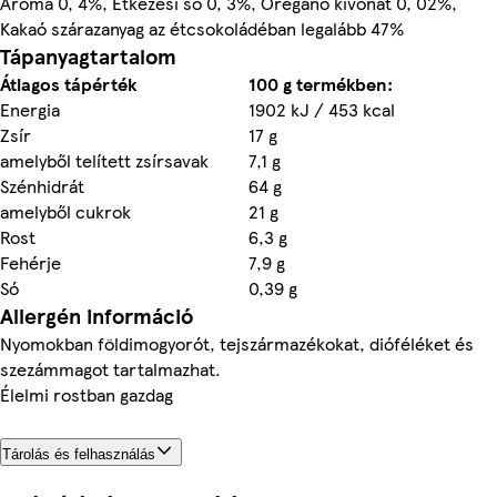
Aroma 0, 4%, Étkezési só 0, 3%, Oregánó kivonat 0, 02%,
Kakaó szárazanyag az étcsokoládéban legalább 47%
Tápanyagtartalom
Átlagos tápérték
100 g termékben:
Energia
1902 kJ / 453 kcal
Zsír
17 g
amelyből telített zsírsavak
7,1 g
Szénhidrát
64 g
amelyből cukrok
21 g
Rost
6,3 g
Fehérje
7,9 g
Só
0,39 g
Allergén információ
Nyomokban földimogyorót, tejszármazékokat, dióféléket és
szezámmagot tartalmazhat.
Élelmi rostban gazdag
Tárolás és felhasználás