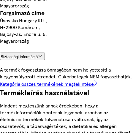
Magyarország
Forgalmazó címe
Úsovsko Hungary Kft.,
H-2900 Komárom,
Bajcsy-Zs. Endre u. 5.
Magyarország
Biztonsági információ
A termék fogyasztása önmagában nem helyettesíti a
kiegyensúlyozott étrendet. Cukorbetegek NEM fogyaszthatják.
Kategória összes termékének megtekintése
Termékleírás használatával
Mindent megteszünk annak érdekében, hogy a
termékinformációk pontosak legyenek, azonban az
élelmiszertermékek folyamatosan változnak, így az
összetevők, a tápanyagértékek, a dietetikai és allergén
összetevők is. Minden esetben olvasd el a terméken található