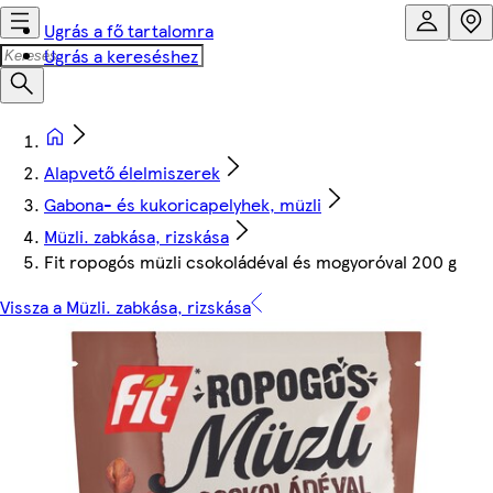
Ugrás a fő tartalomra
Ugrás a kereséshez
Alapvető élelmiszerek
Gabona- és kukoricapelyhek, müzli
Müzli. zabkása, rizskása
Fit ropogós müzli csokoládéval és mogyoróval 200 g
Vissza a Müzli. zabkása, rizskása