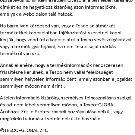
címkét és ne hagyatkozz kizárólag azon információkra,
amelyek a weboldalon találhatóak.
Ha bármilyen kérdésed van, vagy a Tesco sajátmárkás
termékekkel kapcsolatban tájékoztatást szeretnél kapni,
kérjük, hogy vedd fel a kapcsolatot a Tesco vevőszolgálatával,
vagy a termék gyártójával, ha nem Tesco saját márkás
termékről van szó.
Annak ellenére, hogy a termékinformációk rendszeresen
frissítésre kerülnek, a Tesco nem vállal felelősséget
semmilyen helytelen információért, amely azonban a jogaidat
semmilyen módon nem érinti.
A jelen információ kizárólag személyes felhasználásra szolgál,
és azt nem lehet semmilyen módon, a Tesco-GLOBAL
Áruházak Zrt. előzetes írásbeli hozzájárulása nélkül, vagy
megfelelő tudomásul vétele nélkül felhasználni.
©TESCO-GLOBAL Zrt.