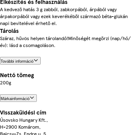
Elkészítés és felhasználás
A kedvező hatás 3 g zabból, zabkorpából, árpából vagy
árpakorpából vagy ezek keverékéből származó béta-glükán
napi bevitelével érhető el.
Tárolás
Száraz, hűvös helyen tárolandó!Minőségét megőrzi (nap/hó/
év): lásd a csomagoláson.
További információ
Nettó tömeg
200g
Márkainformáció
Visszaküldési cím
Úsovsko Hungary Kft.,
H-2900 Komárom,
Bajcsy-Zs. Endre u. 5.