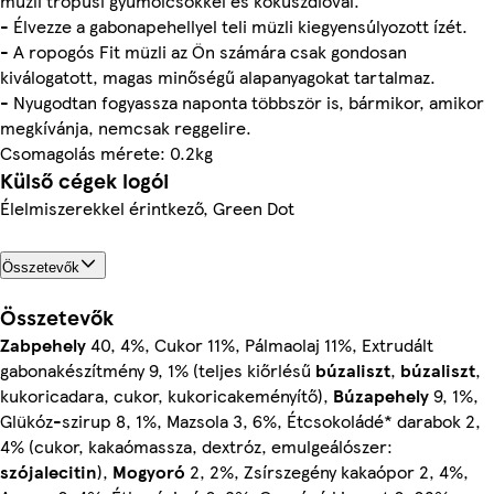
müzli trópusi gyümölcsökkel és kókuszdióval.
- Élvezze a gabonapehellyel teli müzli kiegyensúlyozott ízét.
- A ropogós Fit müzli az Ön számára csak gondosan
kiválogatott, magas minőségű alapanyagokat tartalmaz.
- Nyugodtan fogyassza naponta többször is, bármikor, amikor
megkívánja, nemcsak reggelire.
Csomagolás mérete: 0.2kg
Külső cégek logói
Élelmiszerekkel érintkező, Green Dot
Összetevők
Összetevők
Zabpehely
40, 4%, Cukor 11%, Pálmaolaj 11%, Extrudált
gabonakészítmény 9, 1% (teljes kiőrlésű
búzaliszt
,
búzaliszt
,
kukoricadara, cukor, kukoricakeményítő),
Búzapehely
9, 1%,
Glükóz-szirup 8, 1%, Mazsola 3, 6%, Étcsokoládé* darabok 2,
4% (cukor, kakaómassza, dextróz, emulgeálószer:
szójalecitin
),
Mogyoró
2, 2%, Zsírszegény kakaópor 2, 4%,