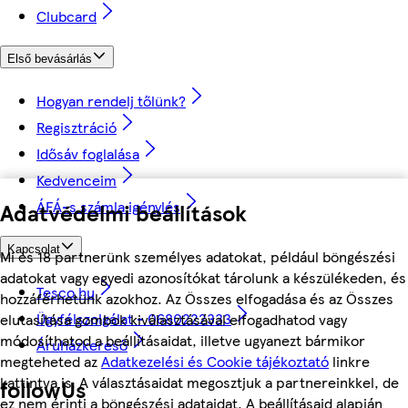
Clubcard
Első bevásárlás
Hogyan rendelj tőlünk?
Regisztráció
Idősáv foglalása
Kedvenceim
ÁFÁ-s számla igénylés
Adatvédelmi beállítások
Kapcsolat
Mi és 18 partnerünk személyes adatokat, például böngészési
adatokat vagy egyedi azonosítókat tárolunk a készülékeden, és
Tesco.hu
hozzáférhetünk azokhoz. Az Összes elfogadása és az Összes
Ügyfélszolgálat - 0680222333
elutasítása gombok kiválasztásával elfogadhatod vagy
módosíthatod a beállításaidat, illetve ugyanezt bármikor
Áruházkereső
megteheted az
Adatkezelési és Cookie tájékoztató
linkre
kattintva is. A választásaidat megosztjuk a partnereinkkel, de
followUs
ez nem érinti a böngészési adataidat. A beállításaid alapján