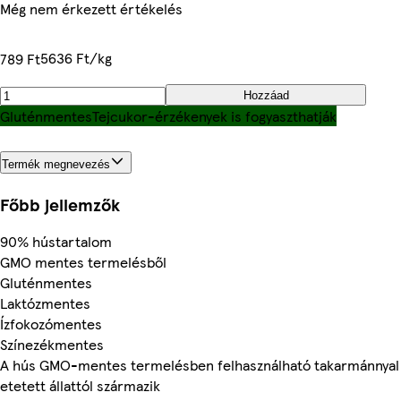
Még nem érkezett értékelés
5636 Ft/kg
789 Ft
Hozzáad
Gluténmentes
Tejcukor-érzékenyek is fogyaszthatják
Termék megnevezés
Főbb jellemzők
90% hústartalom
GMO mentes termelésből
Gluténmentes
Laktózmentes
Ízfokozómentes
Színezékmentes
A hús GMO-mentes termelésben felhasználható takarmánnyal
etetett állattól származik