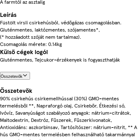
A farmtól az asztalig
Leírás
Füstölt virsli csirkehúsból, védőgázas csomagolásban.
Gluténmentes, laktózmentes, szójamentes*,
(* hozzáadott szóját nem tartalmaz).
Csomagolás mérete: 0.14kg
Külső cégek logói
Gluténmentes, Tejcukor-érzékenyek is fogyaszthatják
Összetevők
Összetevők
90% csirkehús csirkemellhússal (30%) GMO-mentes
termelésből **, Napraforgó olaj, Csirkebőr, Étkezési só,
Ivóvíz, Savanyúságot szabályozó anyagok: nátrium-citrátok,
Maltodextrin, Dextróz, Fűszerek, Fűszerkivonatok,
Antioxidáns: aszkorbinsav, Tartósítószer: nátrium-nitrit, ** A
hús GMO-mentes termelésben felhasználható takarmánnyal