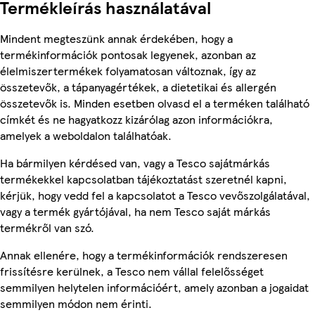
Termékleírás használatával
Mindent megteszünk annak érdekében, hogy a
termékinformációk pontosak legyenek, azonban az
élelmiszertermékek folyamatosan változnak, így az
összetevők, a tápanyagértékek, a dietetikai és allergén
összetevők is. Minden esetben olvasd el a terméken található
címkét és ne hagyatkozz kizárólag azon információkra,
amelyek a weboldalon találhatóak.
Ha bármilyen kérdésed van, vagy a Tesco sajátmárkás
termékekkel kapcsolatban tájékoztatást szeretnél kapni,
kérjük, hogy vedd fel a kapcsolatot a Tesco vevőszolgálatával,
vagy a termék gyártójával, ha nem Tesco saját márkás
termékről van szó.
Annak ellenére, hogy a termékinformációk rendszeresen
frissítésre kerülnek, a Tesco nem vállal felelősséget
semmilyen helytelen információért, amely azonban a jogaidat
semmilyen módon nem érinti.