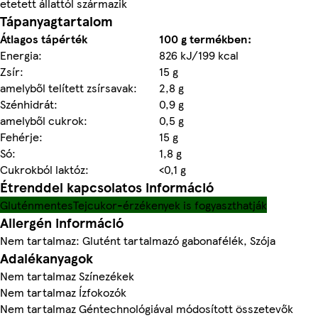
etetett állattól származik
Tápanyagtartalom
Átlagos tápérték
100 g termékben:
Energia:
826 kJ/199 kcal
Zsír:
15 g
amelyből telített zsírsavak:
2,8 g
Szénhidrát:
0,9 g
amelyből cukrok:
0,5 g
Fehérje:
15 g
Só:
1,8 g
Cukrokból laktóz:
<0,1 g
Étrenddel kapcsolatos információ
Gluténmentes
Tejcukor-érzékenyek is fogyaszthatják
Allergén információ
Nem tartalmaz: Glutént tartalmazó gabonafélék, Szója
Adalékanyagok
Nem tartalmaz Színezékek
Nem tartalmaz Ízfokozók
Nem tartalmaz Géntechnológiával módosított összetevők