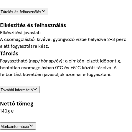
Tárolás és felhasználás
Elkészítés és felhasználás
Elkészítési javaslat:
A csomagolásból kivéve, gyöngyöző vízbe helyezve 2-3 perc
alatt fogyasztásra kész.
Tárolás
Fogyasztható (nap/hónap/év): a címkén jelzett időpontig,
bontatlan csomagolásban 0°C és +5°C között tárolva. A
felbontást követően javasoljuk azonnal elfogyasztani.
További információ
Nettó tömeg
140g ℮
Márkainformáció