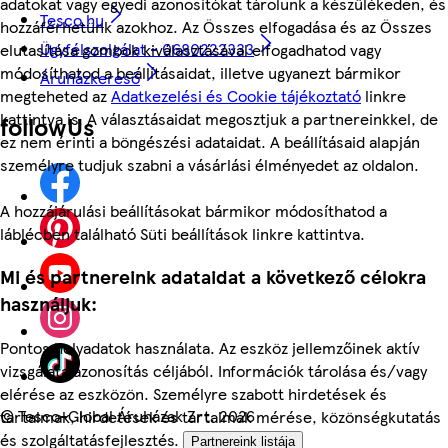
adatokat vagy egyedi azonosítókat tárolunk a készülékeden, és
Tesco.hu
hozzáférhetünk azokhoz. Az Összes elfogadása és az Összes
Ügyfélszolgálat - 0680222333
elutasítása gombok kiválasztásával elfogadhatod vagy
módosíthatod a beállításaidat, illetve ugyanezt bármikor
Áruházkereső
megteheted az
Adatkezelési és Cookie tájékoztató
linkre
kattintva is. A választásaidat megosztjuk a partnereinkkel, de
followUs
ez nem érinti a böngészési adataidat. A beállításaid alapján
személyre tudjuk szabni a vásárlási élményedet az oldalon.
A hozzájárulási beállításokat bármikor módosíthatod a
láblécben található Süti beállítások linkre kattintva.
Mi és partnereink adataidat a következő célokra
használjuk:
Pontos helyadatok használata. Az eszköz jellemzőinek aktív
vizsgálata azonosítás céljából. Információk tárolása és/vagy
elérése az eszközön. Személyre szabott hirdetések és
©
Tesco-Global Áruházak Zrt. 2026
tartalmak, hirdetések és tartalmak mérése, közönségkutatás
és szolgáltatásfejlesztés.
Partnereink listája