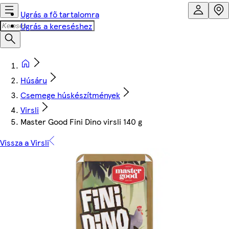
Ugrás a fő tartalomra
Ugrás a kereséshez
Húsáru
Csemege húskészítmények
Virsli
Master Good Fini Dino virsli 140 g
Vissza a Virsli