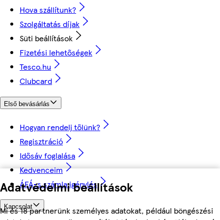
Hova szállítunk?
Szolgáltatás díjak
Süti beállítások
Fizetési lehetőségek
Tesco.hu
Clubcard
Első bevásárlás
Hogyan rendelj tőlünk?
Regisztráció
Idősáv foglalása
Kedvenceim
ÁFÁ-s számla igénylés
Adatvédelmi beállítások
Kapcsolat
Mi és 18 partnerünk személyes adatokat, például böngészési