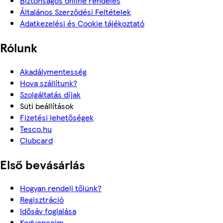
Biztonságos online rendelés
Általános Szerződési Feltételek
Adatkezelési és Cookie tájékoztató
Rólunk
Akadálymentesség
Hova szállítunk?
Szolgáltatás díjak
Süti beállítások
Fizetési lehetőségek
Tesco.hu
Clubcard
Első bevásárlás
Hogyan rendelj tőlünk?
Regisztráció
Idősáv foglalása
Kedvenceim