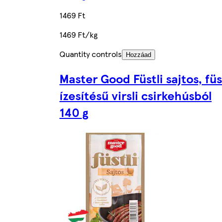
1469 Ft
1469 Ft/kg
Quantity controls
Hozzáad
Master Good Füstli sajtos, füs
ízesítésű virsli csirkehúsból
140 g