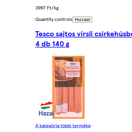
3997 Ft/kg
Quantity controls
Hozzáad
Tesco sajtos virsli csirkehúsb
4 db 140 g
A kategória többi terméke