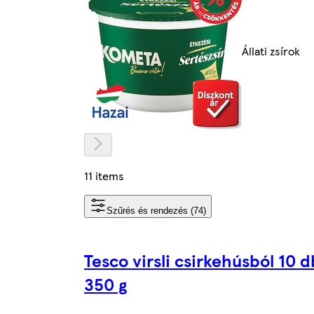
Állati zsírok
11 items
Szűrés és rendezés (74)
Tesco virsli csirkehúsból 10 d
350 g