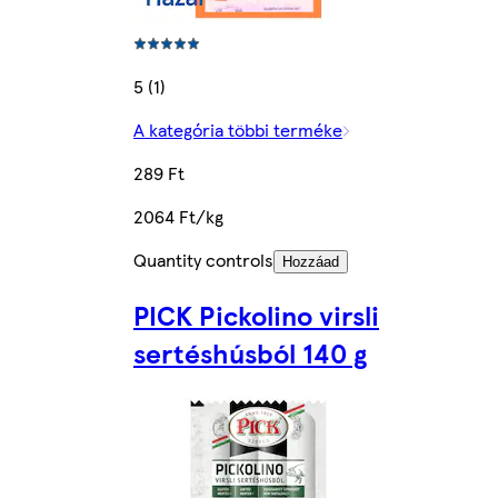
5 (1)
A kategória többi terméke
289 Ft
2064 Ft/kg
Quantity controls
Hozzáad
PICK Pickolino virsli
sertéshúsból 140 g