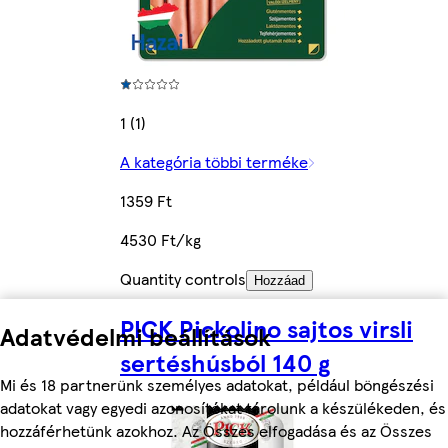
1 (1)
A kategória többi terméke
1359 Ft
4530 Ft/kg
Quantity controls
Hozzáad
PICK Pickolino sajtos virsli
Adatvédelmi beállítások
sertéshúsból 140 g
Mi és 18 partnerünk személyes adatokat, például böngészési
adatokat vagy egyedi azonosítókat tárolunk a készülékeden, és
hozzáférhetünk azokhoz. Az Összes elfogadása és az Összes