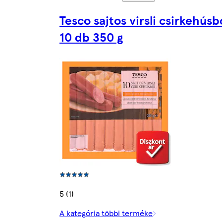
Tesco sajtos virsli csirkehúsb
10 db 350 g
5 (1)
A kategória többi terméke