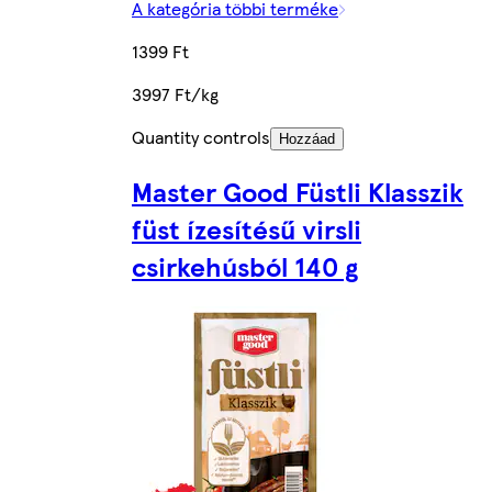
A kategória többi terméke
1399 Ft
3997 Ft/kg
Quantity controls
Hozzáad
Master Good Füstli Klasszik
füst ízesítésű virsli
csirkehúsból 140 g