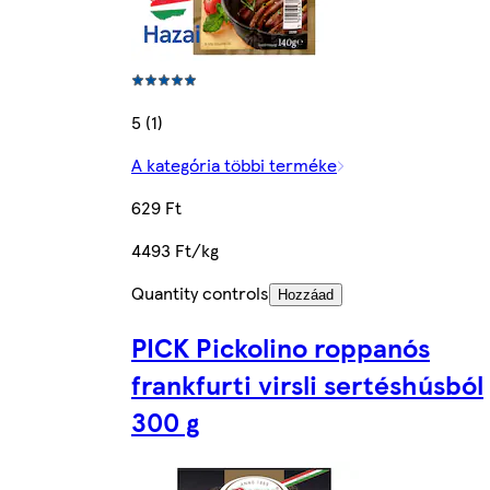
5 (1)
A kategória többi terméke
629 Ft
4493 Ft/kg
Quantity controls
Hozzáad
PICK Pickolino roppanós
frankfurti virsli sertéshúsból
300 g