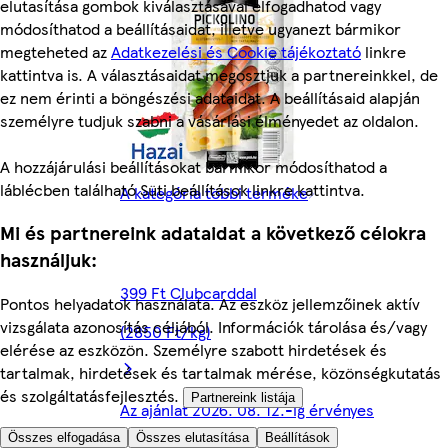
elutasítása gombok kiválasztásával elfogadhatod vagy
módosíthatod a beállításaidat, illetve ugyanezt bármikor
megteheted az
Adatkezelési és Cookie tájékoztató
linkre
kattintva is. A választásaidat megosztjuk a partnereinkkel, de
ez nem érinti a böngészési adataidat. A beállításaid alapján
személyre tudjuk szabni a vásárlási élményedet az oldalon.
A hozzájárulási beállításokat bármikor módosíthatod a
láblécben található Süti beállítások linkre kattintva.
A kategória többi terméke
Mi és partnereink adataidat a következő célokra
használjuk:
399 Ft Clubcarddal
Pontos helyadatok használata. Az eszköz jellemzőinek aktív
vizsgálata azonosítás céljából. Információk tárolása és/vagy
(2850 Ft/kg)
elérése az eszközön. Személyre szabott hirdetések és
tartalmak, hirdetések és tartalmak mérése, közönségkutatás
és szolgáltatásfejlesztés.
Partnereink listája
Az ajánlat 2026. 08. 12.-ig érvényes
Összes elfogadása
Összes elutasítása
Beállítások