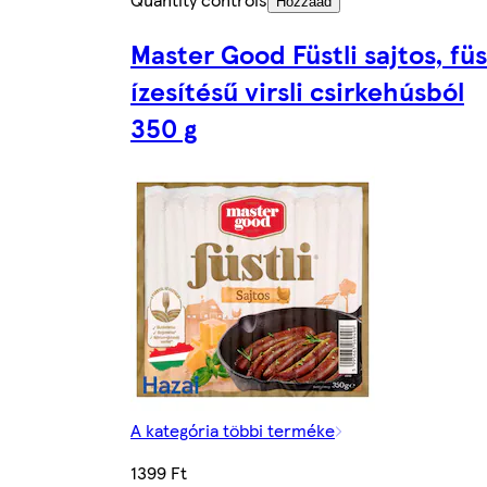
Hozzáad
Master Good Füstli sajtos, füs
ízesítésű virsli csirkehúsból
350 g
A kategória többi terméke
1399 Ft