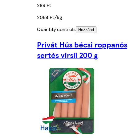
289 Ft
2064 Ft/kg
Quantity controls
Hozzáad
Privát Hús bécsi roppanós
sertés virsli 200 g