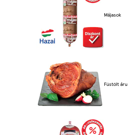
Májasok
Füstölt áru