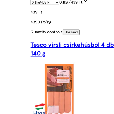
0.1kg/439 Ft
439 Ft
4390 Ft/kg
Quantity controls
Hozzáad
Tesco virsli csirkehúsból 4 db
140 g