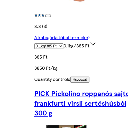
3.3 (3)
A kategória többi terméke
0.1kg/385 Ft
385 Ft
3850 Ft/kg
Quantity controls
Hozzáad
PICK Pickolino roppanós sajt
frankfurti virsli sertéshúsból
300 g