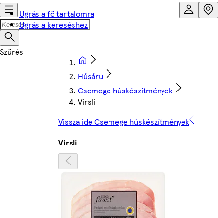
Ugrás a fő tartalomra
Ugrás a kereséshez
Húsáru
Csemege húskészítmények
Virsli
Vissza ide Csemege húskészítmények
Virsli