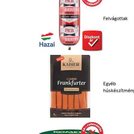
Felvágottak
Egyéb
húskészítmén