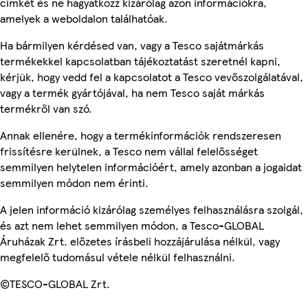
címkét és ne hagyatkozz kizárólag azon információkra,
amelyek a weboldalon találhatóak.
Ha bármilyen kérdésed van, vagy a Tesco sajátmárkás
termékekkel kapcsolatban tájékoztatást szeretnél kapni,
kérjük, hogy vedd fel a kapcsolatot a Tesco vevőszolgálatával,
vagy a termék gyártójával, ha nem Tesco saját márkás
termékről van szó.
Annak ellenére, hogy a termékinformációk rendszeresen
frissítésre kerülnek, a Tesco nem vállal felelősséget
semmilyen helytelen információért, amely azonban a jogaidat
semmilyen módon nem érinti.
A jelen információ kizárólag személyes felhasználásra szolgál,
és azt nem lehet semmilyen módon, a Tesco-GLOBAL
Áruházak Zrt. előzetes írásbeli hozzájárulása nélkül, vagy
megfelelő tudomásul vétele nélkül felhasználni.
©TESCO-GLOBAL Zrt.