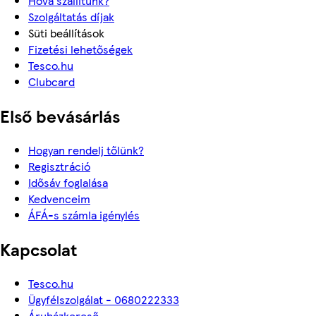
Hova szállítunk?
Szolgáltatás díjak
Süti beállítások
Fizetési lehetőségek
Tesco.hu
Clubcard
Első bevásárlás
Hogyan rendelj tőlünk?
Regisztráció
Idősáv foglalása
Kedvenceim
ÁFÁ-s számla igénylés
Kapcsolat
Tesco.hu
Ügyfélszolgálat - 0680222333
Áruházkereső