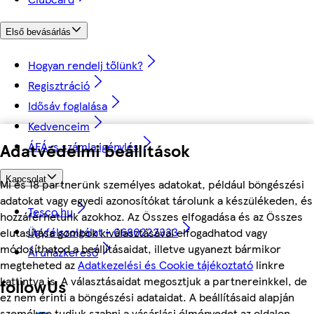
Első bevásárlás
Hogyan rendelj tőlünk?
Regisztráció
Idősáv foglalása
Kedvenceim
Adatvédelmi beállítások
ÁFÁ-s számla igénylés
Kapcsolat
Mi és 18 partnerünk személyes adatokat, például böngészési
adatokat vagy egyedi azonosítókat tárolunk a készülékeden, és
Tesco.hu
hozzáférhetünk azokhoz. Az Összes elfogadása és az Összes
Ügyfélszolgálat - 0680222333
elutasítása gombok kiválasztásával elfogadhatod vagy
módosíthatod a beállításaidat, illetve ugyanezt bármikor
Áruházkereső
megteheted az
Adatkezelési és Cookie tájékoztató
linkre
kattintva is. A választásaidat megosztjuk a partnereinkkel, de
followUs
ez nem érinti a böngészési adataidat. A beállításaid alapján
személyre tudjuk szabni a vásárlási élményedet az oldalon.