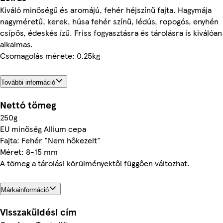
Kiváló minőségű és aromájú, fehér héjszínű fajta. Hagymája
nagyméretű, kerek, húsa fehér színű, lédús, ropogós, enyhén
csípős, édeskés ízű. Friss fogyasztásra és tárolásra is kiválóan
alkalmas.
Csomagolás mérete: 0.25kg
További információ
Nettó tömeg
250g
EU minőség Allium cepa
Fajta: Fehér "Nem hőkezelt"
Méret: 8-15 mm
A tömeg a tárolási körülményektől függően változhat.
Márkainformáció
Visszaküldési cím