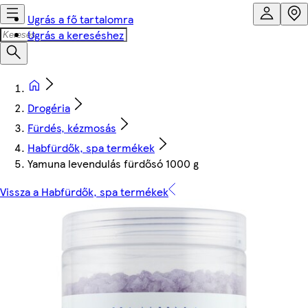
Ugrás a fő tartalomra
Ugrás a kereséshez
Drogéria
Fürdés, kézmosás
Habfürdők, spa termékek
Yamuna levendulás fürdősó 1000 g
Vissza a Habfürdők, spa termékek