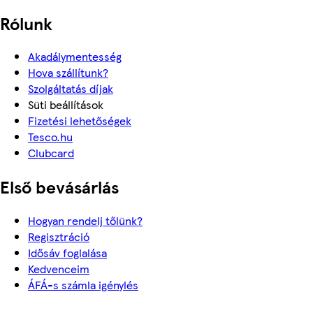
Rólunk
Akadálymentesség
Hova szállítunk?
Szolgáltatás díjak
Süti beállítások
Fizetési lehetőségek
Tesco.hu
Clubcard
Első bevásárlás
Hogyan rendelj tőlünk?
Regisztráció
Idősáv foglalása
Kedvenceim
ÁFÁ-s számla igénylés