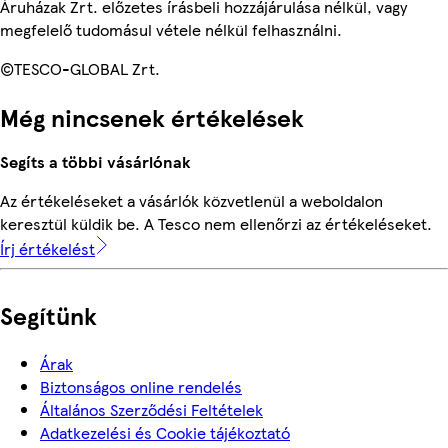
Áruházak Zrt. előzetes írásbeli hozzájárulása nélkül, vagy
megfelelő tudomásul vétele nélkül felhasználni.
©TESCO-GLOBAL Zrt.
Még nincsenek értékelések
Segíts a többi vásárlónak
Az értékeléseket a vásárlók közvetlenül a weboldalon
keresztül küldik be. A Tesco nem ellenőrzi az értékeléseket.
Írj értékelést
Segítünk
Árak
Biztonságos online rendelés
Általános Szerződési Feltételek
Adatkezelési és Cookie tájékoztató