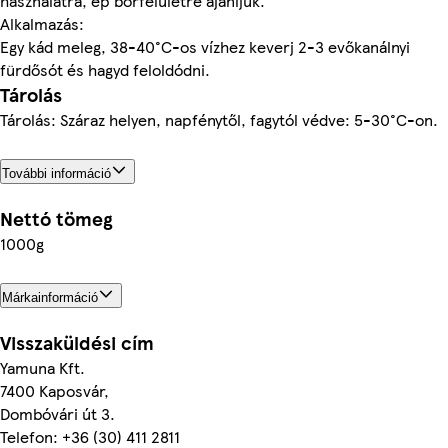
használatra, ép bőrfelületre ajánljuk.
Alkalmazás:
Egy kád meleg, 38-40°C-os vízhez keverj 2-3 evőkanálnyi
fürdősót és hagyd feloldódni.
Tárolás
Tárolás: Száraz helyen, napfénytől, fagytól védve: 5-30°C-on.
További információ
Nettó tömeg
1000g
Márkainformáció
Visszaküldési cím
Yamuna Kft.
7400 Kaposvár,
Dombóvári út 3.
Telefon: +36 (30) 411 2811