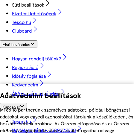
Süti beállítások
Fizetési lehetőségek
Tesco.hu
Clubcard
Első bevásárlás
Hogyan rendelj tőlünk?
Regisztráció
Idősáv foglalása
Kedvenceim
ÁFÁ-s számla igénylés
Adatvédelmi beállítások
Kapcsolat
Mi és 18 partnerünk személyes adatokat, például böngészési
adatokat vagy egyedi azonosítókat tárolunk a készülékeden, és
Tesco.hu
hozzáférhetünk azokhoz. Az Összes elfogadása és az Összes
Ügyfélszolgálat - 0680222333
elutasítása gombok kiválasztásával elfogadhatod vagy