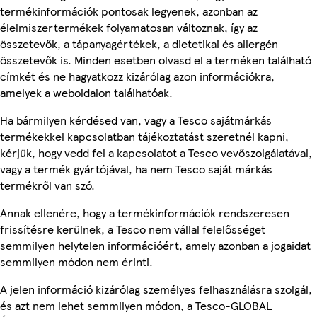
termékinformációk pontosak legyenek, azonban az
élelmiszertermékek folyamatosan változnak, így az
összetevők, a tápanyagértékek, a dietetikai és allergén
összetevők is. Minden esetben olvasd el a terméken található
címkét és ne hagyatkozz kizárólag azon információkra,
amelyek a weboldalon találhatóak.
Ha bármilyen kérdésed van, vagy a Tesco sajátmárkás
termékekkel kapcsolatban tájékoztatást szeretnél kapni,
kérjük, hogy vedd fel a kapcsolatot a Tesco vevőszolgálatával,
vagy a termék gyártójával, ha nem Tesco saját márkás
termékről van szó.
Annak ellenére, hogy a termékinformációk rendszeresen
frissítésre kerülnek, a Tesco nem vállal felelősséget
semmilyen helytelen információért, amely azonban a jogaidat
semmilyen módon nem érinti.
A jelen információ kizárólag személyes felhasználásra szolgál,
és azt nem lehet semmilyen módon, a Tesco-GLOBAL