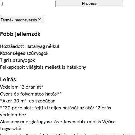
Hozzáad
Termék megnevezés
Főbb jellemzők
Hozzáadott illatanyag nélkül
Közönséges szúnyogok
Tigris szúnyogok
Felkapcsolt világítás mellett is hatékony
Leírás
Védelem 12 órán át*
Gyors és folyamatos hatás**
*Akár 30 m³-es szobában
**30 perc alatt fejti ki teljes hatását az akár 12 órás
védelemhez.
Alacsony energiafogyasztás - kevesebb, mint 5 W/óra
fogyasztás.