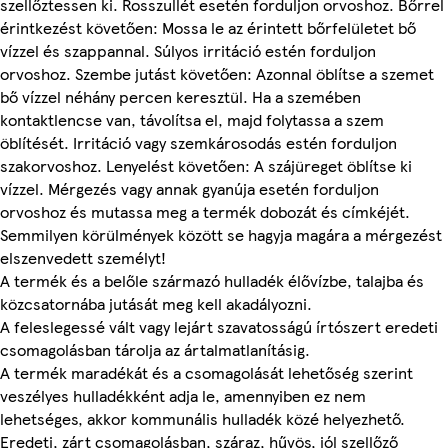
szellőztessen ki. Rosszullét esetén forduljon orvoshoz. Bőrrel
érintkezést követően: Mossa le az érintett bőrfelületet bő
vízzel és szappannal. Súlyos irritáció estén forduljon
orvoshoz. Szembe jutást követően: Azonnal öblítse a szemet
bő vízzel néhány percen keresztül. Ha a szemében
kontaktlencse van, távolítsa el, majd folytassa a szem
öblítését. Irritáció vagy szemkárosodás estén forduljon
szakorvoshoz. Lenyelést követően: A szájüreget öblítse ki
vízzel. Mérgezés vagy annak gyanúja esetén forduljon
orvoshoz és mutassa meg a termék dobozát és címkéjét.
Semmilyen körülmények között se hagyja magára a mérgezést
elszenvedett személyt!
A termék és a belőle származó hulladék élővízbe, talajba és
közcsatornába jutását meg kell akadályozni.
A feleslegessé vált vagy lejárt szavatosságú írtószert eredeti
csomagolásban tárolja az ártalmatlanításig.
A termék maradékát és a csomagolását lehetőség szerint
veszélyes hulladékként adja le, amennyiben ez nem
lehetséges, akkor kommunális hulladék közé helyezhető.
Eredeti, zárt csomagolásban, száraz, hűvös, jól szellőző