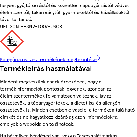
helyen, gyújtóforrástól és közvetlen napsugárzástól védve,
élelmiszertől, takarmánytól, gyermekektől és háziállatoktól
távol tartandó.
UFI: 20NT-F3N2-T007-USCR
Kategória összes termékének megtekintése
Termékleírás használatával
Mindent megteszünk annak érdekében, hogy a
termékinformációk pontosak legyenek, azonban az
élelmiszertermékek folyamatosan változnak, így az
összetevők, a tápanyagértékek, a dietetikai és allergén
összetevők is. Minden esetben olvasd el a terméken található
címkét és ne hagyatkozz kizárólag azon információkra,
amelyek a weboldalon találhatóak.
Ha bármilyen kérdésed van, vagy a Tesco sajátmárkás