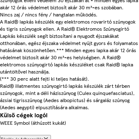
Szúnyogok elleni védelem 30 éjszakán át - minden egyes lapka
akár 12 órás védelmet biztosít akár 30 m³-es szobában.
Nincs zaj / nincs fény / hangtalan működés.
A Raid® lapkás készülék egy elektromos rovarirtó szúnyogok
és tigris szúnyogok ellen. A Raid® Elektromos Szúnyogirtó
Lapkás készülék segít biztosítani a nyugodt éjszakákat
otthonában, egész éjszaka védelmet nyújt gyors és folyamatos
hatásának köszönhetően.*** Minden egyes lapka akár 12 órás
védelmet biztosít akár 30 m³-es helyiségben. A Raid®
elektromos szúnyogirtó lapkás készüléket csak Raid® lapka
utántöltővel használja.
(*** 30 perc alatt fejti ki teljes hatását).
Raid® illatmentes szúnyogirtó lapkás készülék zárt térben
szúnyogok, mint a déli háziszúnyog (Culex quinquefasciatus),
ázsiai tigrisszúnyog (Aedes albopictus) és sárgaláz szúnyog
(Aedes aegypti) elpusztítására alkalmas.
Külső cégek logói
WEEE Symbol (áthúzott kukát)