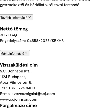
gyermekektől és háziállatoktól távol tartandó.
További információ
Nettó tömeg
30 x 0.74g
Engedélyszám: 04658/2023/KBKHF.
Márkainformáció
Visszaküldési cím
S.C. Johnson Kft.,
1124 Budapest,
Apor Vilmos tér 6.
Tel.: +36 1 224 8400
E-mail: vevoszolgalat@scj.com
www.scjohnson.com
Forgalmazó címe