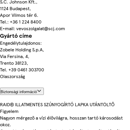
S.C. Johnson Kft.,
1124 Budapest,
Apor Vilmos tér 6.
Tel.: +36 1 224 8400
E-mail: vevoszolgalat@scj.com
Gyártó címe
Engedélytulajdonos:
Zobele Holding S.p.A,
Via Fersina, 4,
Trento 38123,
Tel. +39 0461 303700
Olaszország
Biztonsági információ
RAID® ILLATMENTES SZÚNYOGÍRTÓ LAPKA UTÁNTÖLTŐ
Figyelem
Nagyon mérgező a vízi élővilágra, hosszan tartó károsodást
okoz.