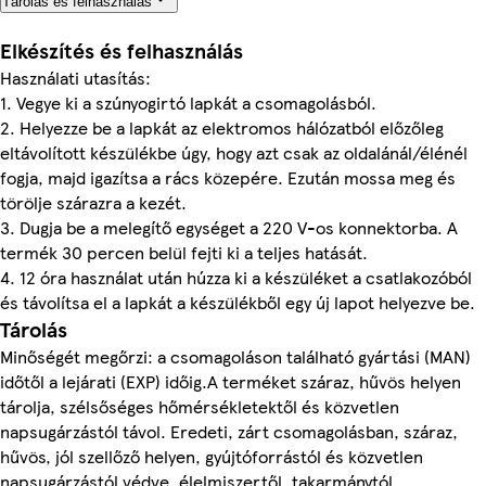
Tárolás és felhasználás
Elkészítés és felhasználás
Használati utasítás:
1. Vegye ki a szúnyogirtó lapkát a csomagolásból.
2. Helyezze be a lapkát az elektromos hálózatból előzőleg
eltávolított készülékbe úgy, hogy azt csak az oldalánál/élénél
fogja, majd igazítsa a rács közepére. Ezután mossa meg és
törölje szárazra a kezét.
3. Dugja be a melegítő egységet a 220 V-os konnektorba. A
termék 30 percen belül fejti ki a teljes hatását.
4. 12 óra használat után húzza ki a készüléket a csatlakozóból
és távolítsa el a lapkát a készülékből egy új lapot helyezve be.
Tárolás
Minőségét megőrzi: a csomagoláson található gyártási (MAN)
időtől a lejárati (EXP) időig.A terméket száraz, hűvös helyen
tárolja, szélsőséges hőmérsékletektől és közvetlen
napsugárzástól távol. Eredeti, zárt csomagolásban, száraz,
hűvös, jól szellőző helyen, gyújtóforrástól és közvetlen
napsugárzástól védve, élelmiszertől, takarmánytól,