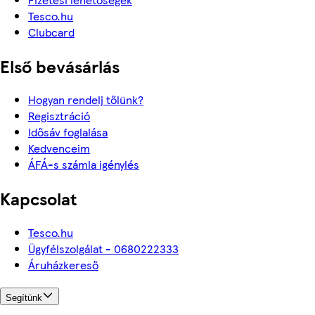
Tesco.hu
Clubcard
Első bevásárlás
Hogyan rendelj tőlünk?
Regisztráció
Idősáv foglalása
Kedvenceim
ÁFÁ-s számla igénylés
Kapcsolat
Tesco.hu
Ügyfélszolgálat - 0680222333
Áruházkereső
Segítünk