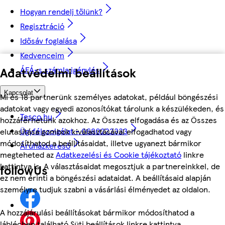
Hogyan rendelj tőlünk?
Regisztráció
Idősáv foglalása
Kedvenceim
ÁFÁ-s számla igénylés
Adatvédelmi beállítások
Kapcsolat
Mi és 18 partnerünk személyes adatokat, például böngészési
adatokat vagy egyedi azonosítókat tárolunk a készülékeden, és
Tesco.hu
hozzáférhetünk azokhoz. Az Összes elfogadása és az Összes
Ügyfélszolgálat - 0680222333
elutasítása gombok kiválasztásával elfogadhatod vagy
módosíthatod a beállításaidat, illetve ugyanezt bármikor
Áruházkereső
megteheted az
Adatkezelési és Cookie tájékoztató
linkre
kattintva is. A választásaidat megosztjuk a partnereinkkel, de
followUs
ez nem érinti a böngészési adataidat. A beállításaid alapján
személyre tudjuk szabni a vásárlási élményedet az oldalon.
A hozzájárulási beállításokat bármikor módosíthatod a
láblécben található Süti beállítások linkre kattintva.