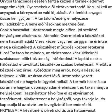
Orvosi tanácsadás esetén tartsa kéznél a termék edényét
vagy címkéjét. Gyermekek elől elzárva tartandó. Kerülni kell az
anyagnak a környezetbe való kijutását. A kiömlött anyagot
össze kell gyűjteni. A tartalom/edény elhelyezése
hulladékként: A helyi előírásoknak megfelelően.
Csak a használati utasításnak megfelelően, jól szellőző
helyiségben alkalmazza. Atención Gyermekek a készüléket
nem használhatják! Vizes kézzel vagy fémtárggyal ne érintse
meg a készüléket! A készüléket működés közben letakarni
tilos! Tartson be minden, az elektromos készülékeknél
szokásosan előírt biztonsági intézkedést! A lapkát csak a
hálózatból eltávolított készülékbe szabad behelyezni. Mielőtt a
készülékhez érne, győződjön meg arról, hogy a készülék
teljesen kihűlt. Az áram alatt lévő, üzembehelyezett
készüléket ne hagyja felügyelet nélkül! A termék használata
során ne hagyjon csomagolatlan élelmiszert és takarmányt a
helyiségben! Használatkor távolítsa el az akváriumot,
terráriumot, állatketrecet a helyiségből, vagy takarja le, és
kapcsolja ki az akvárium levegőztető berendezését.
FIGYELEM! A készítmény piretroid típusú hatóanyagot