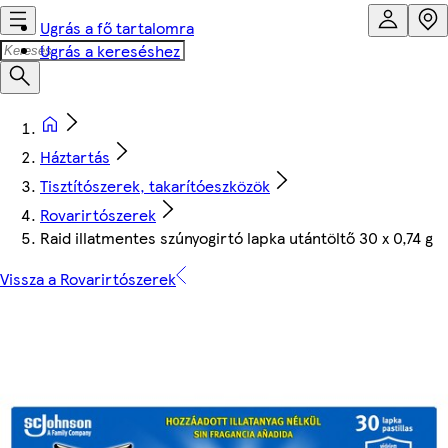
Ugrás a fő tartalomra
Ugrás a kereséshez
Háztartás
Tisztítószerek, takarítóeszközök
Rovarirtószerek
Raid illatmentes szúnyogirtó lapka utántöltő 30 x 0,74 g
Vissza a Rovarirtószerek