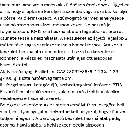
tartalmaz, amelyre a macskák különösen érzékenyek. Ügyeljen
arra, hogy a lapka ne kerüljön a szembe vagy a szájba. Kerülje
a bőrrel való érintkezést. A szúnyogirtó termék elhelyezése
után bő szappanos vízzel mosson kezet. Ne használja
folyamatosan. 10-12 óra használat után legalább két órán át
szüneteltesse a használatát. A készüléket az ágytól legalább 2
méter távolságra csatlakoztassa a konnektorhoz. Amikor a
készülék használata nem indokolt, húzza ki a készüléket.
Időnként, a készülék használata után ajánlott alaposan
kiszellőztetni.
Aktív hatóanyag: Pralletrin (CAS 23032-36-9) 1.23% (1.23
g/100 g) tiszta hatóanyag tartalom.
III. forgalmazási kategóriájú, szabadforgalmú írtószer. PT18 -
Rovarölő és atkaölő szerek, valamint más ízeltlábúak elleni
védekezésre használt szerek.
Belégzést követően: Az érintett személyt friss levegőre kell
vinni, és olyan nyugalmi helyzetbe kell helyezni, hogy könnyen
tudjon lélegezni. A párologtató készülék használatát pedig
azonnal hagyja abba, a helyiségben pedig alaposan