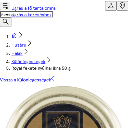
Ugrás a fő tartalomra
Ugrás a kereséshez
Húsáru
Halak
Különlegességek
Royal fekete nyúlhal ikra 50 g
Vissza a Különlegességek