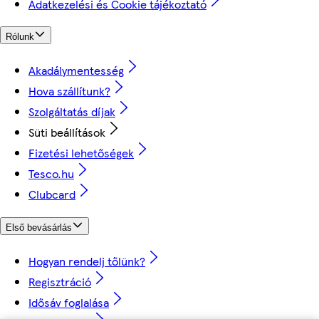
Adatkezelési és Cookie tájékoztató
Rólunk
Akadálymentesség
Hova szállítunk?
Szolgáltatás díjak
Süti beállítások
Fizetési lehetőségek
Tesco.hu
Clubcard
Első bevásárlás
Hogyan rendelj tőlünk?
Regisztráció
Idősáv foglalása