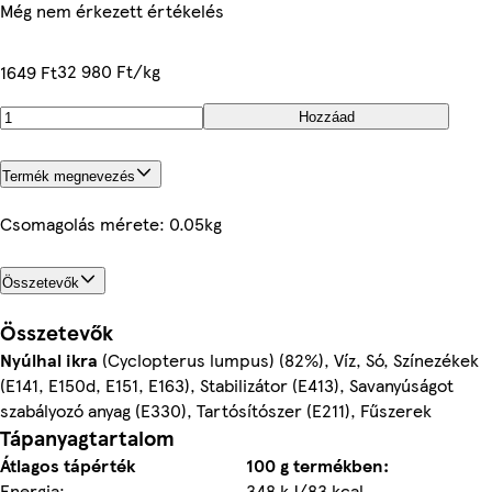
Még nem érkezett értékelés
32 980 Ft/kg
1649 Ft
Hozzáad
Termék megnevezés
Csomagolás mérete: 0.05kg
Összetevők
Összetevők
Nyúlhal ikra
(Cyclopterus lumpus) (82%), Víz, Só, Színezékek
(E141, E150d, E151, E163), Stabilizátor (E413), Savanyúságot
szabályozó anyag (E330), Tartósítószer (E211), Fűszerek
Tápanyagtartalom
Átlagos tápérték
100 g termékben:
Energia:
348 kJ/83 kcal