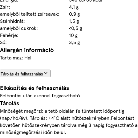
Zsír:
4,1 g
amelyből telített zsírsavak:
0,9 g
Szénhidrát:
1,5 g
amelyből cukrok:
<0,5 g
Fehérje:
10 g
Só:
3,5 g
Allergén információ
Tartalmaz: Hal
Tárolás és felhasználás
Elkészítés és felhasználás
Felbontás után azonnal fogyasztható.
Tárolás
Minőségét megőrzi: a tető oldalán feltüntetett időpontig
(nap/hó/év). Tárolás: +4°C alatt hűtőszekrényben.Felbontást
követően hűtőszekrényben tárolva még 3 napig fogyasztható a
minőségmegőrzési időn belül.