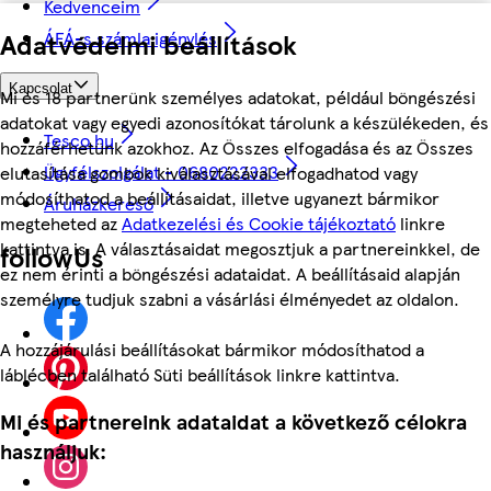
Kedvenceim
ÁFÁ-s számla igénylés
Adatvédelmi beállítások
Kapcsolat
Mi és 18 partnerünk személyes adatokat, például böngészési
adatokat vagy egyedi azonosítókat tárolunk a készülékeden, és
Tesco.hu
hozzáférhetünk azokhoz. Az Összes elfogadása és az Összes
Ügyfélszolgálat - 0680222333
elutasítása gombok kiválasztásával elfogadhatod vagy
módosíthatod a beállításaidat, illetve ugyanezt bármikor
Áruházkereső
megteheted az
Adatkezelési és Cookie tájékoztató
linkre
kattintva is. A választásaidat megosztjuk a partnereinkkel, de
followUs
ez nem érinti a böngészési adataidat. A beállításaid alapján
személyre tudjuk szabni a vásárlási élményedet az oldalon.
A hozzájárulási beállításokat bármikor módosíthatod a
láblécben található Süti beállítások linkre kattintva.
Mi és partnereink adataidat a következő célokra
használjuk: