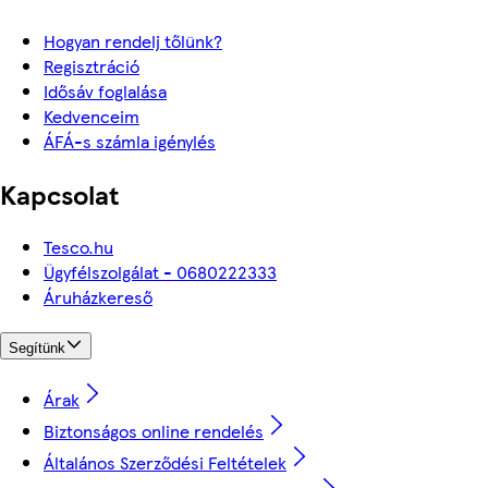
Hogyan rendelj tőlünk?
Regisztráció
Idősáv foglalása
Kedvenceim
ÁFÁ-s számla igénylés
Kapcsolat
Tesco.hu
Ügyfélszolgálat - 0680222333
Áruházkereső
Segítünk
Árak
Biztonságos online rendelés
Általános Szerződési Feltételek