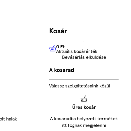
Kosár
0 Ft
Aktuális kosárérték
0 Ft
Aktuális kosárérték
Bevásárlás elküldése
A kosarad
Válassz szolgáltatásaink közül
Üres kosár
A kosaradba helyezett termékek
lt halak
itt fognak megjelenni