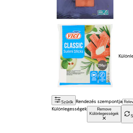
Különl
Rendezés szempontja
Szűrők
Különlegességek
Remove
Különlegességek
S