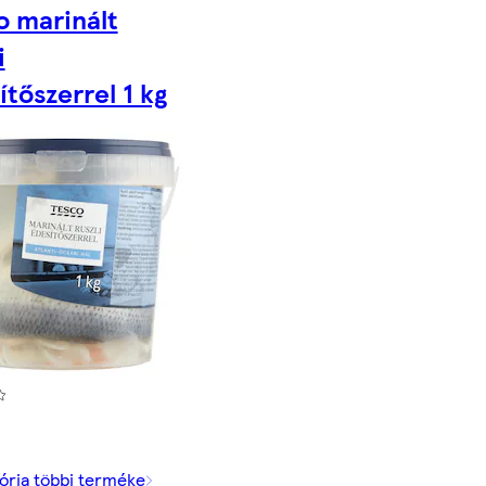
o marinált
i
ítőszerrel 1 kg
ória többi terméke