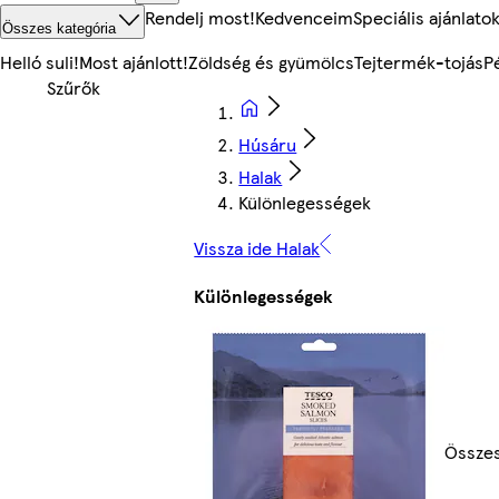
Rendelj most!
Kedvenceim
Speciális ajánlato
Összes kategória
Helló suli!
Most ajánlott!
Zöldség és gyümölcs
Tejtermék-tojás
P
Húsáru
Halak
Különlegességek
Vissza ide Halak
Különlegességek
Összes