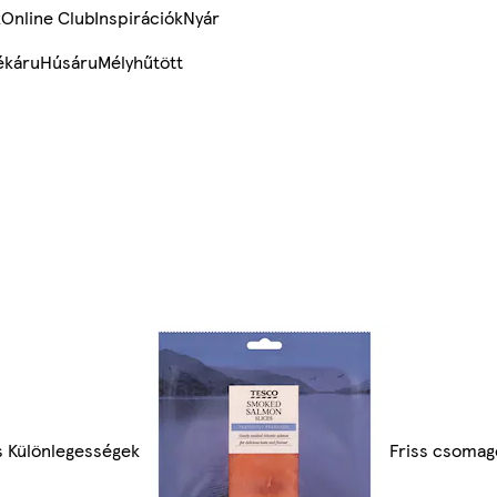
k
Online Club
Inspirációk
Nyár
ékáru
Húsáru
Mélyhűtött
 Különlegességek
Friss csomago