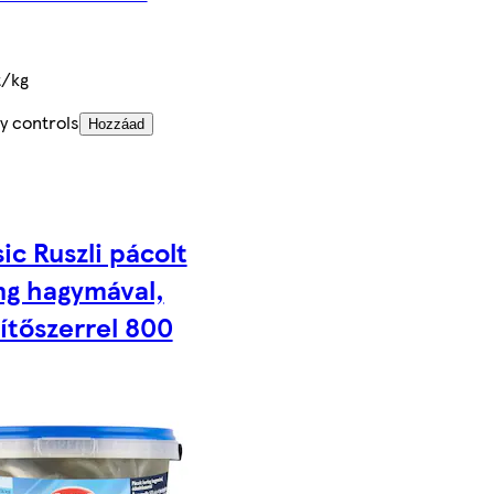
t/kg
y controls
Hozzáad
ic Ruszli pácolt
ng hagymával,
ítőszerrel 800