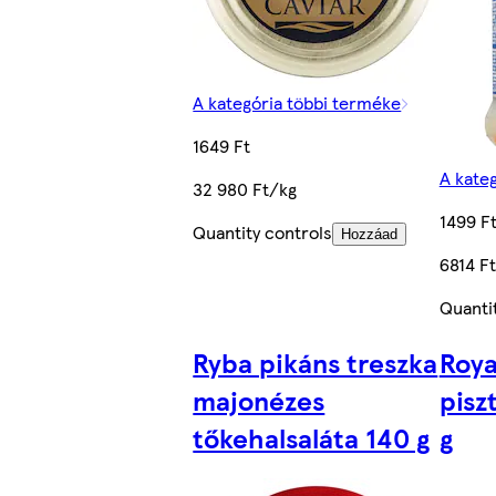
A kategória többi terméke
1649 Ft
A kate
32 980 Ft/kg
1499 F
Quantity controls
Hozzáad
6814 F
Quanti
Ryba pikáns treszka
Roya
majonézes
pisz
tőkehalsaláta 140 g
g