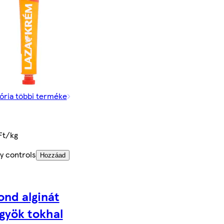
ória többi terméke
Ft/kg
y controls
Hozzáad
nd alginát
gyök tokhal