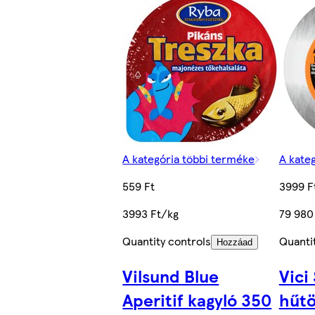
A kategória többi terméke
A kate
559 Ft
3999 F
3993 Ft/kg
79 980
Quantity controls
Quanti
Hozzáad
Vilsund Blue
Vici
Aperitif kagyló 350
hűtö