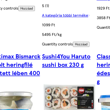
5 (1)
ty controls
1929 Ft
Hozzáad
A kategória többi terméke
3858 F
1099 Ft
Quantit
5495 Ft/kg
Quantity controls
Hozzáad
imax Bismarck
Sushi4You Haruto
Class
lt heringfilé
sushi box 230 g
heri
ített lében 400
édes
g