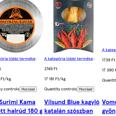
A kateg
gória többi terméke
A kategória többi terméke
1739 Ft
t
2749 Ft
17 390 
 Ft/kg
17 181 Ft/kg
Quantit
ty controls
Quantity controls
Hozzáad
Hozzáad
 Surimi Kama
Vilsund Blue kagyló
Vomo
tt halrúd 180 g
katalán szószban
gyön