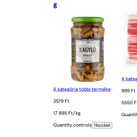
g
A kate
A kategória többi terméke
999 Ft
3579 Ft
5550 F
17 895 Ft/kg
Quanti
Quantity controls
Hozzáad