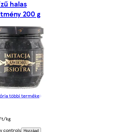
ízű halas
ítmény 200 g
ória többi terméke
Ft/kg
y controls
Hozzáad