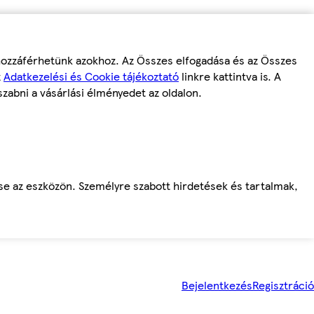
 hozzáférhetünk azokhoz. Az Összes elfogadása és az Összes
z
Adatkezelési és Cookie tájékoztató
linkre kattintva is. A
szabni a vásárlási élményedet az oldalon.
ése az eszközön. Személyre szabott hirdetések és tartalmak,
Bejelentkezés
Regisztráció