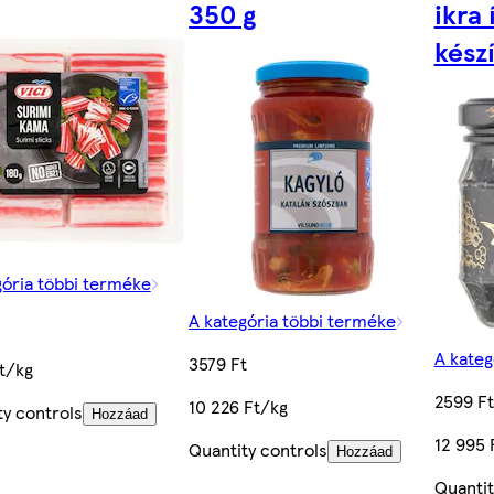
350 g
ikra 
kész
gória többi terméke
A kategória többi terméke
A kateg
3579 Ft
t/kg
2599 Ft
10 226 Ft/kg
ty controls
Hozzáad
12 995 
Quantity controls
Hozzáad
Quantit