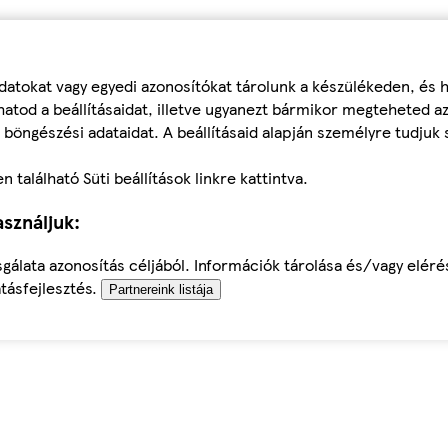
datokat vagy egyedi azonosítókat tárolunk a készülékeden, és
atod a beállításaidat, illetve ugyanezt bármikor megteheted a
 böngészési adataidat. A beállításaid alapján személyre tudjuk 
található Süti beállítások linkre kattintva.
sználjuk:
sgálata azonosítás céljából. Információk tárolása és/vagy elér
tásfejlesztés.
Partnereink listája