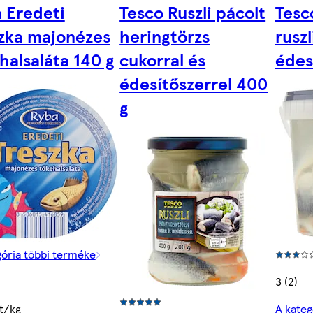
 Eredeti
Tesco Ruszli pácolt
Tesc
zka majonézes
heringtörzs
ruszl
halsaláta 140 g
cukorral és
édes
édesítőszerrel 400
g
gória többi terméke
3 (2)
t/kg
A kateg