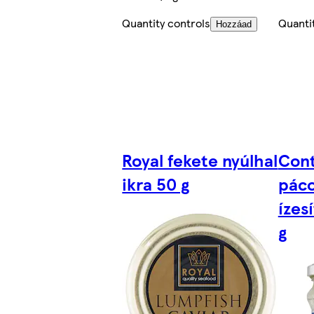
Quantity controls
Quanti
Hozzáad
Royal fekete nyúlhal
Cont
ikra 50 g
páco
ízes
g