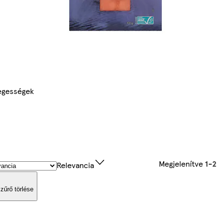
egességek
Megjelenítve
1-
Relevancia
zűrő törlése