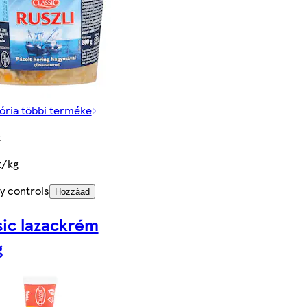
ória többi terméke
t
t/kg
y controls
Hozzáad
sic lazackrém
g