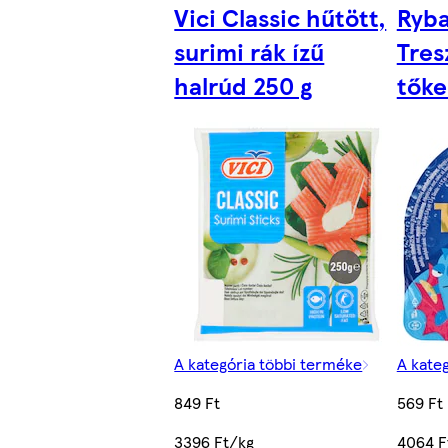
Vici Classic hűtött,
Ryba
surimi rák ízű
Tres
halrúd 250 g
tőke
A kategória többi terméke
A kate
849 Ft
569 Ft
3396 Ft/kg
4064 F