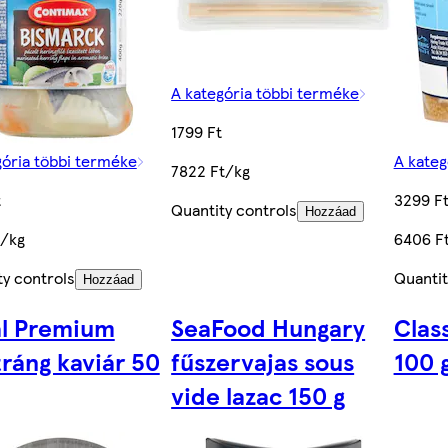
A kategória többi terméke
1799 Ft
gória többi terméke
A kateg
7822 Ft/kg
t
3299 F
Quantity controls
Hozzáad
t/kg
6406 F
ty controls
Quantit
Hozzáad
l Premium
SeaFood Hungary
Clas
tráng kaviár 50
fűszervajas sous
100 
vide lazac 150 g