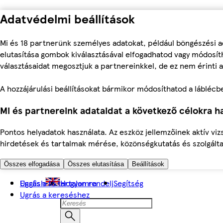
Adatvédelmi beállítások
Mi és 18 partnerünk személyes adatokat, például böngészési a
elutasítása gombok kiválasztásával elfogadhatod vagy módosíth
választásaidat megosztjuk a partnereinkkel, de ez nem érinti a
A hozzájárulási beállításokat bármikor módosíthatod a láblécben 
Mi és partnereink adataidat a következő célokra ha
Pontos helyadatok használata. Az eszköz jellemzőinek aktív viz
hirdetések és tartalmak mérése, közönségkutatás és szolgálta
Összes elfogadása
Összes elutasítása
Beállítások
Ugrás a fő tartalomra
English
Hogyan rendelj
Segítség
Ugrás a kereséshez