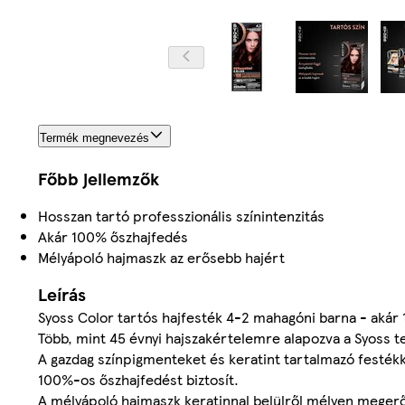
Termék megnevezés
Főbb jellemzők
Hosszan tartó professzionális színintenzitás
Akár 100% őszhajfedés
Mélyápoló hajmaszk az erősebb hajért
Leírás
Syoss Color tartós hajfesték 4-2 mahagóni barna - akár 
Több, mint 45 évnyi hajszakértelemre alapozva a Syoss t
A gazdag színpigmenteket és keratint tartalmazó festékk
100%-os őszhajfedést biztosít.
A mélyápoló hajmaszk keratinnal belülről mélyen megerősít