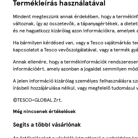
Termékleírás használatával
Mindent megteszünk annak érdekében, hogy a termékinf
változnak, így az összetevők, a tápanyagértékek, a diete
és ne hagyatkozz kizárólag azon információkra, amelyek 
Ha bármilyen kérdésed van, vagy a Tesco sajátmárkás ter
kapcsolatot a Tesco vevőszolgálatával, vagy a termék gy
Annak ellenére, hogy a termékinformációk rendszeresen 
információért, amely azonban a jogaidat semmilyen mód
A jelen információ kizárólag személyes felhasználásra 
írásbeli hozzájárulása nélkül, vagy megfelelő tudomásul v
©TESCO-GLOBAL Zrt.
Még nincsenek értékelések
Segíts a többi vásárlónak
Az értékeléseket a vásárlók közvetlenül a weboldalon ker