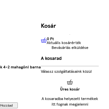
Kosár
0 Ft
Aktuális kosárérték
0 Ft
Aktuális kosárérték
Bevásárlás elküldése
A kosarad
ték 4-2 mahagóni barna
Válassz szolgáltatásaink közül
Üres kosár
A kosaradba helyezett termékek
itt fognak megjelenni
Hozzáad