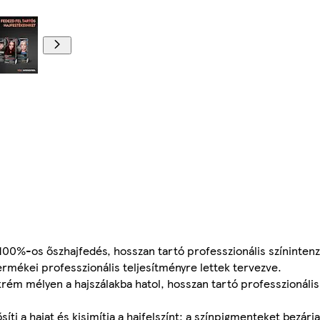
100%-os őszhajfedés, hosszan tartó professzionális színintenz
ermékei professzionális teljesítményre lettek tervezve.
rém mélyen a hajszálakba hatol, hosszan tartó professzionális 
i a hajat és kisimítja a hajfelszínt: a színpigmenteket bezárja