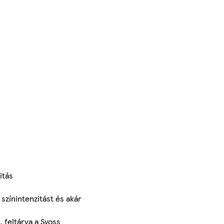
itás
színintenzitást és akár
, feltárva a Syoss