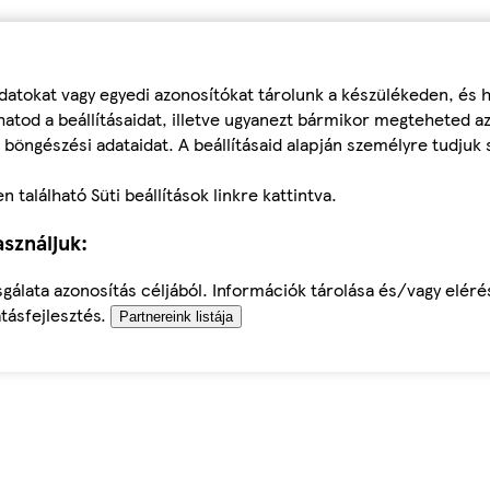
datokat vagy egyedi azonosítókat tárolunk a készülékeden, és
atod a beállításaidat, illetve ugyanezt bármikor megteheted a
 böngészési adataidat. A beállításaid alapján személyre tudjuk 
található Süti beállítások linkre kattintva.
sználjuk:
sgálata azonosítás céljából. Információk tárolása és/vagy elér
tásfejlesztés.
Partnereink listája