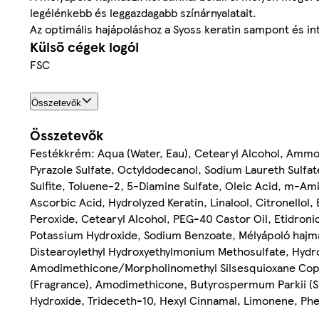
legélénkebb és leggazdagabb színárnyalatait.
Az optimális hajápoláshoz a Syoss keratin sampont és int
Külső cégek logói
FSC
Összetevők
Összetevők
Festékkrém: Aqua (Water, Eau), Cetearyl Alcohol, Ammo
Pyrazole Sulfate, Octyldodecanol, Sodium Laureth Sulfa
Sulfite, Toluene-2, 5-Diamine Sulfate, Oleic Acid, m-A
Ascorbic Acid, Hydrolyzed Keratin, Linalool, Citronellol,
Peroxide, Cetearyl Alcohol, PEG-40 Castor Oil, Etidroni
Potassium Hydroxide, Sodium Benzoate, Mélyápoló hajma
Distearoylethyl Hydroxyethylmonium Methosulfate, Hydr
Amodimethicone/Morpholinomethyl Silsesquioxane Copol
(Fragrance), Amodimethicone, Butyrospermum Parkii (Sh
Hydroxide, Trideceth-10, Hexyl Cinnamal, Limonene, Phe