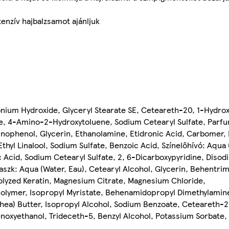
enzív hajbalzsamot ajánljuk
nium Hydroxide, Glyceryl Stearate SE, Ceteareth-20, 1-Hydrox
te, 4-Amino-2-Hydroxytoluene, Sodium Cetearyl Sulfate, Parf
minophenol, Glycerin, Ethanolamine, Etidronic Acid, Carbomer,
 Ethyl Linalool, Sodium Sulfate, Benzoic Acid, Színelőhívó: Aqua
c Acid, Sodium Cetearyl Sulfate, 2, 6-Dicarboxypyridine, Dis
szk: Aqua (Water, Eau), Cetearyl Alcohol, Glycerin, Behentri
olyzed Keratin, Magnesium Citrate, Magnesium Chloride,
ymer, Isopropyl Myristate, Behenamidopropyl Dimethylamine
ea) Butter, Isopropyl Alcohol, Sodium Benzoate, Ceteareth-20
noxyethanol, Trideceth-5, Benzyl Alcohol, Potassium Sorbate,