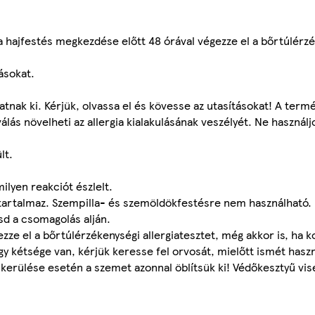
hajfestés megkezdése előtt 48 órával végezze el a bőrtúlérz
tásokat.
atnak ki. Kérjük, olvassa el és kövesse az utasításokat! A term
álás növelheti az allergia kialakulásának veszélyét. Ne használj
lt.
ilyen reakciót észlelt.
tartalmaz. Szempilla- és szemöldökfestésre nem használható. 
ásd a csomagolás alján.
ezze el a bőrtúlérzékenységi allergiatesztet, még akkor is, ha 
gy kétsége van, kérjük keresse fel orvosát, mielőtt ismét hasz
erülése esetén a szemet azonnal öblítsük ki! Védőkesztyű vis