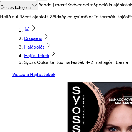
Rendelj most!
Kedvenceim
Speciális ajánlato
Összes kategória
Helló suli!
Most ajánlott!
Zöldség és gyümölcs
Tejtermék-tojás
P
Drogéria
Hajápolás
Hajfestékek
Syoss Color tartós hajfesték 4-2 mahagóni barna
Vissza a Hajfestékek