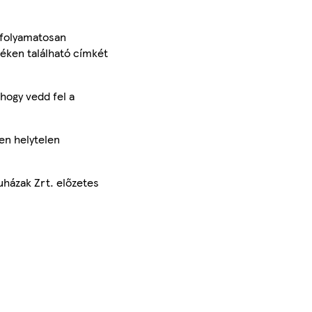
 folyamatosan
méken található címkét
hogy vedd fel a
en helytelen
uházak Zrt. előzetes