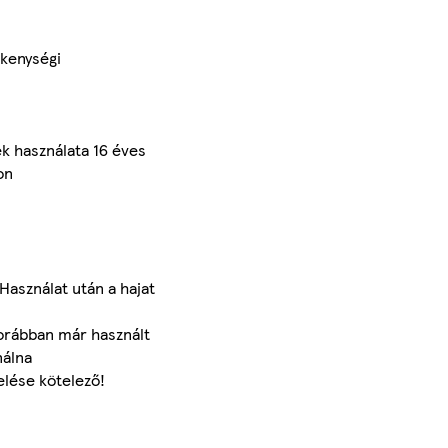
ékenységi
ék használata 16 éves
on
Használat után a hajat
korábban már használt
nálna
elése kötelező!