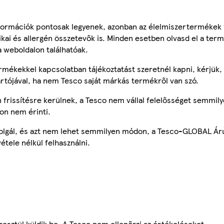
ormációk pontosak legyenek, azonban az élelmiszertermékek
tikai és allergén összetevők is. Minden esetben olvasd el a ter
a weboldalon találhatóak.
mékekkel kapcsolatban tájékoztatást szeretnél kapni, kérjük, 
ártójával, ha nem Tesco saját márkás termékről van szó.
frissítésre kerülnek, a Tesco nem vállal felelősséget semmily
on nem érinti.
szolgál, és azt nem lehet semmilyen módon, a Tesco-GLOBAL Ár
étele nélkül felhasználni.
esztül küldik be. A Tesco nem ellenőrzi az értékeléseket.