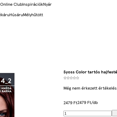
k
Online Club
Inspirációk
Nyár
ékáru
Húsáru
Mélyhűtött
Syoss Color tartós hajfes
Még nem érkezett értékelés
2479 Ft/db
2479 Ft