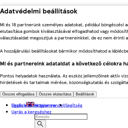
Adatvédelmi beállítások
Mi és 18 partnerünk személyes adatokat, például böngészési a
elutasítása gombok kiválasztásával elfogadhatod vagy módosíth
választásaidat megosztjuk a partnereinkkel, de ez nem érinti a
A hozzájárulási beállításokat bármikor módosíthatod a láblécben 
Mi és partnereink adataidat a következő célokra ha
Pontos helyadatok használata. Az eszköz jellemzőinek aktív viz
hirdetések és tartalmak mérése, közönségkutatás és szolgálta
Összes elfogadása
Összes elutasítása
Beállítások
Ugrás a fő tartalomra
English
Hogyan rendelj
Segítség
Ugrás a kereséshez