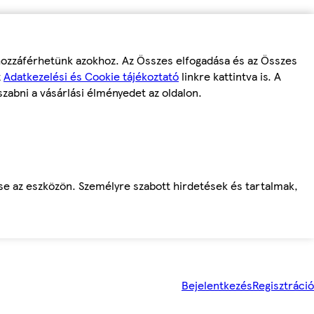
 hozzáférhetünk azokhoz. Az Összes elfogadása és az Összes
z
Adatkezelési és Cookie tájékoztató
linkre kattintva is. A
szabni a vásárlási élményedet az oldalon.
ése az eszközön. Személyre szabott hirdetések és tartalmak,
Bejelentkezés
Regisztráció