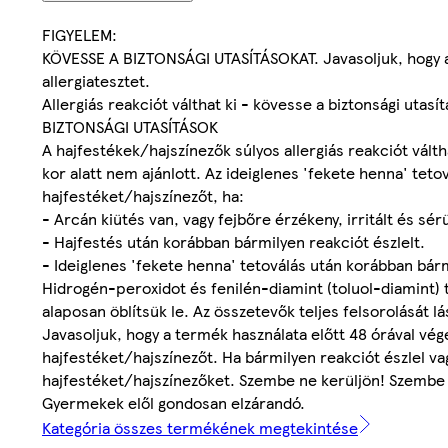
FIGYELEM:
KÖVESSE A BIZTONSÁGI UTASÍTÁSOKAT. Javasoljuk, hogy a 
allergiatesztet.
Allergiás reakciót válthat ki - kövesse a biztonsági utasí
BIZTONSÁGI UTASÍTÁSOK
A hajfestékek/hajszínezők súlyos allergiás reakciót válth
kor alatt nem ajánlott. Az ideiglenes 'fekete henna' tetov
hajfestéket/hajszínezőt, ha:
- Arcán kiütés van, vagy fejbőre érzékeny, irritált és sérü
- Hajfestés után korábban bármilyen reakciót észlelt.
- Ideiglenes 'fekete henna' tetoválás után korábban bárm
Hidrogén-peroxidot és fenilén-diamint (toluol-diamint) 
alaposan öblítsük le. Az összetevők teljes felsorolását l
Javasoljuk, hogy a termék használata előtt 48 órával vég
hajfestéket/hajszínezőt. Ha bármilyen reakciót észlel va
hajfestéket/hajszínezőket. Szembe ne kerüljön! Szembe k
Gyermekek elől gondosan elzárandó.
Kategória összes termékének megtekintése