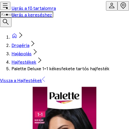
Ugrás a fő tartalomra
Ugrás a kereséshez
Drogéria
Hajápolás
Hajfestékek
Palette Deluxe 1-1 kékesfekete tartós hajfesték
Vissza a Hajfestékek