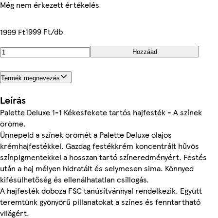
Még nem érkezett értékelés
1999 Ft/db
1999 Ft
Hozzáad
Termék megnevezés
Leírás
Palette Deluxe 1-1 Kékesfekete tartós hajfesték - A színek
öröme.
Ünnepeld a színek örömét a Palette Deluxe olajos
krémhajfestékkel. Gazdag festékkrém koncentrált hűvös
színpigmentekkel a hosszan tartó színeredményért. Festés
után a haj mélyen hidratált és selymesen sima. Könnyed
kifésülhetőség és ellenálhatatlan csillogás.
A hajfesték doboza FSC tanúsítvánnyal rendelkezik. Együtt
teremtünk gyönyörű pillanatokat a színes és fenntartható
világért.