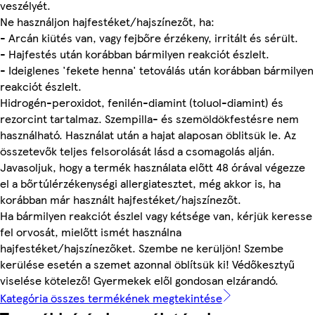
veszélyét.
Ne használjon hajfestéket/hajszínezőt, ha:
- Arcán kiütés van, vagy fejbőre érzékeny, irritált és sérült.
- Hajfestés után korábban bármilyen reakciót észlelt.
- Ideiglenes 'fekete henna' tetoválás után korábban bármilyen
reakciót észlelt.
Hidrogén-peroxidot, fenilén-diamint (toluol-diamint) és
rezorcint tartalmaz. Szempilla- és szemöldökfestésre nem
használható. Használat után a hajat alaposan öblitsük le. Az
összetevők teljes felsorolását lásd a csomagolás alján.
Javasoljuk, hogy a termék használata előtt 48 órával végezze
el a bőrtúlérzékenységi allergiatesztet, még akkor is, ha
korábban már használt hajfestéket/hajszínezőt.
Ha bármilyen reakciót észlel vagy kétsége van, kérjük keresse
fel orvosát, mielőtt ismét használna
hajfestéket/hajszínezőket. Szembe ne kerüljön! Szembe
kerülése esetén a szemet azonnal öblítsük ki! Védőkesztyű
viselése kötelező! Gyermekek elől gondosan elzárandó.
Kategória összes termékének megtekintése