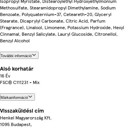
Isopropyl Myristate, Distearoylethyl Hydroxyethylmonium
Methosulfate, Stearamidopropyl Dimethylamine, Sodium
Benzoate, Polyquaternium-37, Ceteareth-20, Glyceryl
Stearate, Dicaprylyl Carbonate, Citric Acid, Parfum
(Fragrance), Linalool, Limonene, Potassium Hydroxide, Hexyl
Cinnamal, Benzyl Salicylate, Lauryl Glucoside, Citronellol,
Benzyl Alcohol
További információ
Alsó korhatár
16 Év
FSC® C111231 - Mix
Márkainformáció
Visszaküldési cím
Henkel Magyarország Kft.
1095 Budapest,