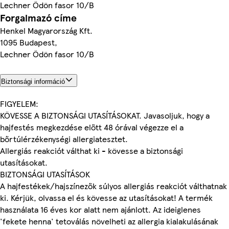
Lechner Ödön fasor 10/B
Forgalmazó címe
Henkel Magyarország Kft.
1095 Budapest,
Lechner Ödön fasor 10/B
Biztonsági információ
FIGYELEM:
KÖVESSE A BIZTONSÁGI UTASÍTÁSOKAT. Javasoljuk, hogy a
hajfestés megkezdése előtt 48 órával végezze el a
bőrtúlérzékenységi allergiatesztet.
Allergiás reakciót válthat ki - kövesse a biztonsági
utasításokat.
BIZTONSÁGI UTASÍTÁSOK
A hajfestékek/hajszínezők súlyos allergiás reakciót válthatnak
ki. Kérjük, olvassa el és kövesse az utasításokat! A termék
használata 16 éves kor alatt nem ajánlott. Az ideiglenes
'fekete henna' tetoválás növelheti az allergia kialakulásának