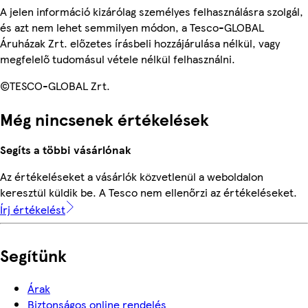
A jelen információ kizárólag személyes felhasználásra szolgál,
és azt nem lehet semmilyen módon, a Tesco-GLOBAL
Áruházak Zrt. előzetes írásbeli hozzájárulása nélkül, vagy
megfelelő tudomásul vétele nélkül felhasználni.
©TESCO-GLOBAL Zrt.
Még nincsenek értékelések
Segíts a többi vásárlónak
Az értékeléseket a vásárlók közvetlenül a weboldalon
keresztül küldik be. A Tesco nem ellenőrzi az értékeléseket.
Írj értékelést
Segítünk
Árak
Biztonságos online rendelés