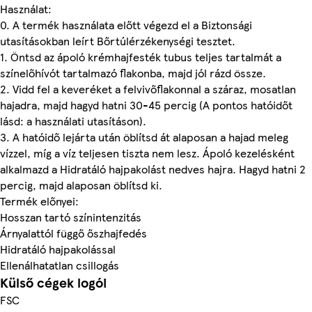
Használat:
0. A termék használata előtt végezd el a Biztonsági
utasításokban leírt Bőrtúlérzékenységi tesztet.
1. Öntsd az ápoló krémhajfesték tubus teljes tartalmát a
színelőhívót tartalmazó flakonba, majd jól rázd össze.
2. Vidd fel a keveréket a felvivőflakonnal a száraz, mosatlan
hajadra, majd hagyd hatni 30-45 percig (A pontos hatóidőt
lásd: a használati utasításon).
3. A hatóidő lejárta után öblítsd át alaposan a hajad meleg
vízzel, míg a víz teljesen tiszta nem lesz. Ápoló kezelésként
alkalmazd a Hidratáló hajpakolást nedves hajra. Hagyd hatni 2
percig, majd alaposan öblítsd ki.
Termék előnyei:
Hosszan tartó színintenzitás
Árnyalattól függő őszhajfedés
Hidratáló hajpakolással
Ellenálhatatlan csillogás
Külső cégek logói
FSC