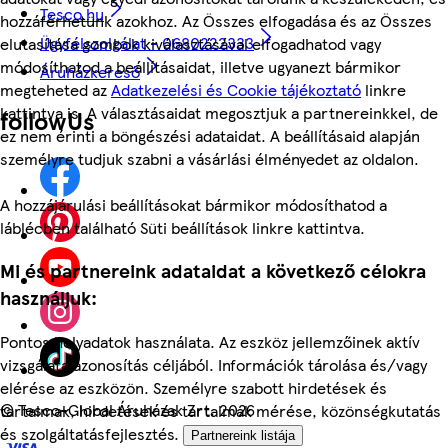
Tesco.hu
hozzáférhetünk azokhoz. Az Összes elfogadása és az Összes
Ügyfélszolgálat - 0680222333
elutasítása gombok kiválasztásával elfogadhatod vagy
módosíthatod a beállításaidat, illetve ugyanezt bármikor
Áruházkereső
megteheted az
Adatkezelési és Cookie tájékoztató
linkre
kattintva is. A választásaidat megosztjuk a partnereinkkel, de
followUs
ez nem érinti a böngészési adataidat. A beállításaid alapján
személyre tudjuk szabni a vásárlási élményedet az oldalon.
A hozzájárulási beállításokat bármikor módosíthatod a
láblécben található Süti beállítások linkre kattintva.
Mi és partnereink adataidat a következő célokra
használjuk:
Pontos helyadatok használata. Az eszköz jellemzőinek aktív
vizsgálata azonosítás céljából. Információk tárolása és/vagy
elérése az eszközön. Személyre szabott hirdetések és
©
Tesco-Global Áruházak Zrt. 2026
tartalmak, hirdetések és tartalmak mérése, közönségkutatás
és szolgáltatásfejlesztés.
Partnereink listája