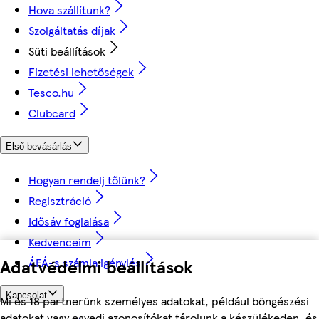
Hova szállítunk?
Szolgáltatás díjak
Süti beállítások
Fizetési lehetőségek
Tesco.hu
Clubcard
Első bevásárlás
Hogyan rendelj tőlünk?
Regisztráció
Idősáv foglalása
Kedvenceim
ÁFÁ-s számla igénylés
Adatvédelmi beállítások
Kapcsolat
Mi és 18 partnerünk személyes adatokat, például böngészési
adatokat vagy egyedi azonosítókat tárolunk a készülékeden, és