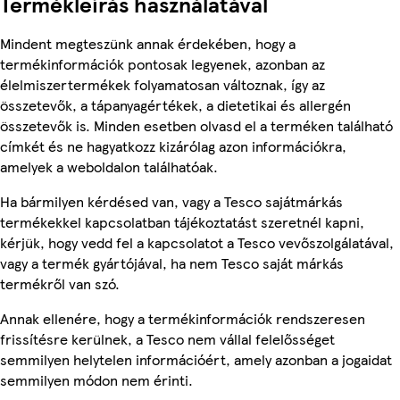
Termékleírás használatával
Mindent megteszünk annak érdekében, hogy a
termékinformációk pontosak legyenek, azonban az
élelmiszertermékek folyamatosan változnak, így az
összetevők, a tápanyagértékek, a dietetikai és allergén
összetevők is. Minden esetben olvasd el a terméken található
címkét és ne hagyatkozz kizárólag azon információkra,
amelyek a weboldalon találhatóak.
Ha bármilyen kérdésed van, vagy a Tesco sajátmárkás
termékekkel kapcsolatban tájékoztatást szeretnél kapni,
kérjük, hogy vedd fel a kapcsolatot a Tesco vevőszolgálatával,
vagy a termék gyártójával, ha nem Tesco saját márkás
termékről van szó.
Annak ellenére, hogy a termékinformációk rendszeresen
frissítésre kerülnek, a Tesco nem vállal felelősséget
semmilyen helytelen információért, amely azonban a jogaidat
semmilyen módon nem érinti.