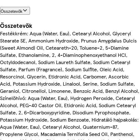
Összetevők
Összetevők
Festékkrém: Aqua (Water, Eau), Cetearyl Alcohol, Glyceryl
Stearate SE, Ammonium Hydroxide, Prunus Amygdalus Dulcis
(Sweet Almond) Oil, Ceteareth-20, Toluene-2, 5-Diamine
Sulfate, Ethanolamine, 2, 4-Diaminophenoxyethanol HCl,
Octyldodecanol, Sodium Laureth Sulfate, Sodium Cetearyl
Sulfate, Parfum (Fragrance), Sodium Sulfite, Oleic Acid,
Resorcinol, Glycerin, Etidronic Acid, Carbomer, Ascorbic
Acid, Potassium Hydroxide, Linalool, Serine, Sodium Sulfate,
Geraniol, Citronellol, Limonene, Benzoic Acid, Benzyl Alcohol,
Színelőhívó: Aqua (Water, Eau), Hydrogen Peroxide, Cetearyl
Alcohol, PEG-40 Castor Oil, Etidronic Acid, Sodium Cetearyl
Sulfate, 2, 6-Dicarboxypyridine, Disodium Pyrophosphate,
Potassium Hydroxide, Sodium Benzoate, Hidratáló hajpakolás:
Aqua (Water, Eau), Cetearyl Alcohol, Quaternium-87,
Propylene Glycol, Macadamia Ternifolia Seed Oil, Panthenol,