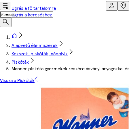
Ugrás a fő tartalomra
Ugrás a kereséshez
Alapvető élelmiszerek
Kekszek, piskóták, nápolyik
Piskóták
Manner piskóta gyermekek részére ásványi anyagokkal és
Vissza a Piskóták