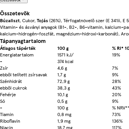
Összetevők
Összetevők
Búzaliszt
, Cukor,
Tojás
(26%), Térfogatnövelő szer (E 341ii, E 5
Vitamin- és ásványi anyagok (B1-, B2-, B6-vitamin, kalcium-pa
kalcium-hidrogén-foszfát, magnézium-hidroxi-karbonát), Arom
Tápanyagtartalom
Átlagos tápérték
100 g
% RI* 1
Energiatartalom
1571 kJ/
19%
-
374 kcal
Zsír
4,6 g
7%
ebből telített zsírsavak
1,7 g
9%
Szénhidrát
72,9 g
28%
ebből cukrok
38,3 g
43%
Fehérje
10,1 g
20%
Só
0,5 g
9%
-
100 g
% NRV**
Tiamin
0,8 mg
73%
Riboflavin
1,9 mg
136%
Niacin
18,7 mg
117%