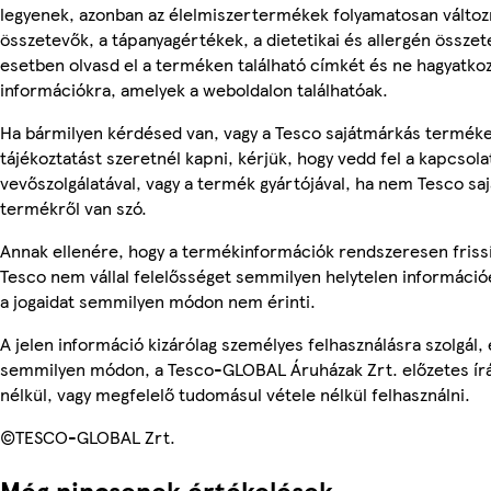
legyenek, azonban az élelmiszertermékek folyamatosan változn
összetevők, a tápanyagértékek, a dietetikai és allergén összet
esetben olvasd el a terméken található címkét és ne hagyatkoz
információkra, amelyek a weboldalon találhatóak.
Ha bármilyen kérdésed van, vagy a Tesco sajátmárkás termék
tájékoztatást szeretnél kapni, kérjük, hogy vedd fel a kapcsola
vevőszolgálatával, vagy a termék gyártójával, ha nem Tesco sa
termékről van szó.
Annak ellenére, hogy a termékinformációk rendszeresen frissí
Tesco nem vállal felelősséget semmilyen helytelen információ
a jogaidat semmilyen módon nem érinti.
A jelen információ kizárólag személyes felhasználásra szolgál,
semmilyen módon, a Tesco-GLOBAL Áruházak Zrt. előzetes írá
nélkül, vagy megfelelő tudomásul vétele nélkül felhasználni.
©TESCO-GLOBAL Zrt.
Még nincsenek értékelések