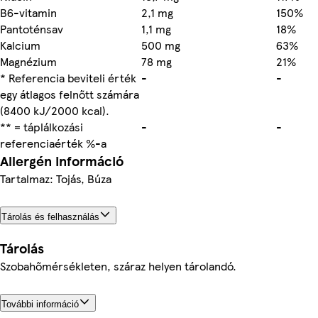
B6-vitamin
2,1 mg
150%
Pantoténsav
1,1 mg
18%
Kalcium
500 mg
63%
Magnézium
78 mg
21%
* Referencia beviteli érték
-
-
egy átlagos felnőtt számára
(8400 kJ/2000 kcal).
** = táplálkozási
-
-
referenciaérték %-a
Allergén információ
Tartalmaz: Tojás, Búza
Tárolás és felhasználás
Tárolás
Szobahőmérsékleten, száraz helyen tárolandó.
További információ