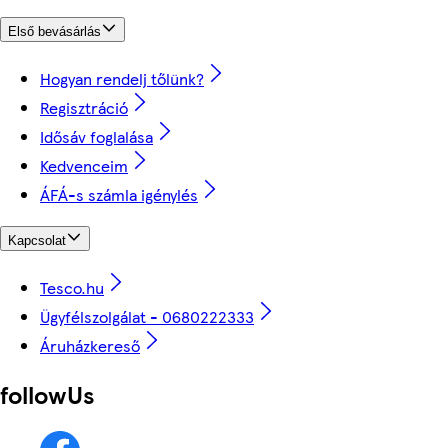
Első bevásárlás
Hogyan rendelj tőlünk?
Regisztráció
Idősáv foglalása
Kedvenceim
ÁFÁ-s számla igénylés
Kapcsolat
Tesco.hu
Ügyfélszolgálat - 0680222333
Áruházkereső
followUs