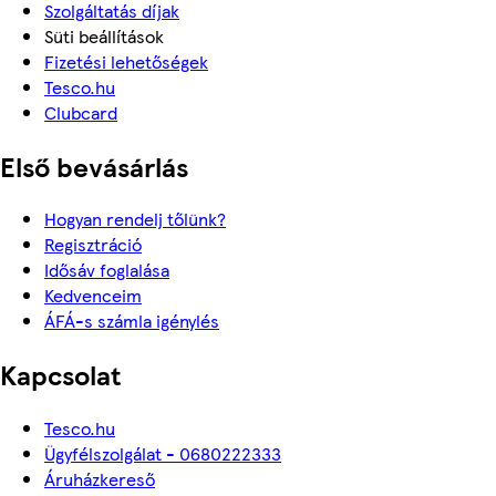
Szolgáltatás díjak
Süti beállítások
Fizetési lehetőségek
Tesco.hu
Clubcard
Első bevásárlás
Hogyan rendelj tőlünk?
Regisztráció
Idősáv foglalása
Kedvenceim
ÁFÁ-s számla igénylés
Kapcsolat
Tesco.hu
Ügyfélszolgálat - 0680222333
Áruházkereső