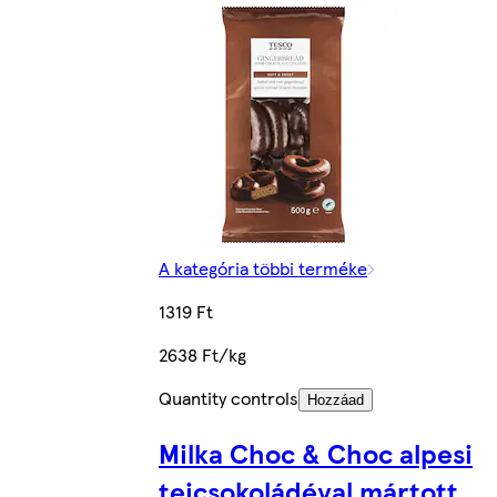
A kategória többi terméke
1319 Ft
2638 Ft/kg
Quantity controls
Hozzáad
Milka Choc & Choc alpesi
tejcsokoládéval mártott