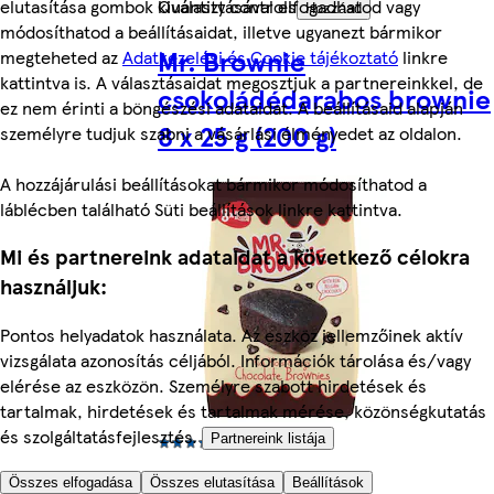
elutasítása gombok kiválasztásával elfogadhatod vagy
Quantity controls
Hozzáad
módosíthatod a beállításaidat, illetve ugyanezt bármikor
Mr. Brownie
megteheted az
Adatkezelési és Cookie tájékoztató
linkre
kattintva is. A választásaidat megosztjuk a partnereinkkel, de
csokoládédarabos brownie
ez nem érinti a böngészési adataidat. A beállításaid alapján
8 x 25 g (200 g)
személyre tudjuk szabni a vásárlási élményedet az oldalon.
A hozzájárulási beállításokat bármikor módosíthatod a
láblécben található Süti beállítások linkre kattintva.
Mi és partnereink adataidat a következő célokra
használjuk:
Pontos helyadatok használata. Az eszköz jellemzőinek aktív
vizsgálata azonosítás céljából. Információk tárolása és/vagy
elérése az eszközön. Személyre szabott hirdetések és
tartalmak, hirdetések és tartalmak mérése, közönségkutatás
és szolgáltatásfejlesztés.
Partnereink listája
5 (1)
Összes elfogadása
Összes elutasítása
Beállítások