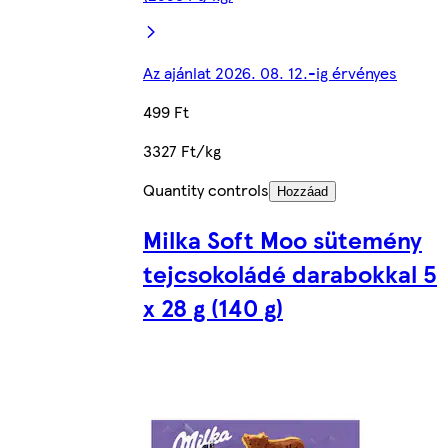
Az ajánlat 2026. 08. 12.-ig érvényes
499 Ft
3327 Ft/kg
Quantity controls
Hozzáad
Milka Soft Moo sütemény
tejcsokoládé darabokkal 5
x 28 g (140 g)