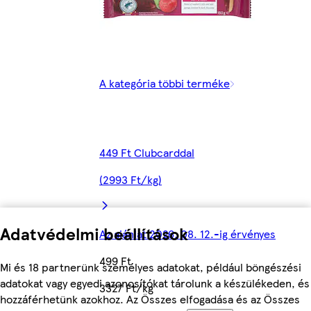
A kategória többi terméke
449 Ft Clubcarddal
(2993 Ft/kg)
Adatvédelmi beállítások
Az ajánlat 2026. 08. 12.-ig érvényes
499 Ft
Mi és 18 partnerünk személyes adatokat, például böngészési
adatokat vagy egyedi azonosítókat tárolunk a készülékeden, és
3327 Ft/kg
hozzáférhetünk azokhoz. Az Összes elfogadása és az Összes