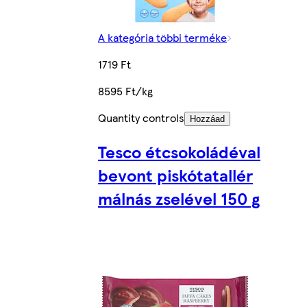
A kategória többi terméke
1719 Ft
8595 Ft/kg
Quantity controls
Hozzáad
Tesco étcsokoládéval
bevont piskótatallér
málnás zselével 150 g