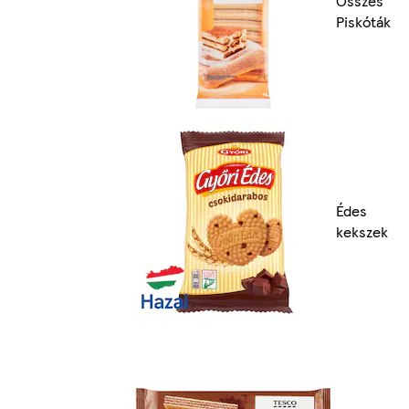
Összes
Piskóták
Édes
kekszek