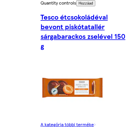
Quantity controls
Hozzáad
Tesco étcsokoládéval
bevont piskótatallér
sárgabarackos zselével 150
g
A kategória többi terméke