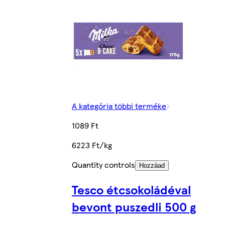
A kategória többi terméke
1089 Ft
6223 Ft/kg
Quantity controls
Hozzáad
Tesco étcsokoládéval
bevont puszedli 500 g