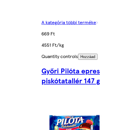
A kategória többi terméke
669 Ft
4551 Ft/kg
Quantity controls
Hozzáad
Győri Pilóta epres
piskótatallér 147 g