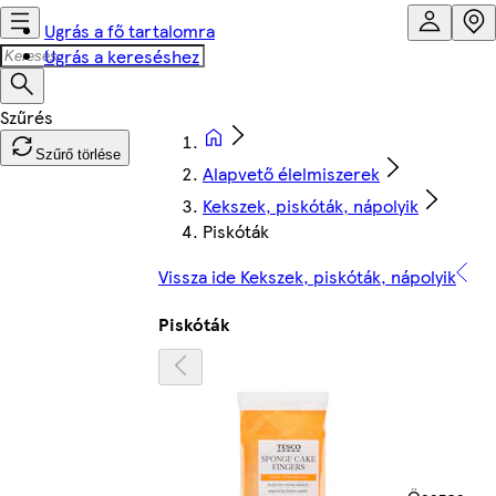
Ugrás a fő tartalomra
Ugrás a kereséshez
Szűrő törlése
Alapvető élelmiszerek
Kekszek, piskóták, nápolyik
Piskóták
Vissza ide Kekszek, piskóták, nápolyik
Piskóták