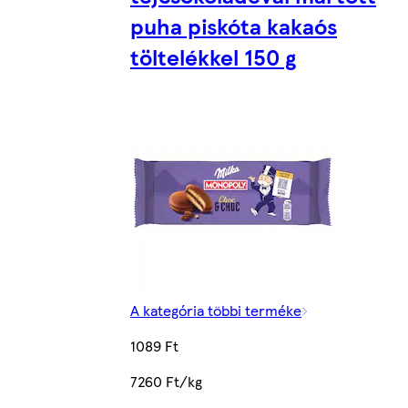
puha piskóta kakaós
töltelékkel 150 g
A kategória többi terméke
1089 Ft
7260 Ft/kg