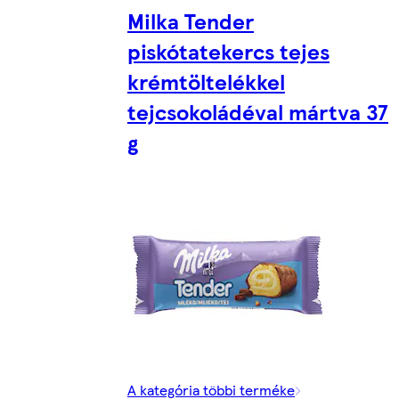
Milka Tender
piskótatekercs tejes
krémtöltelékkel
tejcsokoládéval mártva 37
g
A kategória többi terméke