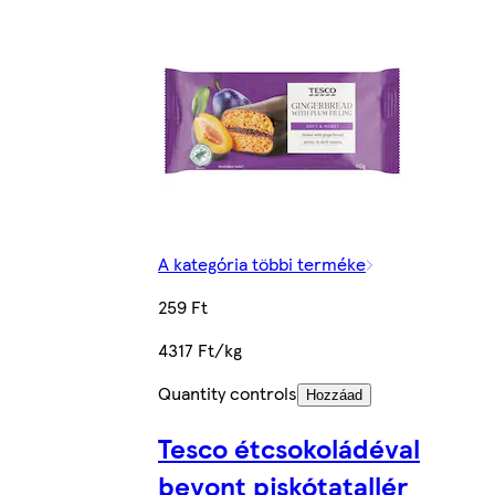
A kategória többi terméke
259 Ft
4317 Ft/kg
Quantity controls
Hozzáad
Tesco étcsokoládéval
bevont piskótatallér