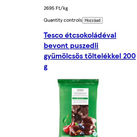
2695 Ft/kg
Quantity controls
Hozzáad
Tesco étcsokoládéval
bevont puszedli
gyümölcsös töltelékkel 200
g