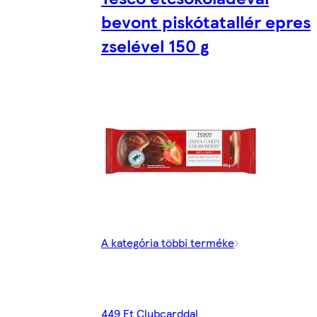
bevont piskótatallér epres
zselével 150 g
A kategória többi terméke
449 Ft Clubcarddal