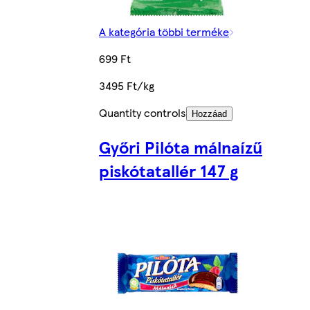
A kategória többi terméke
699 Ft
3495 Ft/kg
Quantity controls
Hozzáad
Győri Pilóta málnaízű
piskótatallér 147 g