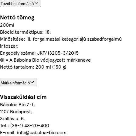
További információ
Nettó tömeg
200ml
Biocid terméktípus: 18.
Minősítése: III. forgalmazási kategóriájú szabadforgalmú
irtószer.
Engedély száma: JKF/13205-3/2015
® = A Bábolna Bio védjegyzett márkaneve
Nettó tartalom: 200 ml (150 g)
Márkainformáció
Visszaküldési cím
Bábolna Bio Zrt.
1107 Budapest,
Szállás u. 6.
Tel.: (36-1) 43-20-400
E-mail: info@babolna-bio.com