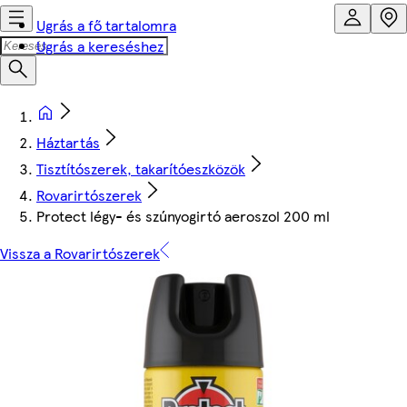
Ugrás a fő tartalomra
Ugrás a kereséshez
Háztartás
Tisztítószerek, takarítóeszközök
Rovarirtószerek
Protect légy- és szúnyogirtó aeroszol 200 ml
Vissza a Rovarirtószerek