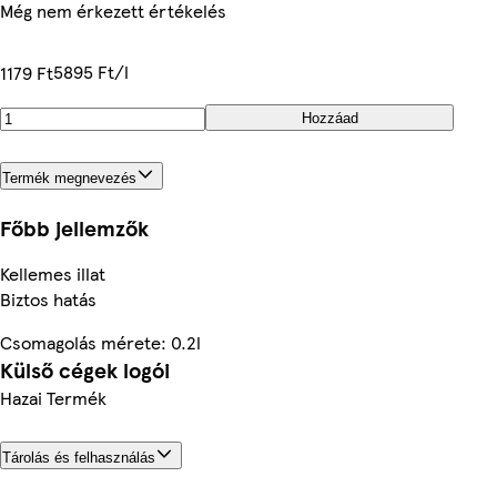
Még nem érkezett értékelés
5895 Ft/l
1179 Ft
Hozzáad
Termék megnevezés
Főbb jellemzők
Kellemes illat
Biztos hatás
Csomagolás mérete: 0.2l
Külső cégek logói
Hazai Termék
Tárolás és felhasználás