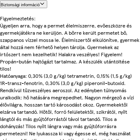
Biztonsági információ
Figyelmeztetés:
Ügyeljen arra, hogy a permet élelmiszerre, evőeszközre és
gyermekjátékra ne kerüljön. A bőrre került permetet bő,
szappanos vízzel mossa le. Élelmiszertől elkülönítve, gyermek
által hozzá nem férhető helyen tárolja. Gyermekek az
irtószert nem kezelhetik! Halakra veszélyes! Figyelem!
Propán-bután hajtógázt tartalmaz. A készülék utántöltése
tilos!
Hatóanyaga: 0,30% (3,0 g/kg) tetrametrin, 0,15% (1,5 g/kg)
1R-transz-fenotrin, 0,30% (3,0 g/kg) piperonil-butoxid.
Rendkívül tűzveszélyes aeroszol. Az edényben túlnyomás
uralkodik: hő hatására megrepedhet. Nagyon mérgező a vízi
élővilágra, hosszan tartó károsodást okoz. Gyermekektől
elzárva tartandó. Hőtől, forró felületektől, szikrától, nyílt
lángtól és más gyújtóforrástól távol tartandó. Tilos a
dohányzás! Tilos nyílt lángra vagy más gyújtóforrásra
permetezni! Ne lyukassza ki vagy égesse el, még használat