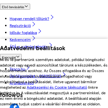
Első bevásárlás
Hogyan rendelj tőlünk?
Regisztráció
Idősáv foglalása
Kedvenceim
ÁFÁ-s számla igénylés
Adatvédelmi beállítások
Kapcsolat
Mi és 18 partnerünk személyes adatokat, például böngészési
adatokat vagy egyedi azonosítókat tárolunk a készülékeden, és
Tesco.hu
hozzáférhetünk azokhoz. Az Összes elfogadása és az Összes
Ügyfélszolgálat - 0680222333
elutasítása gombok kiválasztásával elfogadhatod vagy
módosíthatod a beállításaidat, illetve ugyanezt bármikor
Áruházkereső
megteheted az
Adatkezelési és Cookie tájékoztató
linkre
kattintva is. A választásaidat megosztjuk a partnereinkkel, de
followUs
ez nem érinti a böngészési adataidat. A beállításaid alapján
személyre tudjuk szabni a vásárlási élményedet az oldalon.