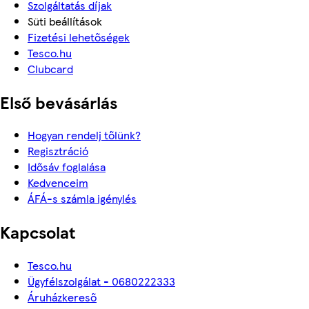
Szolgáltatás díjak
Süti beállítások
Fizetési lehetőségek
Tesco.hu
Clubcard
Első bevásárlás
Hogyan rendelj tőlünk?
Regisztráció
Idősáv foglalása
Kedvenceim
ÁFÁ-s számla igénylés
Kapcsolat
Tesco.hu
Ügyfélszolgálat - 0680222333
Áruházkereső