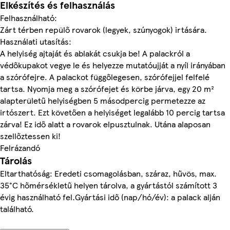
Elkészítés és felhasználás
Felhasználható:
Zárt térben repülő rovarok (legyek, szúnyogok) irtására.
Használati utasítás:
A helyiség ajtaját és ablakát csukja be! A palackról a
védőkupakot vegye le és helyezze mutatóujját a nyíl irányában
a szórófejre. A palackot függőlegesen, szórófejjel felfelé
tartsa. Nyomja meg a szórófejet és körbe járva, egy 20 m²
alapterületű helyiségben 5 másodpercig permetezze az
irtószert. Ezt követően a helyiséget legalább 10 percig tartsa
zárva! Ez idő alatt a rovarok elpusztulnak. Utána alaposan
szellőztessen ki!
Felrázandó
Tárolás
Eltarthatóság: Eredeti csomagolásban, száraz, hűvös, max.
35°C hőmérsékletű helyen tárolva, a gyártástól számított 3
évig használható fel.Gyártási idő (nap/hó/év): a palack alján
található.