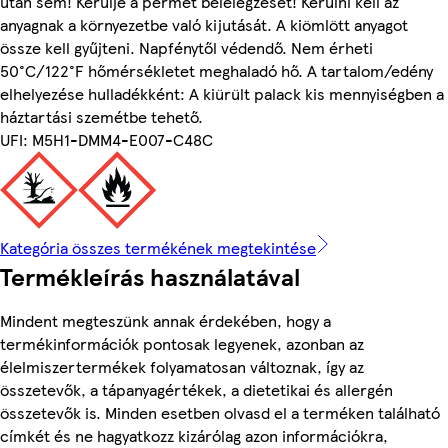
után sem! Kerülje a permet belélegzését! Kerülni kell az
anyagnak a környezetbe való kijutását. A kiömlött anyagot
össze kell gyűjteni. Napfénytől védendő. Nem érheti
50°C/122°F hőmérsékletet meghaladó hő. A tartalom/edény
elhelyezése hulladékként: A kiürült palack kis mennyiségben a
háztartási szemétbe tehető.
UFI: M5H1-DMM4-E007-C48C
Kategória összes termékének megtekintése
Termékleírás használatával
Mindent megteszünk annak érdekében, hogy a
termékinformációk pontosak legyenek, azonban az
élelmiszertermékek folyamatosan változnak, így az
összetevők, a tápanyagértékek, a dietetikai és allergén
összetevők is. Minden esetben olvasd el a terméken található
címkét és ne hagyatkozz kizárólag azon információkra,