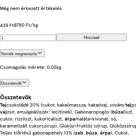
Még nem érkezett értékelés
8780 Ft/kg
439 Ft
Hozzáad
Termék megnevezés
Csomagolás mérete: 0.05kg
Összetevők
Összetevők
Tej
csokoládé 20% (cukor, kakaómassza, kakaóvaj, sovány
tej
po
vaj
zsír, emulgeálószer: lecitinek), Gabonaropogós (
búza
liszt,
cukor, rizsliszt, kukoricaliszt,
árpa
maláta-kivonat, só,
karamellizált cukorszirup), Glükóz-fruktóz szirup, Glükózsziru
Teljes kiőrlésű gabonapehely 13% (
zab
,
búza
,
árpa
), Cukor,