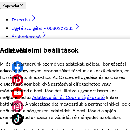
Kapcsolat
Tesco.hu
Ügyfélszolgálat - 0680222333
Áruházkereső
Adatvédelmi beállítások
followUs
Mi és 18 partnerünk személyes adatokat, például böngészési
adatokat vagy egyedi azonosítókat tárolunk a készülékeden, és
hozzáférhetünk azokhoz. Az Összes elfogadása és az Összes
elutasítása gombok kiválasztásával elfogadhatod vagy
módosíthatod a beállításaidat, illetve ugyanezt bármikor
megteheted az
Adatkezelési és Cookie tájékoztató
linkre
kattintva is. A választásaidat megosztjuk a partnereinkkel, de 
nem érinti a böngészési adataidat. A beállításaid alapján
személyre tudjuk szabni a vásárlási élményedet az oldalon.