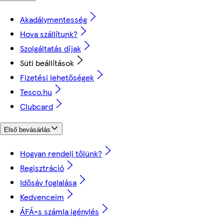
Akadálymentesség
Hova szállítunk?
Szolgáltatás díjak
Süti beállítások
Fizetési lehetőségek
Tesco.hu
Clubcard
Első bevásárlás
Hogyan rendelj tőlünk?
Regisztráció
Idősáv foglalása
Kedvenceim
ÁFÁ-s számla igénylés