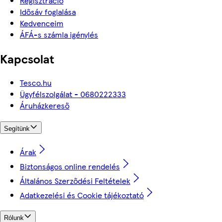
Regisztráció
Idősáv foglalása
Kedvenceim
ÁFÁ-s számla igénylés
Kapcsolat
Tesco.hu
Ügyfélszolgálat - 0680222333
Áruházkereső
Segítünk
Árak
Biztonságos online rendelés
Általános Szerződési Feltételek
Adatkezelési és Cookie tájékoztató
Rólunk