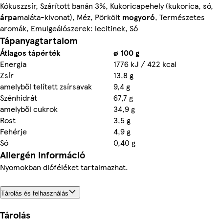
Kókuszzsír, Szárított banán 3%, Kukoricapehely (kukorica, só,
árpa
maláta-kivonat), Méz, Pörkölt
mogyoró
, Természetes
aromák, Emulgeálószerek: lecitinek, Só
Tápanyagtartalom
Átlagos tápérték
ø 100 g
Energia
1776 kJ / 422 kcal
Zsír
13,8 g
amelyből telített zsírsavak
9,4 g
Szénhidrát
67,7 g
amelyből cukrok
34,9 g
Rost
3,5 g
Fehérje
4,9 g
Só
0,40 g
Allergén információ
Nyomokban dióféléket tartalmazhat.
Tárolás és felhasználás
Tárolás