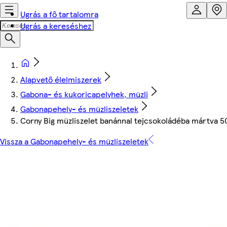
Ugrás a fő tartalomra
Ugrás a kereséshez
Alapvető élelmiszerek
Gabona- és kukoricapelyhek, müzli
Gabonapehely- és müzliszeletek
Corny Big müzliszelet banánnal tejcsokoládéba mártva 5
Vissza a Gabonapehely- és müzliszeletek