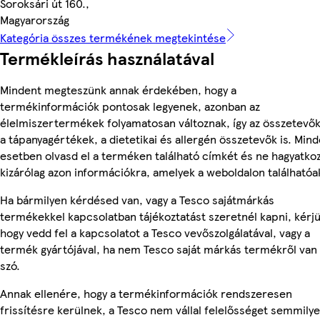
Soroksári út 160.,
Magyarország
Kategória összes termékének megtekintése
Termékleírás használatával
Mindent megteszünk annak érdekében, hogy a
termékinformációk pontosak legyenek, azonban az
élelmiszertermékek folyamatosan változnak, így az összetevők
a tápanyagértékek, a dietetikai és allergén összetevők is. Min
esetben olvasd el a terméken található címkét és ne hagyatko
kizárólag azon információkra, amelyek a weboldalon találhatóa
Ha bármilyen kérdésed van, vagy a Tesco sajátmárkás
termékekkel kapcsolatban tájékoztatást szeretnél kapni, kérjü
hogy vedd fel a kapcsolatot a Tesco vevőszolgálatával, vagy a
termék gyártójával, ha nem Tesco saját márkás termékről van
szó.
Annak ellenére, hogy a termékinformációk rendszeresen
frissítésre kerülnek, a Tesco nem vállal felelősséget semmily