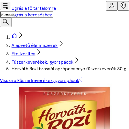
Ugrás a fő tartalomra
Ugrás a kereséshez
Alapvető élelmiszerek
Ételízesítés
Fűszerkeverékek, gyorspácok
Horváth Rozi brassói aprópecsenye fűszerkeverék 30 g
Vissza a Fűszerkeverékek, gyorspácok