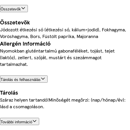
Összetevők
Összetevők
Jódozott étkezési só (étkezési só, kálium-jodid), Fokhagyma,
Vöröshagyma, Bors, Füstölt paprika, Majoranna
Allergén információ
Nyomokban gluténtartalmú gabonaféléket, tojást, tejet
(laktóz), zellert, szóját, mustárt és szezámmagot
tartalmazhat.
Tárolás és felhasználás
Tárolás
Száraz helyen tartandó!Minőségét megőrzi: (nap/hónap/év):
lásd a csomagoláson.
További információ