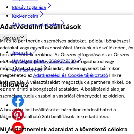
Idősáv foglalása
Kedvenceim
ÁFÁ-s számla igénylés
Adatvédelmi beállítások
Kapcsolat
Mi és 18 partnerünk személyes adatokat, például böngészési
adatokat vagy egyedi azonosítókat tárolunk a készülékeden, és
Tesco.hu
hozzáférhetünk azokhoz. Az Összes elfogadása és az Összes
Ügyfélszolgálat - 0680222333
elutasítása gombok kiválasztásával elfogadhatod vagy
módosíthatod a beállításaidat, illetve ugyanezt bármikor
Áruházkereső
megteheted az
Adatkezelési és Cookie tájékoztató
linkre
kattintva is. A választásaidat megosztjuk a partnereinkkel, de
followUs
ez nem érinti a böngészési adataidat. A beállításaid alapján
személyre tudjuk szabni a vásárlási élményedet az oldalon.
A hozzájárulási beállításokat bármikor módosíthatod a
láblécben található Süti beállítások linkre kattintva.
Mi és partnereink adataidat a következő célokra