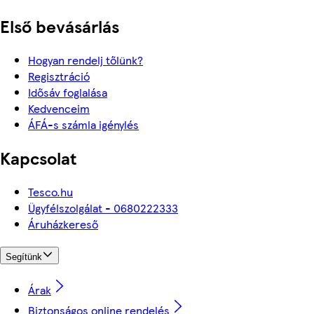
Első bevásárlás
Hogyan rendelj tőlünk?
Regisztráció
Idősáv foglalása
Kedvenceim
ÁFÁ-s számla igénylés
Kapcsolat
Tesco.hu
Ügyfélszolgálat - 0680222333
Áruházkereső
Segítünk
Árak
Biztonságos online rendelés