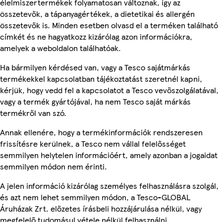
élelmiszertermékek folyamatosan változnak, így az
összetevők, a tápanyagértékek, a dietetikai és allergén
összetevők is. Minden esetben olvasd el a terméken található
címkét és ne hagyatkozz kizárólag azon információkra,
amelyek a weboldalon találhatóak.
Ha bármilyen kérdésed van, vagy a Tesco sajátmárkás
termékekkel kapcsolatban tájékoztatást szeretnél kapni,
kérjük, hogy vedd fel a kapcsolatot a Tesco vevőszolgálatával,
vagy a termék gyártójával, ha nem Tesco saját márkás
termékről van szó.
Annak ellenére, hogy a termékinformációk rendszeresen
frissítésre kerülnek, a Tesco nem vállal felelősséget
semmilyen helytelen információért, amely azonban a jogaidat
semmilyen módon nem érinti.
A jelen információ kizárólag személyes felhasználásra szolgál,
és azt nem lehet semmilyen módon, a Tesco-GLOBAL
Áruházak Zrt. előzetes írásbeli hozzájárulása nélkül, vagy
megfelelő tudomásul vétele nélkül felhasználni.