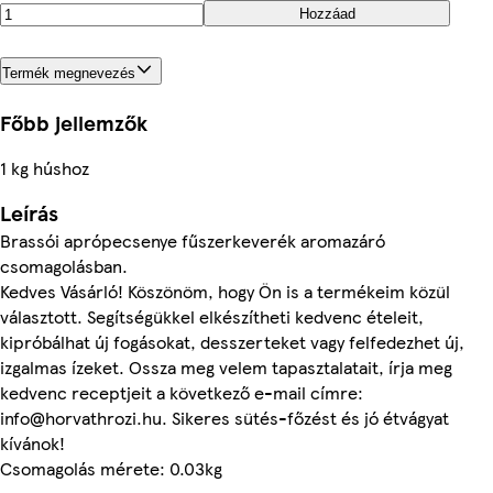
Hozzáad
Termék megnevezés
Főbb jellemzők
1 kg húshoz
Leírás
Brassói aprópecsenye fűszerkeverék aromazáró
csomagolásban.
Kedves Vásárló! Köszönöm, hogy Ön is a termékeim közül
választott. Segítségükkel elkészítheti kedvenc ételeit,
kipróbálhat új fogásokat, desszerteket vagy felfedezhet új,
izgalmas ízeket. Ossza meg velem tapasztalatait, írja meg
kedvenc receptjeit a következő e-mail címre:
info@horvathrozi.hu. Sikeres sütés-főzést és jó étvágyat
kívánok!
Csomagolás mérete: 0.03kg