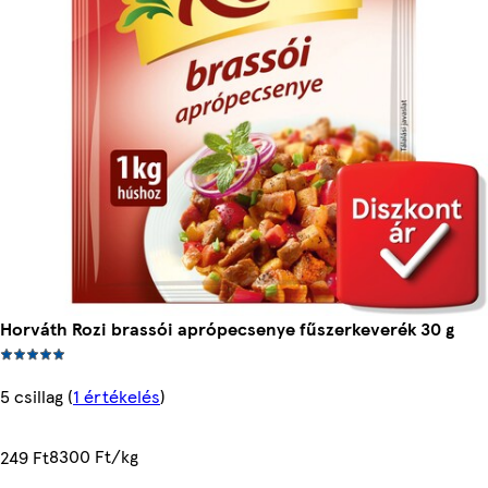
Horváth Rozi brassói aprópecsenye fűszerkeverék 30 g
5 csillag
(
1 értékelés
)
8300 Ft/kg
249 Ft