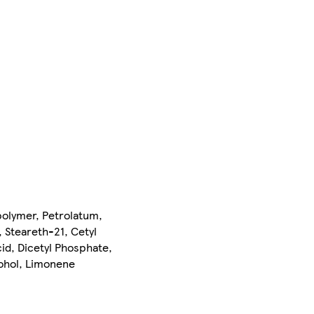
polymer, Petrolatum,
 Steareth-21, Cetyl
id, Dicetyl Phosphate,
cohol, Limonene