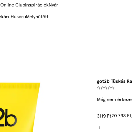
k
Online Club
Inspirációk
Nyár
ékáru
Húsáru
Mélyhűtött
got2b Tüskés Ra
Még nem érkezet
20 793 Ft
3119 Ft