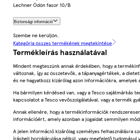
Lechner Ödön fasor 10/B
Biztonsági információ
Szembe ne kerüljön.
Kategória összes termékének megtekintése
Termékleírás használatával
Mindent megteszünk annak érdekében, hogy a termékinf
változnak, így az összetevők, a tápanyagértékek, a diete
és ne hagyatkozz kizárólag azon információkra, amelyek 
Ha bármilyen kérdésed van, vagy a Tesco sajátmárkás ter
kapcsolatot a Tesco vevőszolgálatával, vagy a termék gy
Annak ellenére, hogy a termékinformációk rendszeresen 
információért, amely azonban a jogaidat semmilyen mód
A jelen információ kizárólag személyes felhasználásra 
írásbeli hozzájárulása nélkül, vagy megfelelő tudomásul v