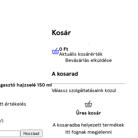
Kosár
0 Ft
Aktuális kosárérték
0 Ft
Aktuális kosárérték
Bevásárlás elküldése
A kosarad
gasztó hajzselé 150 ml
Válassz szolgáltatásaink közül
t értékelés
Üres kosár
/l
A kosaradba helyezett termékek
itt fognak megjelenni
Hozzáad