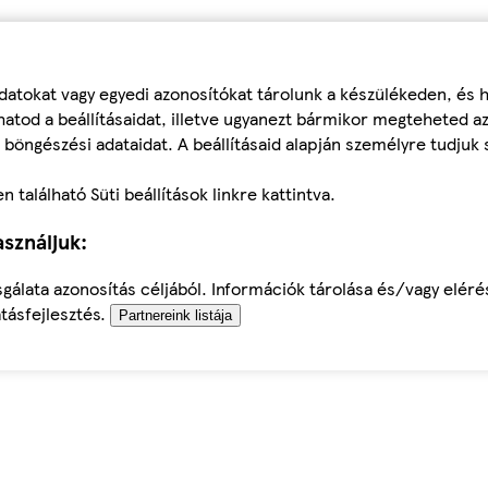
datokat vagy egyedi azonosítókat tárolunk a készülékeden, és
atod a beállításaidat, illetve ugyanezt bármikor megteheted a
 böngészési adataidat. A beállításaid alapján személyre tudjuk 
található Süti beállítások linkre kattintva.
sználjuk:
sgálata azonosítás céljából. Információk tárolása és/vagy elér
tásfejlesztés.
Partnereink listája