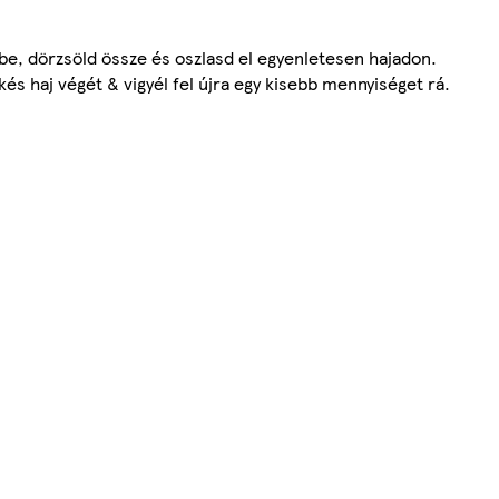
e, dörzsöld össze és oszlasd el egyenletesen hajadon.
s haj végét & vigyél fel újra egy kisebb mennyiséget rá.