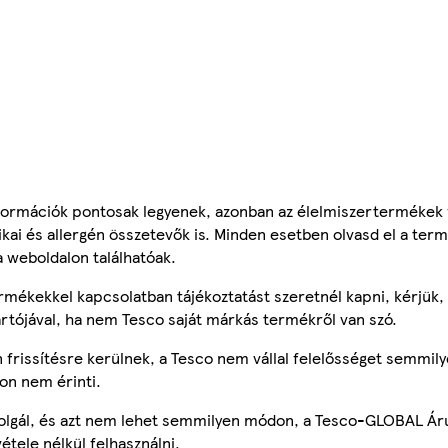
ormációk pontosak legyenek, azonban az élelmiszertermékek
tikai és allergén összetevők is. Minden esetben olvasd el a ter
a weboldalon találhatóak.
mékekkel kapcsolatban tájékoztatást szeretnél kapni, kérjük, 
ártójával, ha nem Tesco saját márkás termékről van szó.
frissítésre kerülnek, a Tesco nem vállal felelősséget semmily
on nem érinti.
szolgál, és azt nem lehet semmilyen módon, a Tesco-GLOBAL Ár
étele nélkül felhasználni.