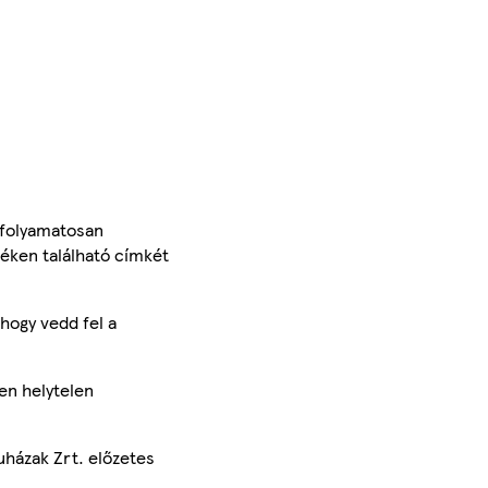
 folyamatosan
méken található címkét
hogy vedd fel a
en helytelen
uházak Zrt. előzetes