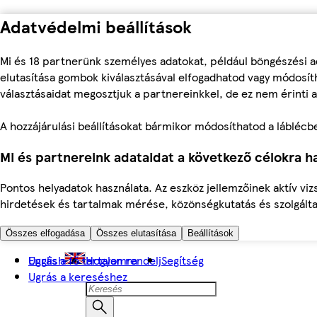
Adatvédelmi beállítások
Mi és 18 partnerünk személyes adatokat, például böngészési a
elutasítása gombok kiválasztásával elfogadhatod vagy módosíth
választásaidat megosztjuk a partnereinkkel, de ez nem érinti a
A hozzájárulási beállításokat bármikor módosíthatod a láblécben 
Mi és partnereink adataidat a következő célokra ha
Pontos helyadatok használata. Az eszköz jellemzőinek aktív viz
hirdetések és tartalmak mérése, közönségkutatás és szolgálta
Összes elfogadása
Összes elutasítása
Beállítások
Ugrás a fő tartalomra
English
Hogyan rendelj
Segítség
Ugrás a kereséshez