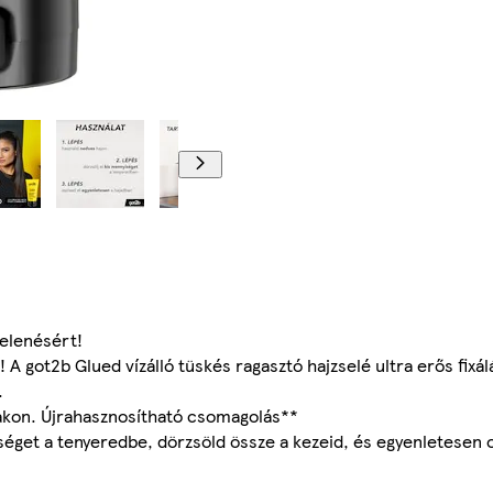
jelenésért!
A got2b Glued vízálló tüskés ragasztó hajzselé ultra erős fixál
.
akon. Újrahasznosítható csomagolás**
éget a tenyeredbe, dörzsöld össze a kezeid, és egyenletesen o