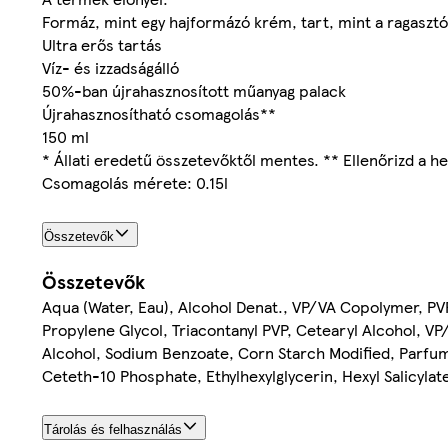
Formáz, mint egy hajformázó krém, tart, mint a ragasztó
Ultra erős tartás
Víz- és izzadságálló
50%-ban újrahasznosított műanyag palack
Újrahasznosítható csomagolás**
150 ml
* Állati eredetű összetevőktől mentes. ** Ellenőrizd a he
Csomagolás mérete: 0.15l
Összetevők
Összetevők
Aqua (Water, Eau), Alcohol Denat., VP/VA Copolymer, P
Propylene Glycol, Triacontanyl PVP, Cetearyl Alcohol, V
Alcohol, Sodium Benzoate, Corn Starch Modified, Parfum
Ceteth-10 Phosphate, Ethylhexylglycerin, Hexyl Salicyl
Tárolás és felhasználás