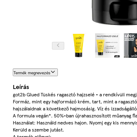
Termék megnevezés
Leírás
got2b Glued Tüskés ragasztó hajzselé - a rendkívüli meg
Formáz, mint egy hajformázó krém, tart, mint a ragasztó! 
hajszálaidnak a következő hajmosásig. Víz és izzadságálló
A formula vegán*. 50%-ban újrahasznosított műanyag fl
Használat: Használd nedves hajon. Nyomj egy kis mennyis
Kerüld a szembe jutást.
A termék előnyei: