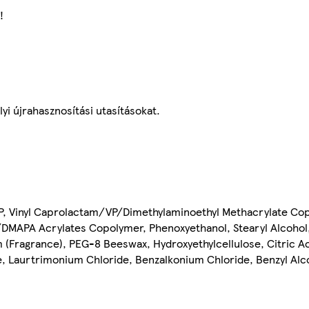
!
lyi újrahasznosítási utasításokat.
VP, Vinyl Caprolactam/VP/Dimethylaminoethyl Methacrylate Co
P/DMAPA Acrylates Copolymer, Phenoxyethanol, Stearyl Alcohol,
 (Fragrance), PEG-8 Beeswax, Hydroxyethylcellulose, Citric Ac
ate, Laurtrimonium Chloride, Benzalkonium Chloride, Benzyl Al