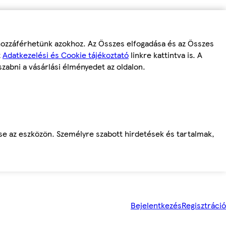
 hozzáférhetünk azokhoz. Az Összes elfogadása és az Összes
z
Adatkezelési és Cookie tájékoztató
linkre kattintva is. A
szabni a vásárlási élményedet az oldalon.
ése az eszközön. Személyre szabott hirdetések és tartalmak,
Bejelentkezés
Regisztráció