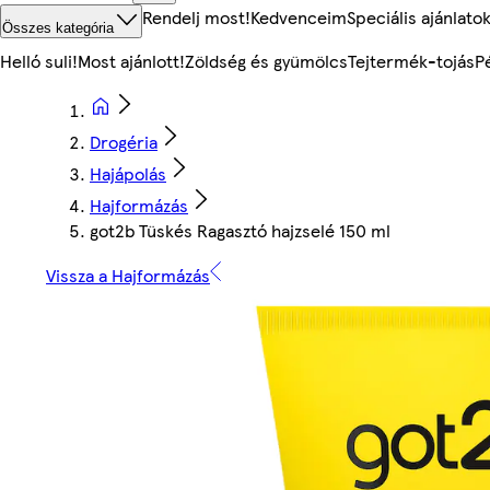
Rendelj most!
Kedvenceim
Speciális ajánlato
Összes kategória
Helló suli!
Most ajánlott!
Zöldség és gyümölcs
Tejtermék-tojás
P
Drogéria
Hajápolás
Hajformázás
got2b Tüskés Ragasztó hajzselé 150 ml
Vissza a Hajformázás