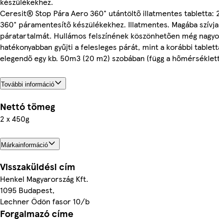
készülékekhez.
Ceresit® Stop Pára Aero 360° utántöltő illatmentes tabletta: 
360° páramentesítő készülékekhez. Illatmentes. Magába szívja
páratartalmát. Hullámos felszínének köszönhetően még nagyo
hatékonyabban gyűjti a felesleges párát, mint a korábbi tablett
elegendő egy kb. 50m3 (20 m2) szobában (függ a hőmérséklettől
További információ
Nettó tömeg
2 x 450g
Márkainformáció
Visszaküldési cím
Henkel Magyarország Kft.
1095 Budapest,
Lechner Ödön fasor 10/b
Forgalmazó címe