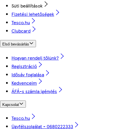
Süti beállítások
Fizetési lehetőségek
Tesco.hu
Clubcard
Első bevásárlás
Hogyan rendelj tőlünk?
Regisztráció
Idősáv foglalása
Kedvenceim
ÁFÁ-s számla igénylés
Kapcsolat
Tesco.hu
Ügyfélszolgálat - 0680222333