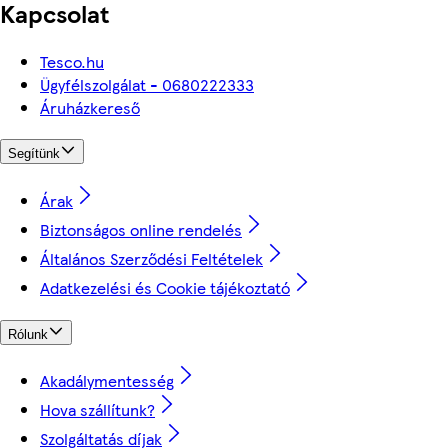
Kapcsolat
Tesco.hu
Ügyfélszolgálat - 0680222333
Áruházkereső
Segítünk
Árak
Biztonságos online rendelés
Általános Szerződési Feltételek
Adatkezelési és Cookie tájékoztató
Rólunk
Akadálymentesség
Hova szállítunk?
Szolgáltatás díjak