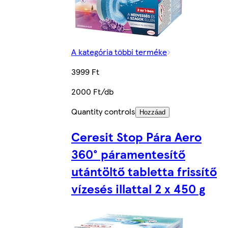
A kategória többi terméke
3999 Ft
2000 Ft/db
Quantity controls
Hozzáad
Ceresit Stop Pára Aero
360° páramentesítő
utántöltő tabletta frissítő
vízesés illattal 2 x 450 g