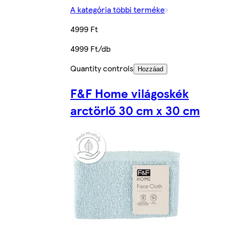
A kategória többi terméke
4999 Ft
4999 Ft/db
Quantity controls
Hozzáad
F&F Home világoskék
arctörlő 30 cm x 30 cm