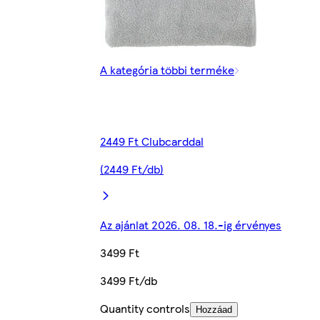
A kategória többi terméke
2449 Ft Clubcarddal
(2449 Ft/db)
Az ajánlat 2026. 08. 18.-ig érvényes
3499 Ft
3499 Ft/db
Quantity controls
Hozzáad