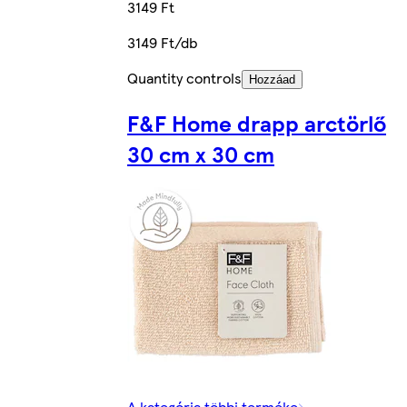
3149 Ft
3149 Ft/db
Quantity controls
Hozzáad
F&F Home drapp arctörlő
30 cm x 30 cm
A kategória többi terméke