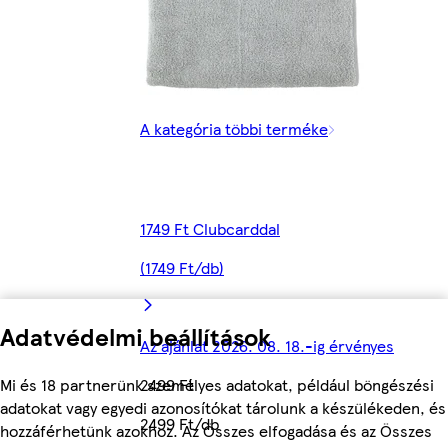
A kategória többi terméke
1749 Ft Clubcarddal
(1749 Ft/db)
Adatvédelmi beállítások
Az ajánlat 2026. 08. 18.-ig érvényes
Mi és 18 partnerünk személyes adatokat, például böngészési
2499 Ft
adatokat vagy egyedi azonosítókat tárolunk a készülékeden, és
2499 Ft/db
hozzáférhetünk azokhoz. Az Összes elfogadása és az Összes