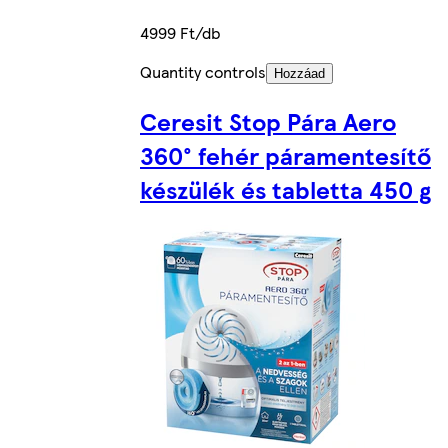
4999 Ft/db
Quantity controls
Hozzáad
Ceresit Stop Pára Aero
360° fehér páramentesítő
készülék és tabletta 450 g