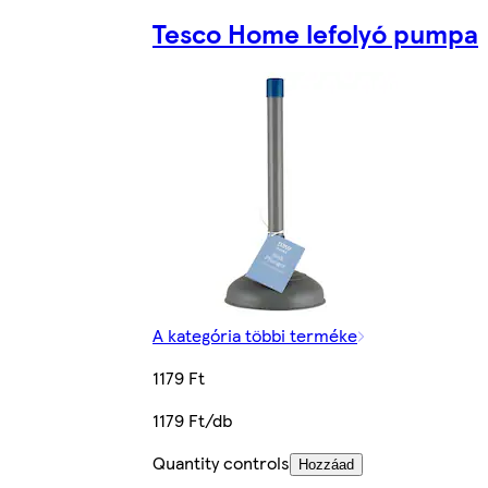
Tesco Home lefolyó pumpa
A kategória többi terméke
1179 Ft
1179 Ft/db
Quantity controls
Hozzáad