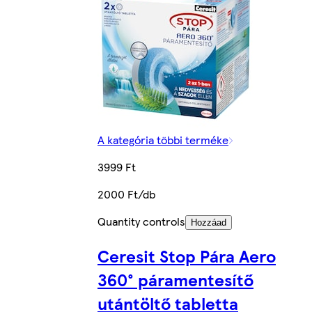
A kategória többi terméke
3999 Ft
2000 Ft/db
Quantity controls
Hozzáad
Ceresit Stop Pára Aero
360° páramentesítő
utántöltő tabletta