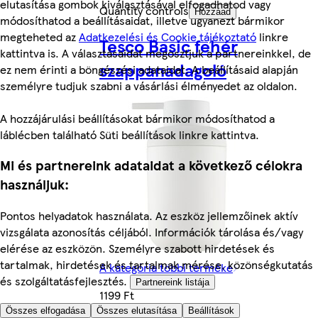
elutasítása gombok kiválasztásával elfogadhatod vagy
Quantity controls
Hozzáad
módosíthatod a beállításaidat, illetve ugyanezt bármikor
megteheted az
Adatkezelési és Cookie tájékoztató
linkre
Tesco Basic fehér
kattintva is. A választásaidat megosztjuk a partnereinkkel, de
szappanadagoló
ez nem érinti a böngészési adataidat. A beállításaid alapján
személyre tudjuk szabni a vásárlási élményedet az oldalon.
A hozzájárulási beállításokat bármikor módosíthatod a
láblécben található Süti beállítások linkre kattintva.
Mi és partnereink adataidat a következő célokra
használjuk:
Pontos helyadatok használata. Az eszköz jellemzőinek aktív
vizsgálata azonosítás céljából. Információk tárolása és/vagy
elérése az eszközön. Személyre szabott hirdetések és
tartalmak, hirdetések és tartalmak mérése, közönségkutatás
A kategória többi terméke
és szolgáltatásfejlesztés.
Partnereink listája
1199 Ft
Összes elfogadása
Összes elutasítása
Beállítások