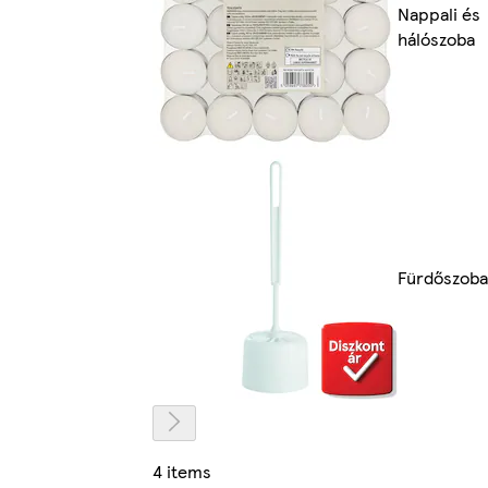
Nappali és
hálószoba
Fürdőszoba
4 items