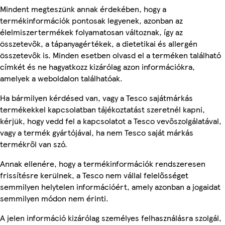
Mindent megteszünk annak érdekében, hogy a
termékinformációk pontosak legyenek, azonban az
élelmiszertermékek folyamatosan változnak, így az
összetevők, a tápanyagértékek, a dietetikai és allergén
összetevők is. Minden esetben olvasd el a terméken található
címkét és ne hagyatkozz kizárólag azon információkra,
amelyek a weboldalon találhatóak.
Ha bármilyen kérdésed van, vagy a Tesco sajátmárkás
termékekkel kapcsolatban tájékoztatást szeretnél kapni,
kérjük, hogy vedd fel a kapcsolatot a Tesco vevőszolgálatával,
vagy a termék gyártójával, ha nem Tesco saját márkás
termékről van szó.
Annak ellenére, hogy a termékinformációk rendszeresen
frissítésre kerülnek, a Tesco nem vállal felelősséget
semmilyen helytelen információért, amely azonban a jogaidat
semmilyen módon nem érinti.
A jelen információ kizárólag személyes felhasználásra szolgál,