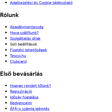
Adatkezelési és Cookie tájékoztató
Rólunk
Akadálymentesség
Hova szállítunk?
Szolgáltatás díjak
Süti beállítások
Fizetési lehetőségek
Tesco.hu
Clubcard
Első bevásárlás
Hogyan rendelj tőlünk?
Regisztráció
Idősáv foglalása
Kedvenceim
ÁFÁ-s számla igénylés