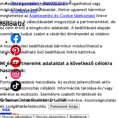
Ügyfélszolgálat - 0680222333
elutasítása gombok kiválasztásával elfogadhatod vagy
módosíthatod a beállításaidat, illetve ugyanezt bármikor
Áruházkereső
megteheted az
Adatkezelési és Cookie tájékoztató
linkre
kattintva is. A választásaidat megosztjuk a partnereinkkel, de
followUs
ez nem érinti a böngészési adataidat. A beállításaid alapján
személyre tudjuk szabni a vásárlási élményedet az oldalon.
A hozzájárulási beállításokat bármikor módosíthatod a
láblécben található Süti beállítások linkre kattintva.
Mi és partnereink adataidat a következő célokra
használjuk:
Pontos helyadatok használata. Az eszköz jellemzőinek aktív
vizsgálata azonosítás céljából. Információk tárolása és/vagy
elérése az eszközön. Személyre szabott hirdetések és
©
Tesco-Global Áruházak Zrt. 2026
tartalmak, hirdetések és tartalmak mérése, közönségkutatás
és szolgáltatásfejlesztés.
Partnereink listája
Összes elfogadása
Összes elutasítása
Beállítások