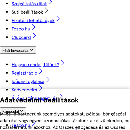
Szolgáltatás díjak
Süti beállítások
Fizetési lehetőségek
Tesco.hu
Clubcard
Első bevásárlás
Hogyan rendelj tőlünk?
Regisztráció
Idősáv foglalása
Kedvenceim
Adatvédelmi beállítások
ÁFÁ-s számla igénylés
Kapcsolat
Mi és 18 partnerünk személyes adatokat, például böngészési
adatokat vagy egyedi azonosítókat tárolunk a készülékeden, és
Tesco.hu
hozzáférhetünk azokhoz. Az Összes elfogadása és az Összes