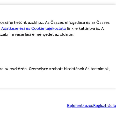
 hozzáférhetünk azokhoz. Az Összes elfogadása és az Összes
z
Adatkezelési és Cookie tájékoztató
linkre kattintva is. A
szabni a vásárlási élményedet az oldalon.
ése az eszközön. Személyre szabott hirdetések és tartalmak,
Bejelentkezés
Regisztráció