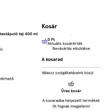
Kosár
estápoló tej 400 ml
0 Ft
Aktuális kosárérték
0 Ft
Aktuális kosárérték
Bevásárlás elküldése
és
A kosarad
Válassz szolgáltatásaink közül
elérhető
Üres kosár
A kosaradba helyezett termékek
itt fognak megjelenni