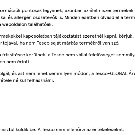
ormációk pontosak legyenek, azonban az élelmiszertermékek
tikai és allergén összetevők is. Minden esetben olvasd el a ter
a weboldalon találhatóak.
mékekkel kapcsolatban tájékoztatást szeretnél kapni, kérjük, 
ártójával, ha nem Tesco saját márkás termékről van szó.
frissítésre kerülnek, a Tesco nem vállal felelősséget semmily
on nem érinti.
szolgál, és azt nem lehet semmilyen módon, a Tesco-GLOBAL Ár
étele nélkül felhasználni.
esztül küldik be. A Tesco nem ellenőrzi az értékeléseket.