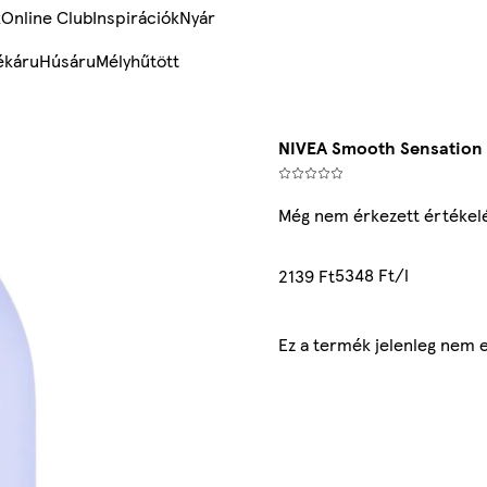
k
Online Club
Inspirációk
Nyár
ékáru
Húsáru
Mélyhűtött
NIVEA Smooth Sensation t
Még nem érkezett értékel
5348 Ft/l
2139 Ft
Ez a termék jelenleg nem 