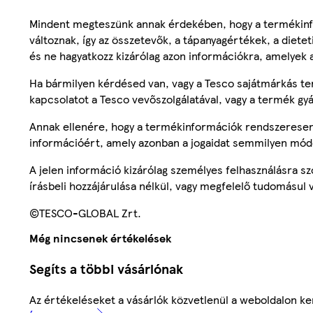
Mindent megteszünk annak érdekében, hogy a termékinf
változnak, így az összetevők, a tápanyagértékek, a diete
és ne hagyatkozz kizárólag azon információkra, amelyek 
Ha bármilyen kérdésed van, vagy a Tesco sajátmárkás ter
kapcsolatot a Tesco vevőszolgálatával, vagy a termék gy
Annak ellenére, hogy a termékinformációk rendszeresen 
információért, amely azonban a jogaidat semmilyen mód
A jelen információ kizárólag személyes felhasználásra 
írásbeli hozzájárulása nélkül, vagy megfelelő tudomásul v
©TESCO-GLOBAL Zrt.
Még nincsenek értékelések
Segíts a többi vásárlónak
Az értékeléseket a vásárlók közvetlenül a weboldalon ker