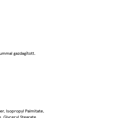
rummal gazdagított.
er, Isopropyl Palmitate,
, Glyceryl Stearate,