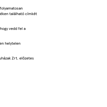
 folyamatosan
méken található címkét
hogy vedd fel a
en helytelen
uházak Zrt. előzetes