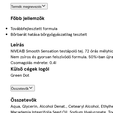
Termék megnevezés
Főbb jellemzők
Továbbfejlesztett formula
Bőrbarát hatása bőrgyógyászatilag tesztelt
Leírás
NIVEA® Smooth Sensation testápoló tej. 72 órás mélyhidra
Nem zsíros és gyorsan felszívódó formula. 50%-ban újra
Csomagolás mérete: 0.4l
Külső cégek logói
Green Dot
Összetevők
Összetevők
Aqua, Glycerin, Alcohol Denat., Cetearyl Alcohol, Ethylh
Macadamia Integrifolia Seed Oil, Sodium Hyaluronate, To