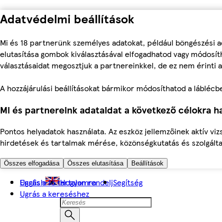
Adatvédelmi beállítások
Mi és 18 partnerünk személyes adatokat, például böngészési a
elutasítása gombok kiválasztásával elfogadhatod vagy módosíth
választásaidat megosztjuk a partnereinkkel, de ez nem érinti a
A hozzájárulási beállításokat bármikor módosíthatod a láblécben 
Mi és partnereink adataidat a következő célokra ha
Pontos helyadatok használata. Az eszköz jellemzőinek aktív viz
hirdetések és tartalmak mérése, közönségkutatás és szolgálta
Összes elfogadása
Összes elutasítása
Beállítások
Ugrás a fő tartalomra
English
Hogyan rendelj
Segítség
Ugrás a kereséshez