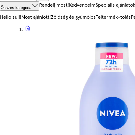
Rendelj most!
Kedvenceim
Speciális ajánlato
Összes kategória
Helló suli!
Most ajánlott!
Zöldség és gyümölcs
Tejtermék-tojás
P