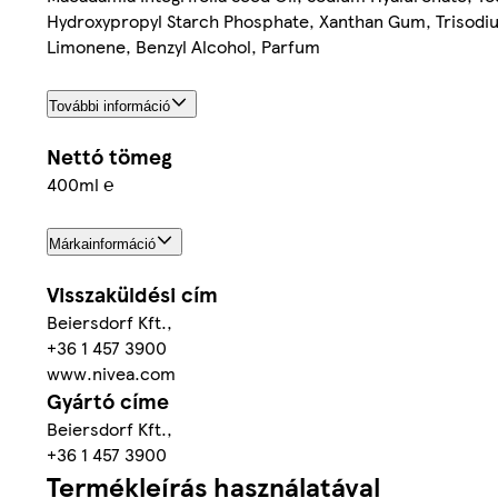
Hydroxypropyl Starch Phosphate, Xanthan Gum, Trisodium
Limonene, Benzyl Alcohol, Parfum
További információ
Nettó tömeg
400ml ℮
Márkainformáció
Visszaküldési cím
Beiersdorf Kft.,
+36 1 457 3900
www.nivea.com
Gyártó címe
Beiersdorf Kft.,
+36 1 457 3900
Termékleírás használatával