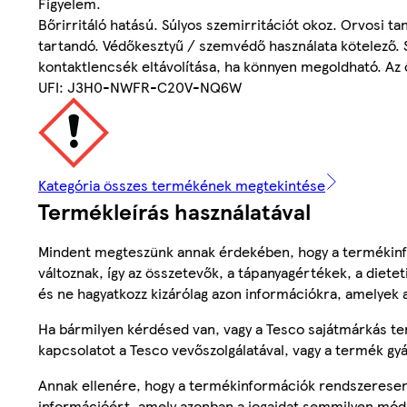
Figyelem.
Bőrirritáló hatású. Súlyos szemirritációt okoz. Orvosi 
tartandó. Védőkesztyű / szemvédő használata kötelező. 
kontaktlencsék eltávolítása, ha könnyen megoldható. Az öb
UFI: J3H0-NWFR-C20V-NQ6W
Kategória összes termékének megtekintése
Termékleírás használatával
Mindent megteszünk annak érdekében, hogy a termékinf
változnak, így az összetevők, a tápanyagértékek, a diete
és ne hagyatkozz kizárólag azon információkra, amelyek 
Ha bármilyen kérdésed van, vagy a Tesco sajátmárkás ter
kapcsolatot a Tesco vevőszolgálatával, vagy a termék gy
Annak ellenére, hogy a termékinformációk rendszeresen 
információért, amely azonban a jogaidat semmilyen mód