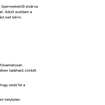
t. Gyermekektől elzárva
el. Adott esetben a
st kell kérni.
 folyamatosan
méken található címkét
hogy vedd fel a
en helytelen