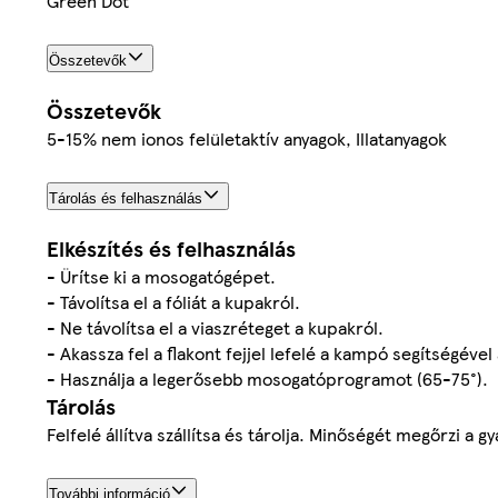
Green Dot
Összetevők
Összetevők
5-15% nem ionos felületaktív anyagok, Illatanyagok
Tárolás és felhasználás
Elkészítés és felhasználás
- Ürítse ki a mosogatógépet.
- Távolítsa el a fóliát a kupakról.
- Ne távolítsa el a viaszréteget a kupakról.
- Akassza fel a flakont fejjel lefelé a kampó segítségév
- Használja a legerősebb mosogatóprogramot (65-75°).
Tárolás
Felfelé állítva szállítsa és tárolja. Minőségét megőrzi a 
További információ