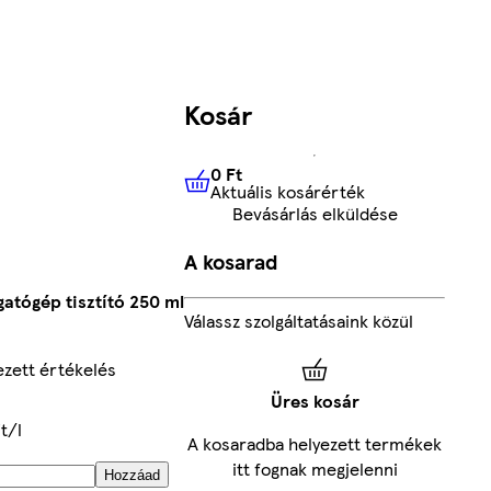
Kosár
0 Ft
Aktuális kosárérték
0 Ft
Aktuális kosárérték
Bevásárlás elküldése
A kosarad
tógép tisztító 250 ml
Válassz szolgáltatásaink közül
zett értékelés
Üres kosár
t/l
A kosaradba helyezett termékek
itt fognak megjelenni
Hozzáad