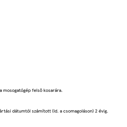
el a mosogatógép felső kosarára.
gyártási dátumtól számított (ld. a csomagoláson) 2 évig.