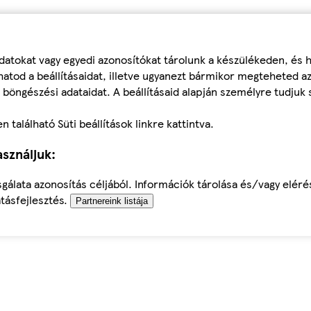
datokat vagy egyedi azonosítókat tárolunk a készülékeden, és
atod a beállításaidat, illetve ugyanezt bármikor megteheted a
 böngészési adataidat. A beállításaid alapján személyre tudjuk 
található Süti beállítások linkre kattintva.
sználjuk:
sgálata azonosítás céljából. Információk tárolása és/vagy elér
tásfejlesztés.
Partnereink listája