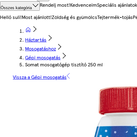
Rendelj most!
Kedvenceim
Speciális ajánlato
Összes kategória
Helló suli!
Most ajánlott!
Zöldség és gyümölcs
Tejtermék-tojás
P
Háztartás
Mosogatáshoz
Gépi mosogatás
Somat mosogatógép tisztító 250 ml
Vissza a Gépi mosogatás