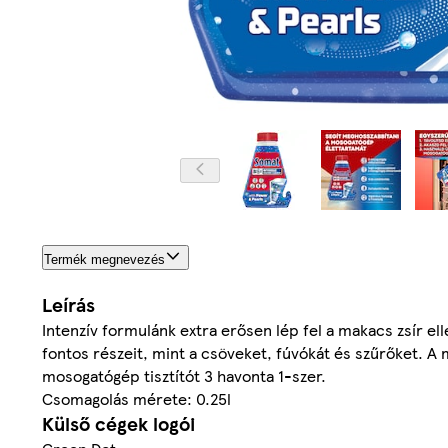
Termék megnevezés
Leírás
Intenzív formulánk extra erősen lép fel a makacs zsír e
fontos részeit, mint a csöveket, fúvókát és szűrőket. 
mosogatógép tisztítót 3 havonta 1-szer.
Csomagolás mérete: 0.25l
Külső cégek logói