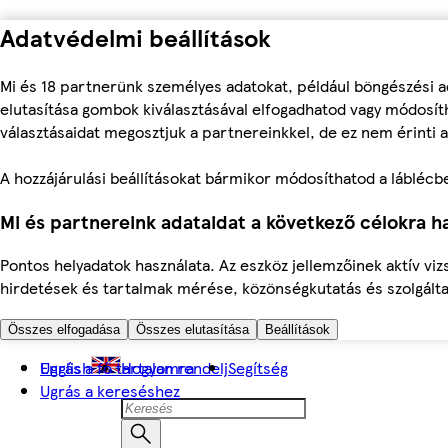
Adatvédelmi beállítások
Mi és 18 partnerünk személyes adatokat, például böngészési a
elutasítása gombok kiválasztásával elfogadhatod vagy módosíth
választásaidat megosztjuk a partnereinkkel, de ez nem érinti a
A hozzájárulási beállításokat bármikor módosíthatod a láblécben 
Mi és partnereink adataidat a következő célokra ha
Pontos helyadatok használata. Az eszköz jellemzőinek aktív viz
hirdetések és tartalmak mérése, közönségkutatás és szolgálta
Összes elfogadása
Összes elutasítása
Beállítások
Ugrás a fő tartalomra
English
Hogyan rendelj
Segítség
Ugrás a kereséshez