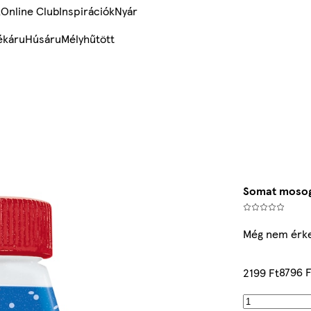
k
Online Club
Inspirációk
Nyár
ékáru
Húsáru
Mélyhűtött
Somat mosoga
Még nem érke
8796 F
2199 Ft