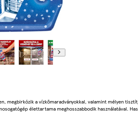
llen, megbirkózik a vízkőmaradványokkal, valamint mélyen tiszt
A mosogatógép élettartama meghosszabbodik használatával. Has