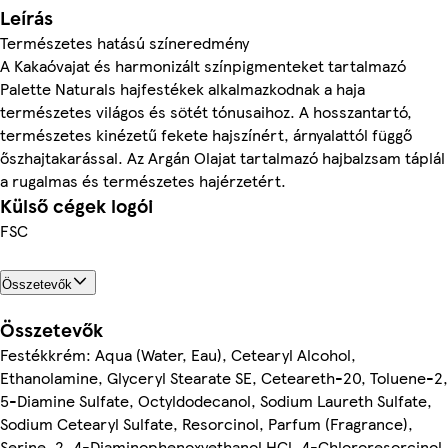
Leírás
Természetes hatású színeredmény
A Kakaóvajat és harmonizált színpigmenteket tartalmazó
Palette Naturals hajfestékek alkalmazkodnak a haja
természetes világos és sötét tónusaihoz. A hosszantartó,
természetes kinézetű fekete hajszínért, árnyalattól függő
őszhajtakarással. Az Argán Olajat tartalmazó hajbalzsam táplál
a rugalmas és természetes hajérzetért.
Külső cégek logói
FSC
Összetevők
Összetevők
Festékkrém: Aqua (Water, Eau), Cetearyl Alcohol,
Ethanolamine, Glyceryl Stearate SE, Ceteareth-20, Toluene-2,
5-Diamine Sulfate, Octyldodecanol, Sodium Laureth Sulfate,
Sodium Cetearyl Sulfate, Resorcinol, Parfum (Fragrance),
Serine, 2, 4-Diaminophenoxyethanol HCl, 4-Chlororesorcinol,