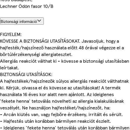
Lechner Ödön fasor 10/B
Biztonsági információ
FIGYELEM:
KÖVESSE A BIZTONSÁGI UTASÍTÁSOKAT. Javasoljuk, hogy a
hajfesték/hajszínező használata előtt 48 órával végezze el a
bőrtúlérzékenységi allergiatesztet.
Allergiás reakciót válthat ki - kövesse a biztonsági utasításban
leírtakat.
BIZTONSÁGI UTASÍTÁSOK:
A hajfestékek/hajszínezők súlyos allergiás reakciót válthatnak
ki. Kérjük, olvassa el és kövesse az utasításokat! A termék
használata 16 éves kor alatt nem ajánlott. Az ideiglenes
'fekete henna' tetoválás növelheti az allergia kialakulásának
veszélyét. Ne használjon hajfestéket/hajszínezőt, ha:
- Arcán kiütés van, vagy fejbőre érzékeny, irritált és sérült.
- Hajfestés után korábban bármilyen reakciót észlelt.
- Ideiglenes 'fekete henna' tetoválás után korábban bármilyen