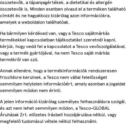
összetevők, a tápanyagértékek, a dietetikai és allergén
összetevők is. Minden esetben olvasd el a terméken található
címkét és ne hagyatkozz kizárólag azon információkra,
amelyek a weboldalon találhatóak.
Ha bármilyen kérdésed van, vagy a Tesco sajátmárkás
termékekkel kapcsolatban tájékoztatást szeretnél kapni,
kérjük, hogy vedd fel a kapcsolatot a Tesco vevőszolgálatával,
vagy a termék gyártójával, ha nem Tesco saját márkás
termékről van szó.
Annak ellenére, hogy a termékinformációk rendszeresen
frissítésre kerülnek, a Tesco nem vállal felelősséget
semmilyen helytelen információért, amely azonban a jogaidat
semmilyen módon nem érinti.
A jelen információ kizárólag személyes felhasználásra szolgál,
és azt nem lehet semmilyen módon, a Tesco-GLOBAL
Áruházak Zrt. előzetes írásbeli hozzájárulása nélkül, vagy
megfelelő tudomásul vétele nélkül felhasználni.