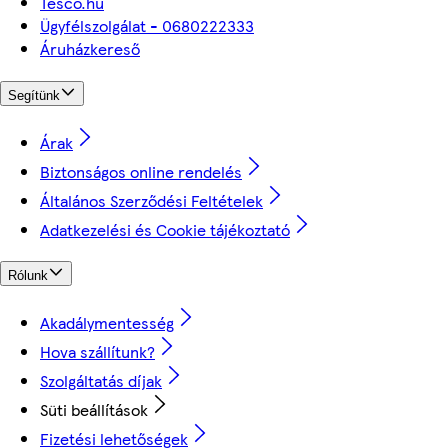
Tesco.hu
Ügyfélszolgálat - 0680222333
Áruházkereső
Segítünk
Árak
Biztonságos online rendelés
Általános Szerződési Feltételek
Adatkezelési és Cookie tájékoztató
Rólunk
Akadálymentesség
Hova szállítunk?
Szolgáltatás díjak
Süti beállítások
Fizetési lehetőségek