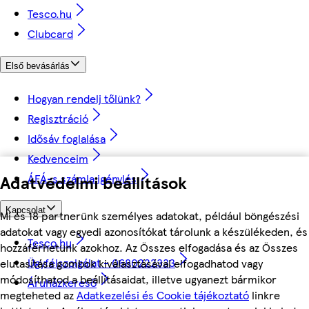
Tesco.hu
Clubcard
Első bevásárlás
Hogyan rendelj tőlünk?
Regisztráció
Idősáv foglalása
Kedvenceim
ÁFÁ-s számla igénylés
Adatvédelmi beállítások
Kapcsolat
Mi és 18 partnerünk személyes adatokat, például böngészési
adatokat vagy egyedi azonosítókat tárolunk a készülékeden, és
Tesco.hu
hozzáférhetünk azokhoz. Az Összes elfogadása és az Összes
Ügyfélszolgálat - 0680222333
elutasítása gombok kiválasztásával elfogadhatod vagy
módosíthatod a beállításaidat, illetve ugyanezt bármikor
Áruházkereső
megteheted az
Adatkezelési és Cookie tájékoztató
linkre