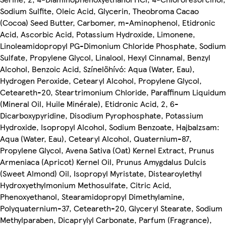
Sodium Sulfite, Oleic Acid, Glycerin, Theobroma Cacao
(Cocoa) Seed Butter, Carbomer, m-Aminophenol, Etidronic
Acid, Ascorbic Acid, Potassium Hydroxide, Limonene,
Linoleamidopropyl PG-Dimonium Chloride Phosphate, Sodium
Sulfate, Propylene Glycol, Linalool, Hexyl Cinnamal, Benzyl
Alcohol, Benzoic Acid, Színelőhívó: Aqua (Water, Eau),
Hydrogen Peroxide, Cetearyl Alcohol, Propylene Glycol,
Ceteareth-20, Steartrimonium Chloride, Paraffinum Liquidum
(Mineral Oil, Huile Minérale), Etidronic Acid, 2, 6-
Dicarboxypyridine, Disodium Pyrophosphate, Potassium
Hydroxide, Isopropyl Alcohol, Sodium Benzoate, Hajbalzsam:
Aqua (Water, Eau), Cetearyl Alcohol, Quaternium-87,
Propylene Glycol, Avena Sativa (Oat) Kernel Extract, Prunus
Armeniaca (Apricot) Kernel Oil, Prunus Amygdalus Dulcis
(Sweet Almond) Oil, Isopropyl Myristate, Distearoylethyl
Hydroxyethylmonium Methosulfate, Citric Acid,
Phenoxyethanol, Stearamidopropyl Dimethylamine,
Polyquaternium-37, Ceteareth-20, Glyceryl Stearate, Sodium
Methylparaben, Dicaprylyl Carbonate, Parfum (Fragrance),