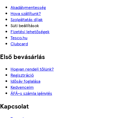
Akadálymentesség
Hova szállítunk?
Szolgáltatás díjak
Süti beállítások
Fizetési lehetőségek
Tesco.hu
Clubcard
Első bevásárlás
Hogyan rendelj tőlünk?
Regisztráció
Idősáv foglalása
Kedvenceim
ÁFÁ-s számla igénylés
Kapcsolat