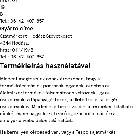
19
B
Tel.: 06-42-407-857
Gyártó címe
Szatmárkert-Hodász Szövetkezet
4344 Hodász,
hrsz: 0111/19/B
Tel.: 06-42-407-857
Termékleírás használatával
Mindent megteszünk annak érdekében, hogy a
termékinformációk pontosak legyenek, azonban az
élelmiszertermékek folyamatosan változnak, így az
összetevők, a tápanyagértékek, a dietetikai és allergén
összetevők is. Minden esetben olvasd el a terméken található
címkét és ne hagyatkozz kizárólag azon információkra,
amelyek a weboldalon találhatóak.
Ha bármilyen kérdésed van, vagy a Tesco sajátmárkás