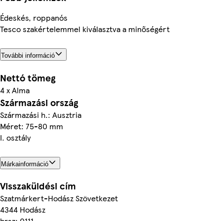
Édeskés, roppanós
Tesco szakértelemmel kiválasztva a minőségért
További információ
Nettó tömeg
4 x Alma
Származási ország
Származási h.: Ausztria
Méret: 75-80 mm
I. osztály
Márkainformáció
Visszaküldési cím
Szatmárkert-Hodász Szövetkezet
4344 Hodász
hrsz: 0111