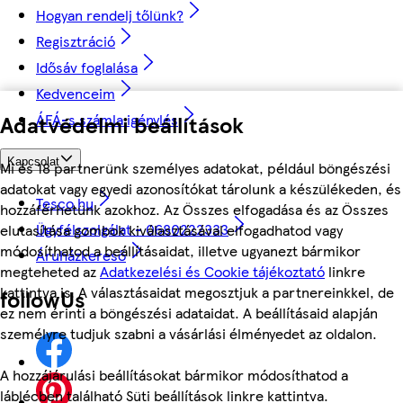
Hogyan rendelj tőlünk?
Regisztráció
Idősáv foglalása
Kedvenceim
Adatvédelmi beállítások
ÁFÁ-s számla igénylés
Kapcsolat
Mi és 18 partnerünk személyes adatokat, például böngészési
adatokat vagy egyedi azonosítókat tárolunk a készülékeden, és
Tesco.hu
hozzáférhetünk azokhoz. Az Összes elfogadása és az Összes
Ügyfélszolgálat - 0680222333
elutasítása gombok kiválasztásával elfogadhatod vagy
módosíthatod a beállításaidat, illetve ugyanezt bármikor
Áruházkereső
megteheted az
Adatkezelési és Cookie tájékoztató
linkre
kattintva is. A választásaidat megosztjuk a partnereinkkel, de
followUs
ez nem érinti a böngészési adataidat. A beállításaid alapján
személyre tudjuk szabni a vásárlási élményedet az oldalon.
A hozzájárulási beállításokat bármikor módosíthatod a
láblécben található Süti beállítások linkre kattintva.