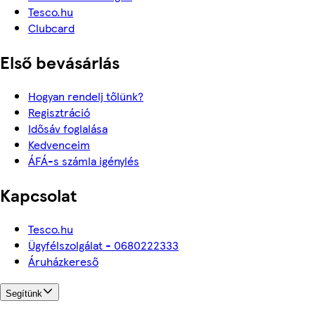
Tesco.hu
Clubcard
Első bevásárlás
Hogyan rendelj tőlünk?
Regisztráció
Idősáv foglalása
Kedvenceim
ÁFÁ-s számla igénylés
Kapcsolat
Tesco.hu
Ügyfélszolgálat - 0680222333
Áruházkereső
Segítünk