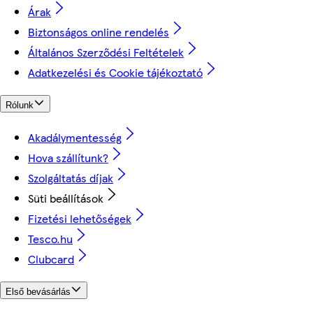
Árak
Biztonságos online rendelés
Általános Szerződési Feltételek
Adatkezelési és Cookie tájékoztató
Rólunk
Akadálymentesség
Hova szállítunk?
Szolgáltatás díjak
Süti beállítások
Fizetési lehetőségek
Tesco.hu
Clubcard
Első bevásárlás