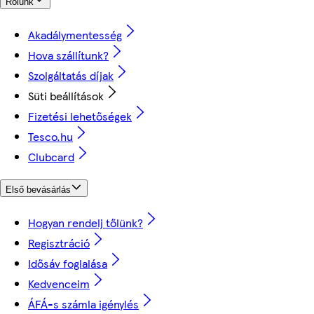
Rólunk
Akadálymentesség
Hova szállítunk?
Szolgáltatás díjak
Süti beállítások
Fizetési lehetőségek
Tesco.hu
Clubcard
Első bevásárlás
Hogyan rendelj tőlünk?
Regisztráció
Idősáv foglalása
Kedvenceim
ÁFÁ-s számla igénylés