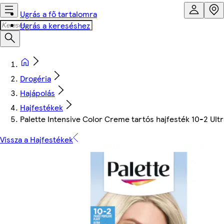
Ugrás a fő tartalomra
Ugrás a kereséshez
Drogéria
Hajápolás
Hajfestékek
Palette Intensive Color Creme tartós hajfesték 10-2 Ul
Vissza a Hajfestékek