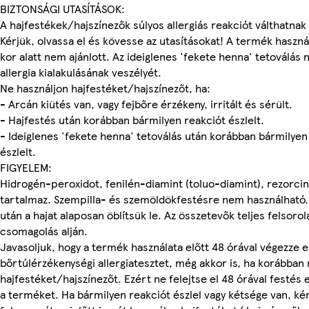
BIZTONSÁGI UTASÍTÁSOK:
A hajfestékek/hajszínezők súlyos allergiás reakciót válthatnak 
Kérjük, olvassa el és kövesse az utasításokat! A termék haszná
kor alatt nem ajánlott. Az ideiglenes 'fekete henna' tetoválás 
allergia kialakulásának veszélyét.
Ne használjon hajfestéket/hajszínezőt, ha:
- Arcán kiütés van, vagy fejbőre érzékeny, irritált és sérült.
- Hajfestés után korábban bármilyen reakciót észlelt.
- Ideiglenes 'fekete henna' tetoválás után korábban bármilyen
észlelt.
FIGYELEM:
Hidrogén-peroxidot, fenilén-diamint (toluo-diamint), rezorci
tartalmaz. Szempilla- és szemöldökfestésre nem használható.
után a hajat alaposan öblítsük le. Az összetevők teljes felsorol
csomagolás alján.
Javasoljuk, hogy a termék használata előtt 48 órával végezze e
bőrtúlérzékenységi allergiatesztet, még akkor is, ha korábban
hajfestéket/hajszínezőt. Ezért ne felejtse el 48 órával festés
a terméket. Ha bármilyen reakciót észlel vagy kétsége van, ké