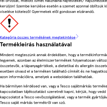
fel orvosát, mielőtt ismét használna hajfestéket/ hajszínezők
kerüljön! Szembe kerülése esetén a szemet azonnal öblítsük k
viselése kötelező! Gyermekek elől gondosan elzárandó.
Kategória összes termékének megtekintése
Termékleírás használatával
Mindent megteszünk annak érdekében, hogy a termékinformá
legyenek, azonban az élelmiszertermékek folyamatosan változn
összetevők, a tápanyagértékek, a dietetikai és allergén összet
esetben olvasd el a terméken található címkét és ne hagyatkoz
azon információkra, amelyek a weboldalon találhatóak.
Ha bármilyen kérdésed van, vagy a Tesco sajátmárkás termék
kapcsolatban tájékoztatást szeretnél kapni, kérjük, hogy vedd 
kapcsolatot a Tesco vevőszolgálatával, vagy a termék gyártójá
Tesco saját márkás termékről van szó.