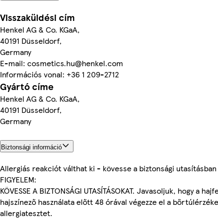
Visszaküldési cím
Henkel AG & Co. KGaA,
40191 Düsseldorf,
Germany
E-mail: cosmetics.hu@henkel.com
Információs vonal: +36 1 209-2712
Gyártó címe
Henkel AG & Co. KGaA,
40191 Düsseldorf,
Germany
Biztonsági információ
Allergiás reakciót válthat ki - kövesse a biztonsági utasításban 
FIGYELEM:
KÖVESSE A BIZTONSÁGI UTASÍTÁSOKAT. Javasoljuk, hogy a hajf
hajszínező használata előtt 48 órával végezze el a bőrtúlérzék
allergiatesztet.