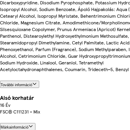
Dicarboxypyridine, Disodium Pyrophosphate, Potassium Hydro
Isopropyl Alcohol, Sodium Benzoate, Ápoló Hajpakolás: Aqua (
Cetearyl Alcohol, Isopropyl Myristate, Behentrimonium Chlo
Chloride, Magnesium Citrate, Amodimethicone/Morpholinome
Silsesquioxane Copolymer, Prunus Armeniaca (Apricot) Kernel
Panthenol, Distearoylethyl Hydroxyethylmonium Methosulfate,
Stearamidopropyl Dimethylamine, Cetyl Palmitate, Lactic Acid
Phenoxyethanol, Parfum (Fragrance), Sodium Methylparaben, 
Alcohol, Cetrimonium Chloride, Guar Hydroxypropyltrimonium
Sodium Hydroxide, Linalool, Geraniol, Tetramethyl
Acetyloctahydronaphthalenes, Coumarin, Trideceth-5, Benzyl
További információ
Alsó korhatár
16 Év
FSC® C111231 - Mix
Márkainformáció