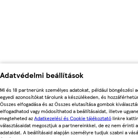
Adatvédelmi beállítások
Mi és 18 partnerünk személyes adatokat, például böngészési a
egyedi azonosítókat tárolunk a készülékeden, és hozzáférhetü
Összes elfogadása és az Összes elutasítása gombok kiválasztá
elfogadhatod vagy módosíthatod a beállításaidat, illetve ugyan
megteheted az
Adatkezelési és Cookie tájékoztató
linkre kattin
választásaidat megosztjuk a partnereinkkel, de ez nem érinti 
adataidat. A beállításaid alapján személyre tudjuk szabni a vásá