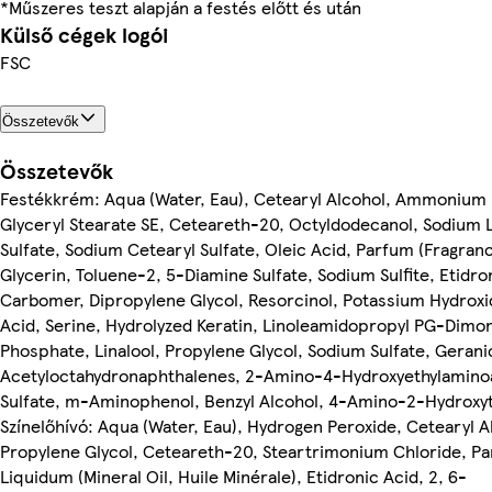
*Műszeres teszt alapján a festés előtt és után
Külső cégek logói
FSC
Összetevők
Összetevők
Festékkrém: Aqua (Water, Eau), Cetearyl Alcohol, Ammonium 
Glyceryl Stearate SE, Ceteareth-20, Octyldodecanol, Sodium 
Sulfate, Sodium Cetearyl Sulfate, Oleic Acid, Parfum (Fragrance
Glycerin, Toluene-2, 5-Diamine Sulfate, Sodium Sulfite, Etidro
Carbomer, Dipropylene Glycol, Resorcinol, Potassium Hydroxi
Acid, Serine, Hydrolyzed Keratin, Linoleamidopropyl PG-Dimo
Phosphate, Linalool, Propylene Glycol, Sodium Sulfate, Gerani
Acetyloctahydronaphthalenes, 2-Amino-4-Hydroxyethylamino
Sulfate, m-Aminophenol, Benzyl Alcohol, 4-Amino-2-Hydroxy
Színelőhívó: Aqua (Water, Eau), Hydrogen Peroxide, Cetearyl A
Propylene Glycol, Ceteareth-20, Steartrimonium Chloride, Pa
Liquidum (Mineral Oil, Huile Minérale), Etidronic Acid, 2, 6-