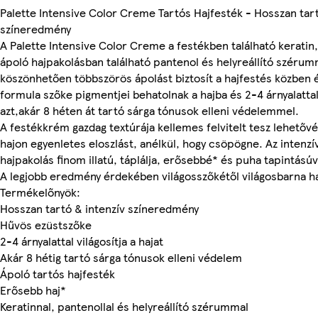
Palette Intensive Color Creme Tartós Hajfesték - Hosszan tart
színeredmény
A Palette Intensive Color Creme a festékben található keratin,
ápoló hajpakolásban található pantenol és helyreállító szérum
köszönhetően többszörös ápolást biztosít a hajfestés közben é
formula szőke pigmentjei behatolnak a hajba és 2-4 árnyalattal 
azt,akár 8 héten át tartó sárga tónusok elleni védelemmel.
A festékkrém gazdag textúrája kellemes felvitelt tesz lehetővé 
hajon egyenletes eloszlást, anélkül, hogy csöpögne. Az intenzí
hajpakolás finom illatú, táplálja, erősebbé* és puha tapintásúvá
A legjobb eredmény érdekében világosszőkétől világosbarna ha
Termékelőnyök:
Hosszan tartó & intenzív színeredmény
Hűvös ezüstszőke
2-4 árnyalattal világosítja a hajat
Akár 8 hétig tartó sárga tónusok elleni védelem
Ápoló tartós hajfesték
Erősebb haj*
Keratinnal, pantenollal és helyreállító szérummal