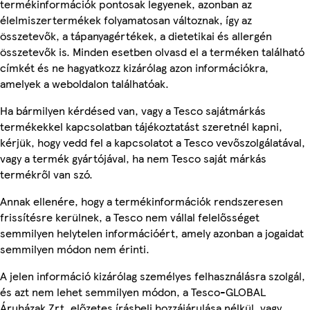
termékinformációk pontosak legyenek, azonban az
élelmiszertermékek folyamatosan változnak, így az
összetevők, a tápanyagértékek, a dietetikai és allergén
összetevők is. Minden esetben olvasd el a terméken található
címkét és ne hagyatkozz kizárólag azon információkra,
amelyek a weboldalon találhatóak.
Ha bármilyen kérdésed van, vagy a Tesco sajátmárkás
termékekkel kapcsolatban tájékoztatást szeretnél kapni,
kérjük, hogy vedd fel a kapcsolatot a Tesco vevőszolgálatával,
vagy a termék gyártójával, ha nem Tesco saját márkás
termékről van szó.
Annak ellenére, hogy a termékinformációk rendszeresen
frissítésre kerülnek, a Tesco nem vállal felelősséget
semmilyen helytelen információért, amely azonban a jogaidat
semmilyen módon nem érinti.
A jelen információ kizárólag személyes felhasználásra szolgál,
és azt nem lehet semmilyen módon, a Tesco-GLOBAL
Áruházak Zrt. előzetes írásbeli hozzájárulása nélkül, vagy