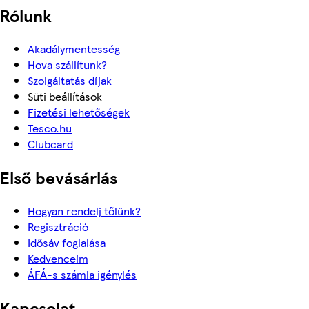
Rólunk
Akadálymentesség
Hova szállítunk?
Szolgáltatás díjak
Süti beállítások
Fizetési lehetőségek
Tesco.hu
Clubcard
Első bevásárlás
Hogyan rendelj tőlünk?
Regisztráció
Idősáv foglalása
Kedvenceim
ÁFÁ-s számla igénylés
Kapcsolat