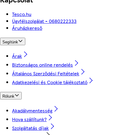
Tesco.hu
Ügyfélszolgálat - 0680222333
Áruházkereső
Segítünk
Árak
Biztonságos online rendelés
Általános Szerződési Feltételek
Adatkezelési és Cookie tájékoztató
Rólunk
Akadálymentesség
Hova szállítunk?
Szolgáltatás díjak