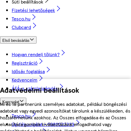
Süti beállítások
Fizetési lehetőségek
Tesco.hu
Clubcard
Első bevásárlás
Hogyan rendelj tőlünk?
Regisztráció
Idősáv foglalása
Kedvenceim
Adatvédelmi beállítások
ÁFÁ-s számla igénylés
Kapcsolat
Mi és 18 partnerünk személyes adatokat, például böngészési
adatokat vagy egyedi azonosítókat tárolunk a készülékeden, és
Tesco.hu
hozzáférhetünk azokhoz. Az Összes elfogadása és az Összes
elutasítása gombok kiválasztásával elfogadhatod vagy
Ügyfélszolgálat - 0680222333
módosíthatod a beállításaidat, illetve ugyanezt bármikor