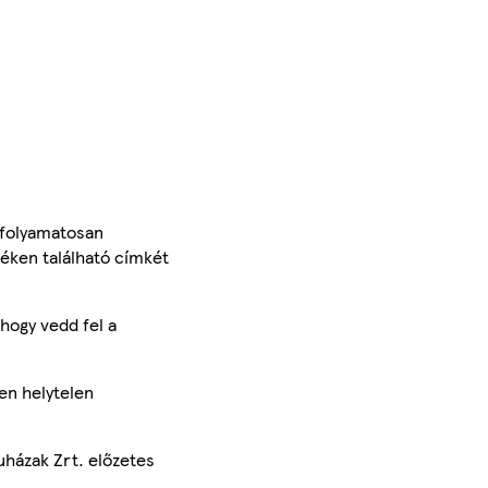
 folyamatosan
méken található címkét
hogy vedd fel a
en helytelen
uházak Zrt. előzetes