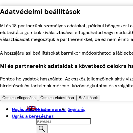
Adatvédelmi beállítások
Mi és 18 partnerünk személyes adatokat, például böngészési a
elutasítása gombok kiválasztásával elfogadhatod vagy módosíth
választásaidat megosztjuk a partnereinkkel, de ez nem érinti a
A hozzájárulási beállításokat bármikor módosíthatod a láblécben 
Mi és partnereink adataidat a következő célokra ha
Pontos helyadatok használata. Az eszköz jellemzőinek aktív viz
hirdetések és tartalmak mérése, közönségkutatás és szolgálta
Összes elfogadása
Összes elutasítása
Beállítások
Ugrás a fő tartalomra
English
Hogyan rendelj
Segítség
Ugrás a kereséshez