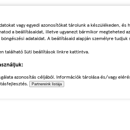
datokat vagy egyedi azonosítókat tárolunk a készülékeden, és
atod a beállításaidat, illetve ugyanezt bármikor megteheted a
 böngészési adataidat. A beállításaid alapján személyre tudjuk 
található Süti beállítások linkre kattintva.
sználjuk:
sgálata azonosítás céljából. Információk tárolása és/vagy elér
tásfejlesztés.
Partnereink listája