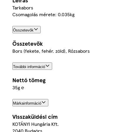
Leírás
Tarkabors
Csomagolás mérete: 0.035kg
Összetevők
Összetevők
Bors (fekete, fehér. zöld), Rózsabors
További információ
Nettó tömeg
35g ℮
Márkainformáció
Visszaküldési cím
KOTÁNYI Hungária Kft.
2040 Budaörs