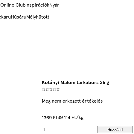
k
Online Club
Inspirációk
Nyár
ékáru
Húsáru
Mélyhűtött
Kotányi Malom tarkabors 35 g
Még nem érkezett értékelés
39 114 Ft/kg
1369 Ft
Hozzáad