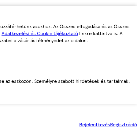
 hozzáférhetünk azokhoz. Az Összes elfogadása és az Összes
z
Adatkezelési és Cookie tájékoztató
linkre kattintva is. A
szabni a vásárlási élményedet az oldalon.
ése az eszközön. Személyre szabott hirdetések és tartalmak,
Bejelentkezés
Regisztráció