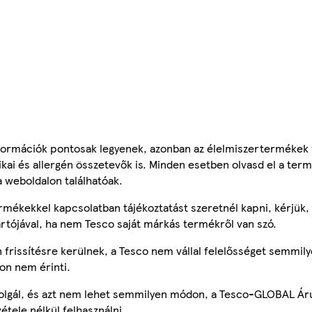
ormációk pontosak legyenek, azonban az élelmiszertermékek
tikai és allergén összetevők is. Minden esetben olvasd el a ter
a weboldalon találhatóak.
mékekkel kapcsolatban tájékoztatást szeretnél kapni, kérjük, 
ártójával, ha nem Tesco saját márkás termékről van szó.
frissítésre kerülnek, a Tesco nem vállal felelősséget semmily
on nem érinti.
szolgál, és azt nem lehet semmilyen módon, a Tesco-GLOBAL Ár
étele nélkül felhasználni.