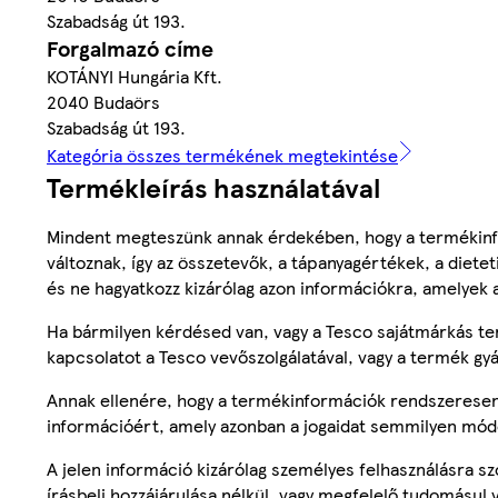
Szabadság út 193.
Forgalmazó címe
KOTÁNYI Hungária Kft.
2040 Budaörs
Szabadság út 193.
Kategória összes termékének megtekintése
Termékleírás használatával
Mindent megteszünk annak érdekében, hogy a termékinf
változnak, így az összetevők, a tápanyagértékek, a diete
és ne hagyatkozz kizárólag azon információkra, amelyek 
Ha bármilyen kérdésed van, vagy a Tesco sajátmárkás ter
kapcsolatot a Tesco vevőszolgálatával, vagy a termék gy
Annak ellenére, hogy a termékinformációk rendszeresen 
információért, amely azonban a jogaidat semmilyen mód
A jelen információ kizárólag személyes felhasználásra 
írásbeli hozzájárulása nélkül, vagy megfelelő tudomásul v