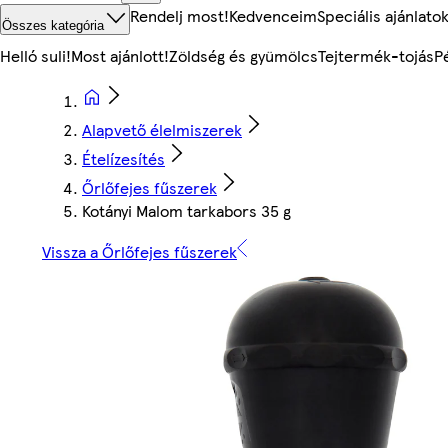
Rendelj most!
Kedvenceim
Speciális ajánlato
Összes kategória
Helló suli!
Most ajánlott!
Zöldség és gyümölcs
Tejtermék-tojás
P
Alapvető élelmiszerek
Ételízesítés
Őrlőfejes fűszerek
Kotányi Malom tarkabors 35 g
Vissza a Őrlőfejes fűszerek