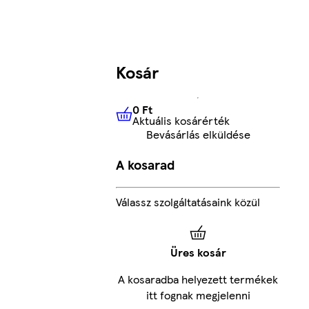
Kosár
0 Ft
Aktuális kosárérték
0 Ft
Aktuális kosárérték
Bevásárlás elküldése
A kosarad
Válassz szolgáltatásaink közül
Üres kosár
A kosaradba helyezett termékek
itt fognak megjelenni