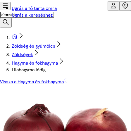
Ugrás a fő tartalomra
Ugrás a kereséshez
Zöldség és gyümölcs
Zöldségek
Hagyma és fokhagyma
Lilahagyma lédig
Vissza a Hagyma és fokhagyma