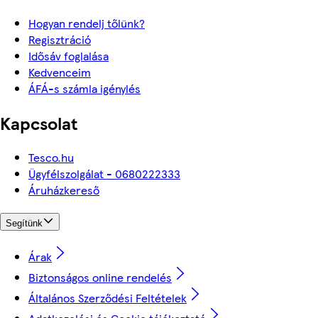
Hogyan rendelj tőlünk?
Regisztráció
Idősáv foglalása
Kedvenceim
ÁFÁ-s számla igénylés
Kapcsolat
Tesco.hu
Ügyfélszolgálat - 0680222333
Áruházkereső
Segítünk
Árak
Biztonságos online rendelés
Általános Szerződési Feltételek