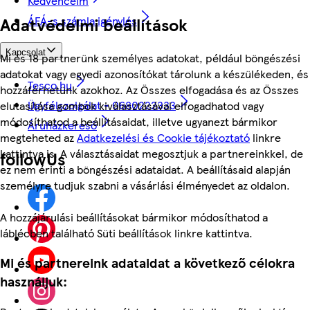
Kedvenceim
ÁFÁ-s számla igénylés
Adatvédelmi beállítások
Kapcsolat
Mi és 18 partnerünk személyes adatokat, például böngészési
adatokat vagy egyedi azonosítókat tárolunk a készülékeden, és
Tesco.hu
hozzáférhetünk azokhoz. Az Összes elfogadása és az Összes
Ügyfélszolgálat - 0680222333
elutasítása gombok kiválasztásával elfogadhatod vagy
módosíthatod a beállításaidat, illetve ugyanezt bármikor
Áruházkereső
megteheted az
Adatkezelési és Cookie tájékoztató
linkre
kattintva is. A választásaidat megosztjuk a partnereinkkel, de
followUs
ez nem érinti a böngészési adataidat. A beállításaid alapján
személyre tudjuk szabni a vásárlási élményedet az oldalon.
A hozzájárulási beállításokat bármikor módosíthatod a
láblécben található Süti beállítások linkre kattintva.
Mi és partnereink adataidat a következő célokra
használjuk: