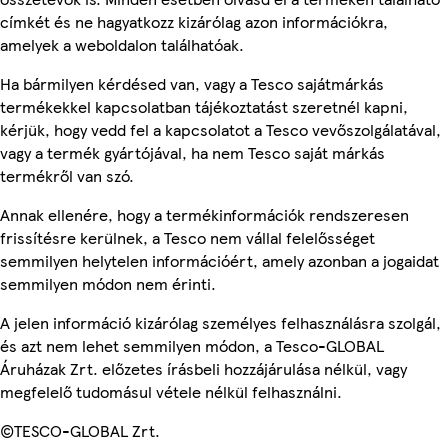
címkét és ne hagyatkozz kizárólag azon információkra,
amelyek a weboldalon találhatóak.
Ha bármilyen kérdésed van, vagy a Tesco sajátmárkás
termékekkel kapcsolatban tájékoztatást szeretnél kapni,
kérjük, hogy vedd fel a kapcsolatot a Tesco vevőszolgálatával,
vagy a termék gyártójával, ha nem Tesco saját márkás
termékről van szó.
Annak ellenére, hogy a termékinformációk rendszeresen
frissítésre kerülnek, a Tesco nem vállal felelősséget
semmilyen helytelen információért, amely azonban a jogaidat
semmilyen módon nem érinti.
A jelen információ kizárólag személyes felhasználásra szolgál,
és azt nem lehet semmilyen módon, a Tesco-GLOBAL
Áruházak Zrt. előzetes írásbeli hozzájárulása nélkül, vagy
megfelelő tudomásul vétele nélkül felhasználni.
©TESCO-GLOBAL Zrt.