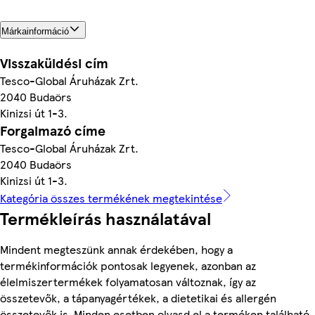
Márkainformáció
Visszaküldési cím
Tesco-Global Áruházak Zrt.
2040 Budaörs
Kinizsi út 1-3.
Forgalmazó címe
Tesco-Global Áruházak Zrt.
2040 Budaörs
Kinizsi út 1-3.
Kategória összes termékének megtekintése
Termékleírás használatával
Mindent megteszünk annak érdekében, hogy a
termékinformációk pontosak legyenek, azonban az
élelmiszertermékek folyamatosan változnak, így az
összetevők, a tápanyagértékek, a dietetikai és allergén
összetevők is. Minden esetben olvasd el a terméken található