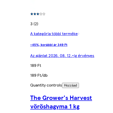
3 (2)
A kategória többi terméke
-45%, korábbi ár 349 Ft
Az ajánlat 2026. 08. 12.-ig érvényes
189 Ft
189 Ft/db
Quantity controls
Hozzáad
The Grower's Harvest
vöröshagyma 1 kg