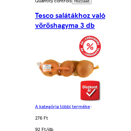
Quantity controls
Hozzáad
Tesco salátákhoz való
vöröshagyma 3 db
A kategória többi terméke
276 Ft
92 Ft/db