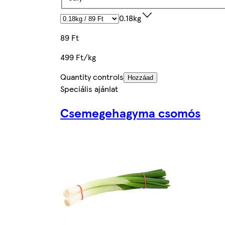
0.18kg
89 Ft
499 Ft/kg
Quantity controls
Hozzáad
Speciális ajánlat
Csemegehagyma csomós