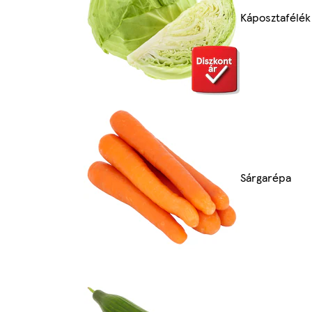
Káposztafélék
Sárgarépa