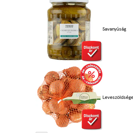
Savanyúság
Leveszöldség