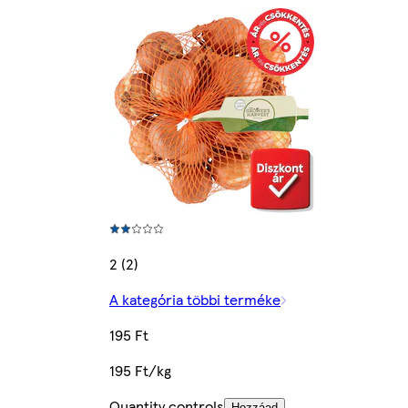
2 (2)
A kategória többi terméke
195 Ft
195 Ft/kg
Quantity controls
Hozzáad