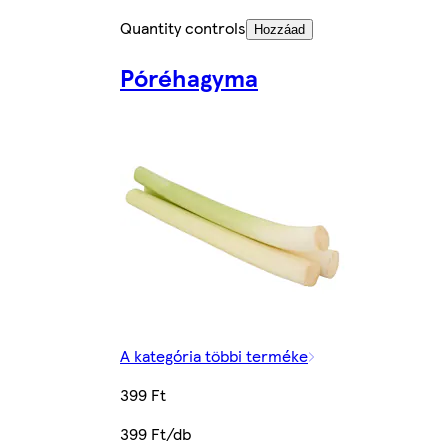
Quantity controls
Hozzáad
Póréhagyma
A kategória többi terméke
399 Ft
399 Ft/db