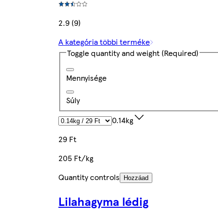
2.9 (9)
A kategória többi terméke
Toggle quantity and weight
(Required)
Mennyisége
Súly
0.14kg
29 Ft
205 Ft/kg
Quantity controls
Hozzáad
Lilahagyma lédig