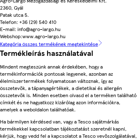
Agro-Largo Mezőgazdasági és Kereskedelmi Kft.
2360, Gyál
Patak utca 5.
Telefon: +36 (29) 540 410
E-mail: info@agro-largo.hu
Webshop:www.agro-largo.hu
Kategória összes termékének megtekintése
Termékleírás használatával
Mindent megteszünk annak érdekében, hogy a
termékinformációk pontosak legyenek, azonban az
élelmiszertermékek folyamatosan változnak, így az
összetevők, a tápanyagértékek, a dietetikai és allergén
összetevők is. Minden esetben olvasd el a terméken található
címkét és ne hagyatkozz kizárólag azon információkra,
amelyek a weboldalon találhatóak.
Ha bármilyen kérdésed van, vagy a Tesco sajátmárkás
termékekkel kapcsolatban tájékoztatást szeretnél kapni,
kérjük, hogy vedd fel a kapcsolatot a Tesco vevőszolgálatával,