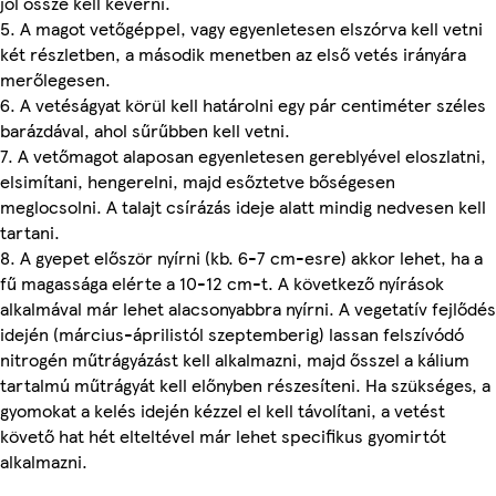
jól össze kell keverni.
5. A magot vetőgéppel, vagy egyenletesen elszórva kell vetni
két részletben, a második menetben az első vetés irányára
merőlegesen.
6. A vetéságyat körül kell határolni egy pár centiméter széles
barázdával, ahol sűrűbben kell vetni.
7. A vetőmagot alaposan egyenletesen gereblyével eloszlatni,
elsimítani, hengerelni, majd esőztetve bőségesen
meglocsolni. A talajt csírázás ideje alatt mindig nedvesen kell
tartani.
8. A gyepet először nyírni (kb. 6-7 cm-esre) akkor lehet, ha a
fű magassága elérte a 10-12 cm-t. A következő nyírások
alkalmával már lehet alacsonyabbra nyírni. A vegetatív fejlődés
idején (március-áprilistól szeptemberig) lassan felszívódó
nitrogén műtrágyázást kell alkalmazni, majd ősszel a kálium
tartalmú műtrágyát kell előnyben részesíteni. Ha szükséges, a
gyomokat a kelés idején kézzel el kell távolítani, a vetést
követő hat hét elteltével már lehet specifikus gyomirtót
alkalmazni.