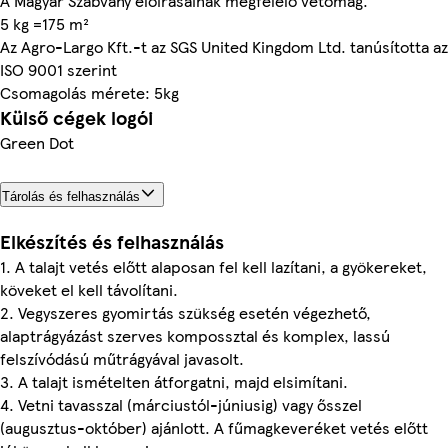
A Magyar Szabvány előírásainak megfelelő vetőmag.
5 kg =175 m²
Az Agro-Largo Kft.-t az SGS United Kingdom Ltd. tanúsította az
ISO 9001 szerint
Csomagolás mérete: 5kg
Külső cégek logói
Green Dot
Tárolás és felhasználás
Elkészítés és felhasználás
1. A talajt vetés előtt alaposan fel kell lazítani, a gyökereket,
köveket el kell távolítani.
2. Vegyszeres gyomirtás szükség esetén végezhető,
alaptrágyázást szerves kompossztal és komplex, lassú
felszívódású műtrágyával javasolt.
3. A talajt ismételten átforgatni, majd elsimítani.
4. Vetni tavasszal (márciustól-júniusig) vagy ősszel
(augusztus-október) ajánlott. A fűmagkeveréket vetés előtt