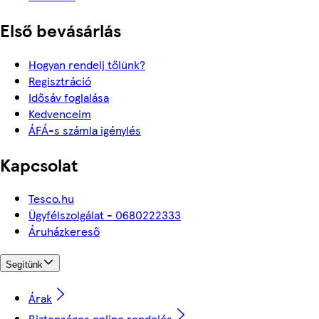
Első bevásárlás
Hogyan rendelj tőlünk?
Regisztráció
Idősáv foglalása
Kedvenceim
ÁFÁ-s számla igénylés
Kapcsolat
Tesco.hu
Ügyfélszolgálat - 0680222333
Áruházkereső
Segítünk
Árak
Biztonságos online rendelés