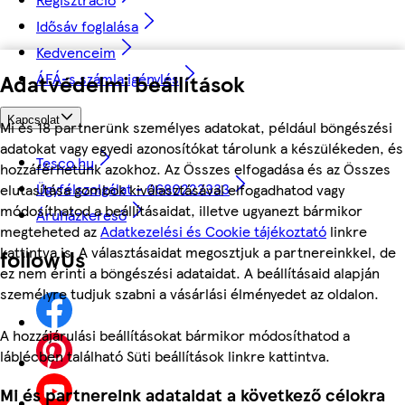
Idősáv foglalása
Kedvenceim
Adatvédelmi beállítások
ÁFÁ-s számla igénylés
Kapcsolat
Mi és 18 partnerünk személyes adatokat, például böngészési
adatokat vagy egyedi azonosítókat tárolunk a készülékeden, és
Tesco.hu
hozzáférhetünk azokhoz. Az Összes elfogadása és az Összes
Ügyfélszolgálat - 0680222333
elutasítása gombok kiválasztásával elfogadhatod vagy
módosíthatod a beállításaidat, illetve ugyanezt bármikor
Áruházkereső
megteheted az
Adatkezelési és Cookie tájékoztató
linkre
kattintva is. A választásaidat megosztjuk a partnereinkkel, de
followUs
ez nem érinti a böngészési adataidat. A beállításaid alapján
személyre tudjuk szabni a vásárlási élményedet az oldalon.
A hozzájárulási beállításokat bármikor módosíthatod a
láblécben található Süti beállítások linkre kattintva.
Mi és partnereink adataidat a következő célokra