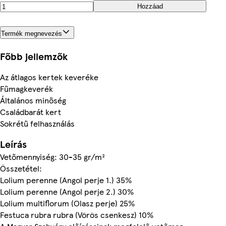
Hozzáad
Termék megnevezés
Főbb jellemzők
Az átlagos kertek keveréke
Fűmagkeverék
Általános minőség
Családbarát kert
Sokrétű felhasználás
Leírás
Vetőmennyiség: 30-35 gr/m²
Összetétel:
Lolium perenne (Angol perje 1.) 35%
Lolium perenne (Angol perje 2.) 30%
Lolium multiflorum (Olasz perje) 25%
Festuca rubra rubra (Vörös csenkesz) 10%