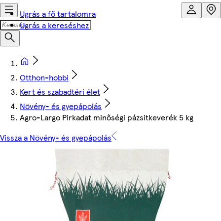
Ugrás a fő tartalomra
Ugrás a kereséshez
Otthon-hobbi
Kert és szabadtéri élet
Növény- és gyepápolás
Agro-Largo Pirkadat minőségi pázsitkeverék 5 kg
Vissza a Növény- és gyepápolás