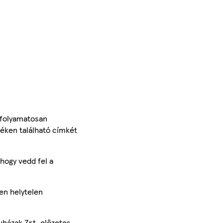
 folyamatosan
méken található címkét
hogy vedd fel a
en helytelen
uházak Zrt. előzetes