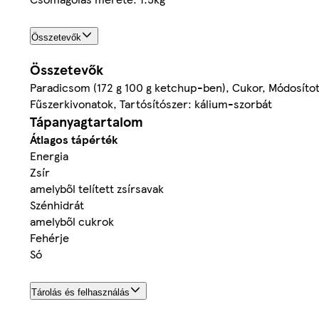
Összetevők
Összetevők
Paradicsom (172 g 100 g ketchup-ben), Cukor, Módosított
Fűszerkivonatok, Tartósítószer: kálium-szorbát
Tápanyagtartalom
Átlagos tápérték
Energia
Zsír
amelyből telített zsírsavak
Szénhidrát
amelyből cukrok
Fehérje
Só
Tárolás és felhasználás