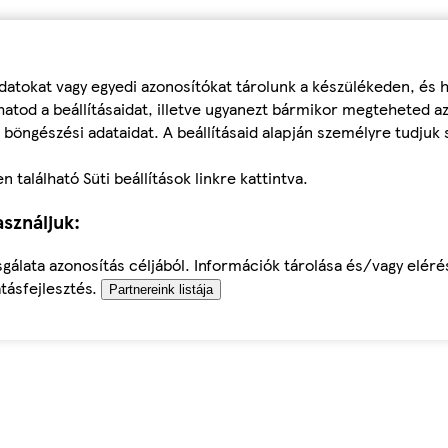
datokat vagy egyedi azonosítókat tárolunk a készülékeden, és
atod a beállításaidat, illetve ugyanezt bármikor megteheted a
 böngészési adataidat. A beállításaid alapján személyre tudjuk 
található Süti beállítások linkre kattintva.
sználjuk:
sgálata azonosítás céljából. Információk tárolása és/vagy elér
tásfejlesztés.
Partnereink listája