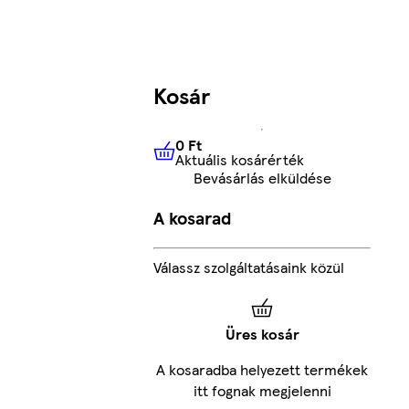
Kosár
0 Ft
Aktuális kosárérték
0 Ft
Aktuális kosárérték
Bevásárlás elküldése
A kosarad
Válassz szolgáltatásaink közül
Üres kosár
A kosaradba helyezett termékek
itt fognak megjelenni