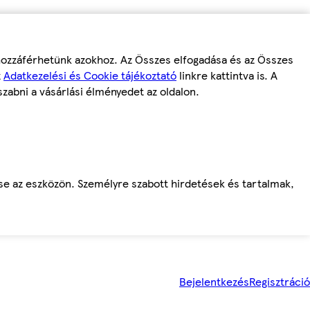
 hozzáférhetünk azokhoz. Az Összes elfogadása és az Összes
z
Adatkezelési és Cookie tájékoztató
linkre kattintva is. A
szabni a vásárlási élményedet az oldalon.
ése az eszközön. Személyre szabott hirdetések és tartalmak,
Bejelentkezés
Regisztráció