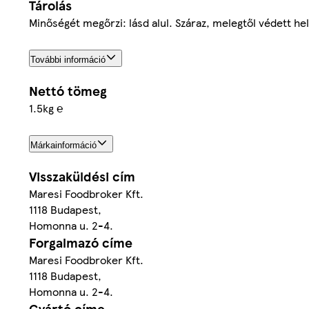
Tárolás
Minőségét megőrzi: lásd alul. Száraz, melegtől védett he
További információ
Nettó tömeg
1.5kg ℮
Márkainformáció
Visszaküldési cím
Maresi Foodbroker Kft.
1118 Budapest,
Homonna u. 2-4.
Forgalmazó címe
Maresi Foodbroker Kft.
1118 Budapest,
Homonna u. 2-4.
Gyártó címe