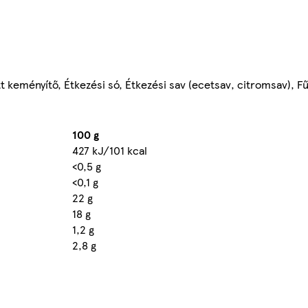
 keményítő, Étkezési só, Étkezési sav (ecetsav, citromsav), F
100 g
427 kJ/101 kcal
<0,5 g
<0,1 g
22 g
18 g
1,2 g
2,8 g