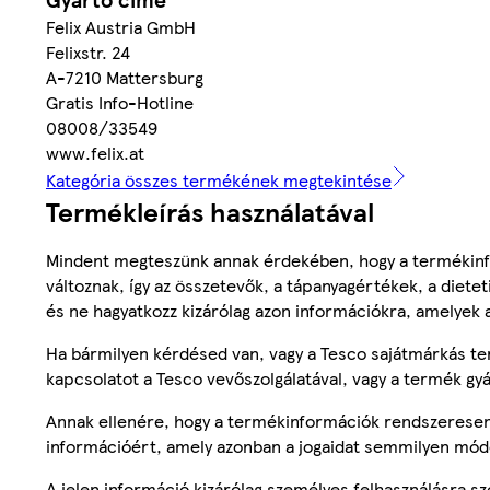
Felix Austria GmbH
Felixstr. 24
A-7210 Mattersburg
Gratis Info-Hotline
08008/33549
www.felix.at
Kategória összes termékének megtekintése
Termékleírás használatával
Mindent megteszünk annak érdekében, hogy a termékinf
változnak, így az összetevők, a tápanyagértékek, a diete
és ne hagyatkozz kizárólag azon információkra, amelyek 
Ha bármilyen kérdésed van, vagy a Tesco sajátmárkás ter
kapcsolatot a Tesco vevőszolgálatával, vagy a termék gy
Annak ellenére, hogy a termékinformációk rendszeresen 
információért, amely azonban a jogaidat semmilyen mód
A jelen információ kizárólag személyes felhasználásra 