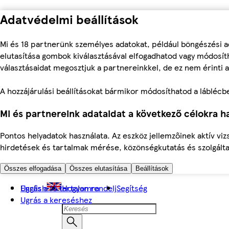
Adatvédelmi beállítások
Mi és 18 partnerünk személyes adatokat, például böngészési a
elutasítása gombok kiválasztásával elfogadhatod vagy módosíth
választásaidat megosztjuk a partnereinkkel, de ez nem érinti a
A hozzájárulási beállításokat bármikor módosíthatod a láblécben 
Mi és partnereink adataidat a következő célokra ha
Pontos helyadatok használata. Az eszköz jellemzőinek aktív viz
hirdetések és tartalmak mérése, közönségkutatás és szolgálta
Összes elfogadása
Összes elutasítása
Beállítások
Ugrás a fő tartalomra
English
Hogyan rendelj
Segítség
Ugrás a kereséshez