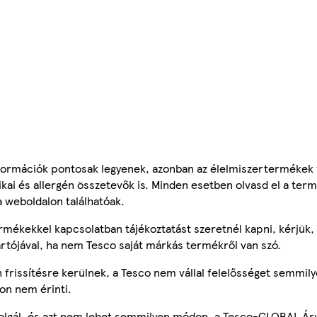
ormációk pontosak legyenek, azonban az élelmiszertermékek
tikai és allergén összetevők is. Minden esetben olvasd el a ter
a weboldalon találhatóak.
mékekkel kapcsolatban tájékoztatást szeretnél kapni, kérjük, 
ártójával, ha nem Tesco saját márkás termékről van szó.
frissítésre kerülnek, a Tesco nem vállal felelősséget semmily
on nem érinti.
szolgál, és azt nem lehet semmilyen módon, a Tesco-GLOBAL Ár