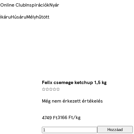
k
Online Club
Inspirációk
Nyár
ékáru
Húsáru
Mélyhűtött
Felix csemege ketchup 1,5 kg
Még nem érkezett értékelés
3166 Ft/kg
4749 Ft
Hozzáad