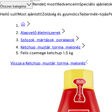
Rendelj most!
Kedvenceim
Speciális ajánlato
Összes kategória
Helló suli!
Most ajánlott!
Zöldség és gyümölcs
Tejtermék-tojás
P
Alapvető élelmiszerek
Szószok, mártások, poralapok
Ketchup, mustár, torma, majonéz
Felix csemege ketchup 1,5 kg
Vissza a Ketchup, mustár, torma, majonéz