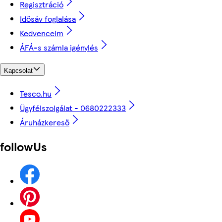
Regisztráció
Idősáv foglalása
Kedvenceim
ÁFÁ-s számla igénylés
Kapcsolat
Tesco.hu
Ügyfélszolgálat - 0680222333
Áruházkereső
followUs