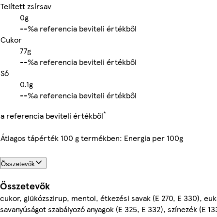
Telített zsírsav
0g
-
-%
a referencia beviteli értékből
Cukor
77g
-
-%
a referencia beviteli értékből
Só
0.1g
-
-%
a referencia beviteli értékből
*
a referencia beviteli értékből
Átlagos tápérték 100 g termékben: Energia per 100g
Összetevők
Összetevők
cukor, glükózszirup, mentol, étkezési savak (E 270, E 330), euk
savanyúságot szabályozó anyagok (E 325, E 332), színezék (E 13