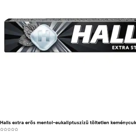
Halls extra erős mentol-eukaliptuszízű töltetlen keménycuk