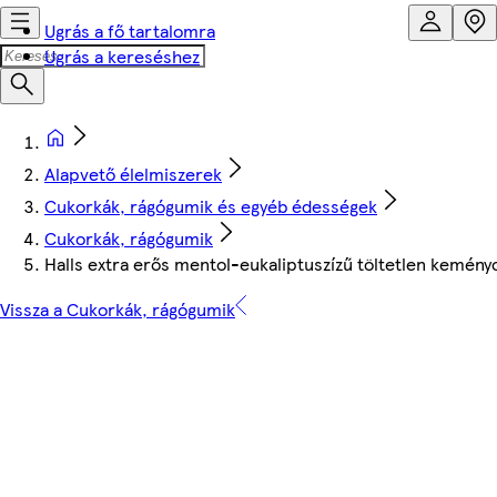
Ugrás a fő tartalomra
Ugrás a kereséshez
Alapvető élelmiszerek
Cukorkák, rágógumik és egyéb édességek
Cukorkák, rágógumik
Halls extra erős mentol-eukaliptuszízű töltetlen kemény
Vissza a Cukorkák, rágógumik