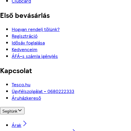
Clubcard
Első bevásárlás
Hogyan rendelj tőlünk?
Regisztráció
Idősáv foglalása
Kedvenceim
ÁFÁ-s számla igénylés
Kapcsolat
Tesco.hu
Ügyfélszolgálat - 0680222333
Áruházkereső
Segítünk
Árak