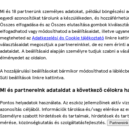
Mi és 18 partnerünk személyes adatokat, például böngészési a
egyedi azonosítókat tárolunk a készülékeden, és hozzáférhetü
Összes elfogadása és az Összes elutasítása gombok kiválasztá
elfogadhatod vagy módosíthatod a beállításaidat, illetve ugyan
megteheted az
Adatkezelési és Cookie tájékoztató
linkre kattin
választásaidat megosztjuk a partnereinkkel, de ez nem érinti 
adataidat. A beállításaid alapján személyre tudjuk szabni a vásá
élményedet az oldalon.
A hozzájárulási beállításokat bármikor módosíthatod a láblécbe
Süti beállítások linkre kattintva.
Mi és partnereink adataidat a következő célokra ha
Pontos helyadatok használata. Az eszköz jellemzőinek aktív viz
azonosítás céljából. Információk tárolása és/vagy elérése az 
Személyre szabott hirdetések és tartalmak, hirdetések és tar
mérése, közönségkutatás és szolgáltatásfejlesztés.
Partnereink 