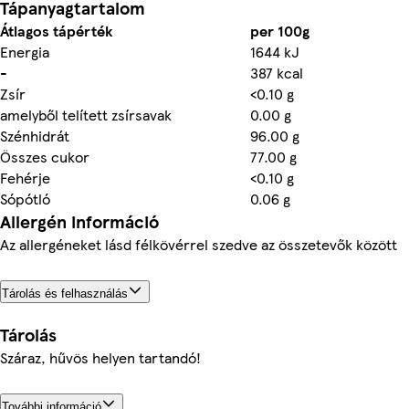
Tápanyagtartalom
Átlagos tápérték
per 100g
Energia
1644 kJ
-
387 kcal
Zsír
<0.10 g
amelyből telített zsírsavak
0.00 g
Szénhidrát
96.00 g
Összes cukor
77.00 g
Fehérje
<0.10 g
Sópótló
0.06 g
Allergén információ
Az allergéneket lásd félkövérrel szedve az összetevők között
Tárolás és felhasználás
Tárolás
Száraz, hűvös helyen tartandó!
További információ