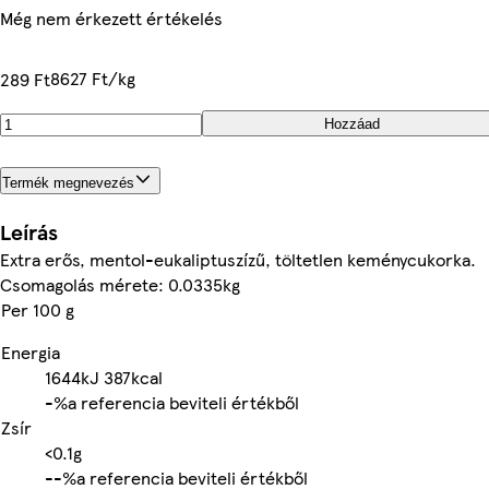
Még nem érkezett értékelés
8627 Ft/kg
289 Ft
Hozzáad
Termék megnevezés
Leírás
Extra erős, mentol-eukaliptuszízű, töltetlen keménycukorka.
Csomagolás mérete: 0.0335kg
Per 100 g
Energia
1644kJ
387kcal
-%
a referencia beviteli értékből
Zsír
<0.1g
-
-%
a referencia beviteli értékből