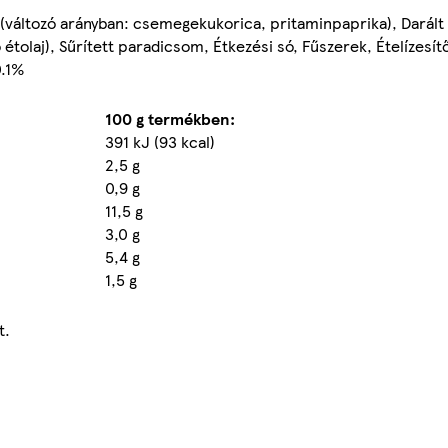
 (változó arányban: csemegekukorica, pritaminpaprika), Darál
laj), Sűrített paradicsom, Étkezési só, Fűszerek, Ételízesítő 
0.1%
100 g termékben:
391 kJ (93 kcal)
2,5 g
0,9 g
11,5 g
3,0 g
5,4 g
1,5 g
t.