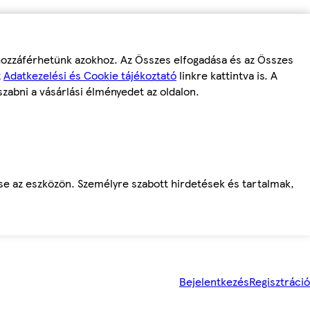
 hozzáférhetünk azokhoz. Az Összes elfogadása és az Összes
z
Adatkezelési és Cookie tájékoztató
linkre kattintva is. A
szabni a vásárlási élményedet az oldalon.
ése az eszközön. Személyre szabott hirdetések és tartalmak,
Bejelentkezés
Regisztráció