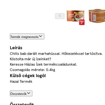
Termék megnevezés
Leírás
Chilis bab darált marhahússal. Hőkezeléssel tartósítva.
Kóstolta már új ízeinket?
Keresse Házias Ízek termékcsaládunkat.
Csomagolás mérete: 0.4kg
Külső cégek logói
Hazai Termék
Összetevők
Összetevők