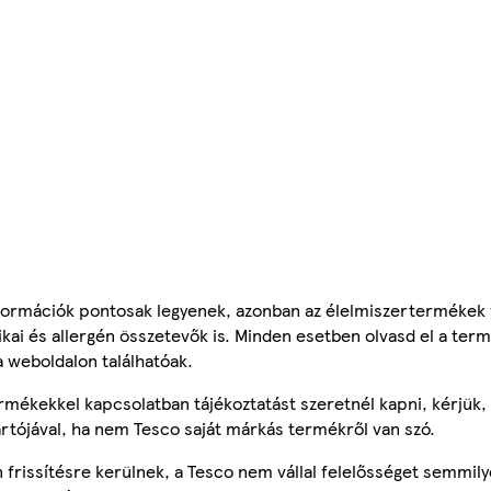
ormációk pontosak legyenek, azonban az élelmiszertermékek
tikai és allergén összetevők is. Minden esetben olvasd el a ter
a weboldalon találhatóak.
mékekkel kapcsolatban tájékoztatást szeretnél kapni, kérjük, 
ártójával, ha nem Tesco saját márkás termékről van szó.
frissítésre kerülnek, a Tesco nem vállal felelősséget semmily