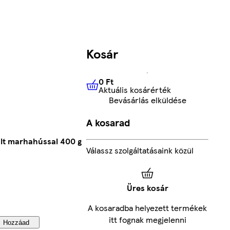
Kosár
0 Ft
Aktuális kosárérték
0 Ft
Aktuális kosárérték
Bevásárlás elküldése
A kosarad
ált marhahússal 400 g
Válassz szolgáltatásaink közül
Üres kosár
A kosaradba helyezett termékek
itt fognak megjelenni
Hozzáad