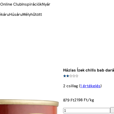
k
Online Club
Inspirációk
Nyár
ékáru
Húsáru
Mélyhűtött
Házias Ízek chilis bab dar
2 csillag
(
1 értékelés
)
2198 Ft/kg
879 Ft