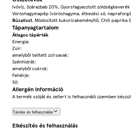
Ivóvíz, Szárazbab 20%, Gyorsfagyasztott zöldségkeverék
Vöröshagymapép (vöröshagyma, étkezési só, napraforgó éto
Búzaliszt
, Módosított kukoricakeményítő, Chili paprika 
Tápanyagtartalom
Átlagos tápérték
Energia:
Zsír:
amelyből telített zsírsavak:
Szénhidrát:
amelyből cukrok:
Fehérje:
Só:
Allergén információ
A termék szóját és zellert is felhasználó üzemben készül
Tárolás és felhasználás
Elkészítés és felhasználás