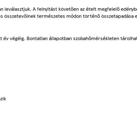
n leválasztjuk. A felnyitást követően az ételt megfelelő edényb
es összetevőinek természetes módon történő összetapadása e
ett év végéig. Bontatlan állapotban szobahőmérsékleten tárolha
zik