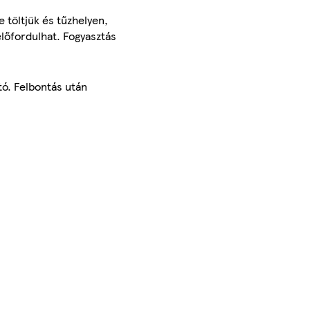
e töltjük és tűzhelyen,
lőfordulhat. Fogyasztás
tó. Felbontás után