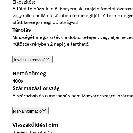
Elkészítés:
A fület felhúzzuk, elöl benyomjuk, majd a fedelet óvatosa
vagy mikrohullámú sütőben felmelegítjük. A termék egy
előtt keverje meg! Jó étvágyat!
Tárolás
Minőségét megőrzi (év): a doboz tetején, vagy alján jelz
hűtőszekrényben 2 napig eltartható.
További információ
Nettó tömeg
400g
Származási ország
A szárazbab és a marhahús nem Magyarországról szárma
Márkainformáció
Visszaküldési cím
Szegedi Paprika ZRt.