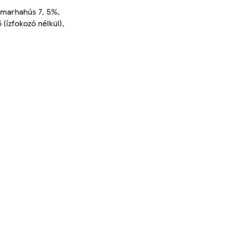
t marhahús 7, 5%,
(ízfokozó nélkül),