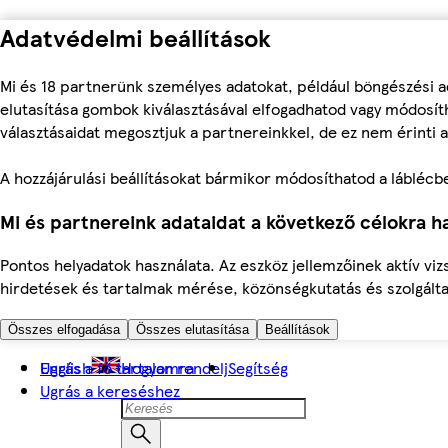
Adatvédelmi beállítások
Mi és 18 partnerünk személyes adatokat, például böngészési a
elutasítása gombok kiválasztásával elfogadhatod vagy módosíth
választásaidat megosztjuk a partnereinkkel, de ez nem érinti a
A hozzájárulási beállításokat bármikor módosíthatod a láblécben 
Mi és partnereink adataidat a következő célokra ha
Pontos helyadatok használata. Az eszköz jellemzőinek aktív viz
hirdetések és tartalmak mérése, közönségkutatás és szolgálta
Összes elfogadása
Összes elutasítása
Beállítások
Ugrás a fő tartalomra
English
Hogyan rendelj
Segítség
Ugrás a kereséshez