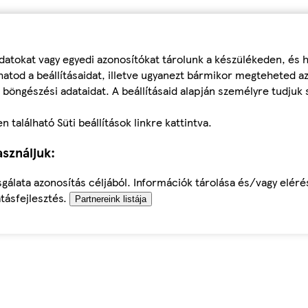
datokat vagy egyedi azonosítókat tárolunk a készülékeden, és
atod a beállításaidat, illetve ugyanezt bármikor megteheted a
 böngészési adataidat. A beállításaid alapján személyre tudjuk 
található Süti beállítások linkre kattintva.
sználjuk:
sgálata azonosítás céljából. Információk tárolása és/vagy elér
tásfejlesztés.
Partnereink listája