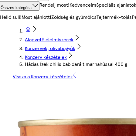
Rendelj most!
Kedvenceim
Speciális ajánlato
Összes kategória
Helló suli!
Most ajánlott!
Zöldség és gyümölcs
Tejtermék-tojás
P
Alapvető élelmiszerek
Konzervek, olívabogyók
Konzerv készételek
Házias Ízek chilis bab darált marhahússal 400 g
Vissza a Konzerv készételek