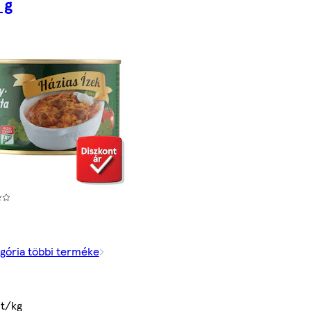
 g
gória többi terméke
Ft/kg