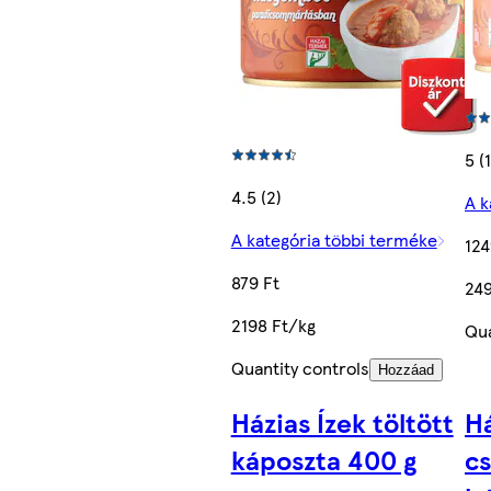
5 (1
4.5 (2)
A k
A kategória többi terméke
124
879 Ft
249
2198 Ft/kg
Qua
Quantity controls
Hozzáad
Házias Ízek töltött
Há
káposzta 400 g
cs