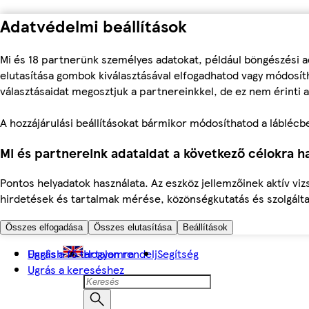
Adatvédelmi beállítások
Mi és 18 partnerünk személyes adatokat, például böngészési a
elutasítása gombok kiválasztásával elfogadhatod vagy módosíth
választásaidat megosztjuk a partnereinkkel, de ez nem érinti a
A hozzájárulási beállításokat bármikor módosíthatod a láblécben 
Mi és partnereink adataidat a következő célokra ha
Pontos helyadatok használata. Az eszköz jellemzőinek aktív viz
hirdetések és tartalmak mérése, közönségkutatás és szolgálta
Összes elfogadása
Összes elutasítása
Beállítások
Ugrás a fő tartalomra
English
Hogyan rendelj
Segítség
Ugrás a kereséshez