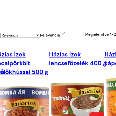
Megjelenítve
1-
a
Relevancia
zias Ízek
Házias Ízek
Házi
calpörkölt
lencsefőzelék 400 g
káp
an
ülökhússal 500 g