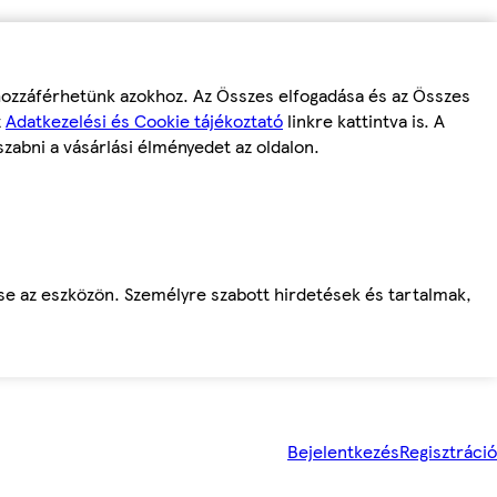
 hozzáférhetünk azokhoz. Az Összes elfogadása és az Összes
z
Adatkezelési és Cookie tájékoztató
linkre kattintva is. A
szabni a vásárlási élményedet az oldalon.
ése az eszközön. Személyre szabott hirdetések és tartalmak,
Bejelentkezés
Regisztráció