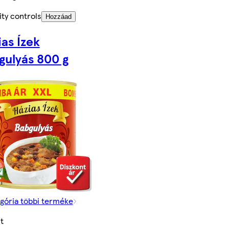
ty controls
Hozzáad
as Ízek
gulyás 800 g
gória többi terméke
t