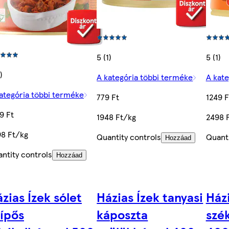
5 (1)
5 (1)
)
A kategória többi terméke
A kate
ategória többi terméke
779 Ft
1249 F
9 Ft
1948 Ft/kg
2498 
8 Ft/kg
Quantity controls
Quanti
Hozzáad
ntity controls
Hozzáad
zias Ízek sólet
Házias Ízek tanyasi
Házi
ípős
káposzta
szé