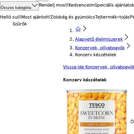
Rendelj most!
Kedvenceim
Speciális ajánlato
Összes kategória
Helló suli!
Most ajánlott!
Zöldség és gyümölcs
Tejtermék-tojás
P
Alapvető élelmiszerek
Konzervek, olívabogyók
Konzerv készételek
Vissza ide Konzervek, olívabogyó
Konzerv készételek
Ö