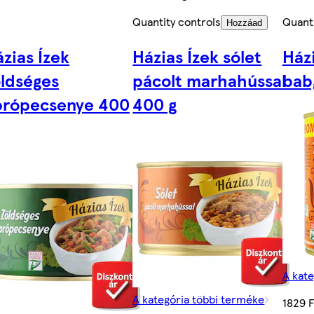
Quantity controls
Quanti
Hozzáad
zias Ízek
Házias Ízek sólet
Házi
ldséges
pácolt marhahússal
bab
própecsenye 400
400 g
A kate
A kategória többi terméke
1829 F