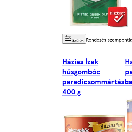
Rendezés szempontj
Szűrők
Házias Ízek
Há
húsgombóc
pa
paradicsommártásb
cs
400 g