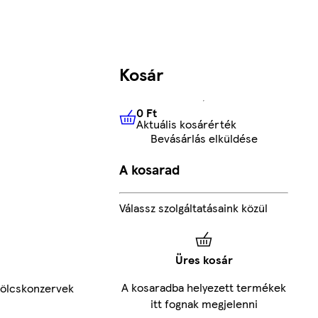
Kosár
0 Ft
Aktuális kosárérték
0 Ft
Aktuális kosárérték
Bevásárlás elküldése
A kosarad
Válassz szolgáltatásaink közül
Üres kosár
A kosaradba helyezett termékek
ölcskonzervek
itt fognak megjelenni