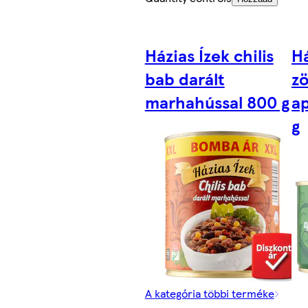
Házias Ízek chilis
Há
bab darált
zö
marhahússal 800 g
a
g
A kategória többi terméke