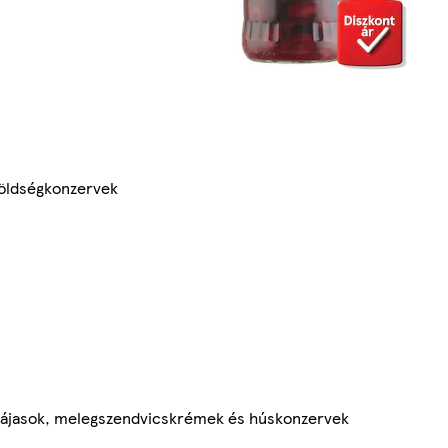
öldségkonzervek
ájasok, melegszendvicskrémek és húskonzervek