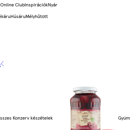
k
Online Club
Inspirációk
Nyár
ékáru
Húsáru
Mélyhűtött
k
sszes Konzerv készételek
Gyüm