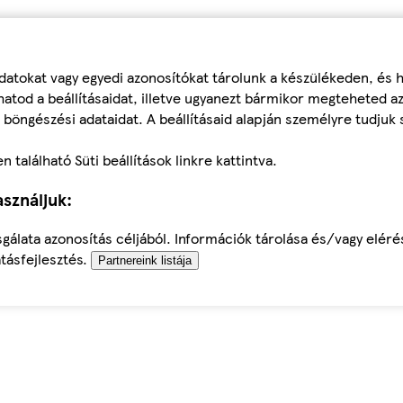
datokat vagy egyedi azonosítókat tárolunk a készülékeden, és
atod a beállításaidat, illetve ugyanezt bármikor megteheted a
 böngészési adataidat. A beállításaid alapján személyre tudjuk 
található Süti beállítások linkre kattintva.
sználjuk:
sgálata azonosítás céljából. Információk tárolása és/vagy elér
tásfejlesztés.
Partnereink listája