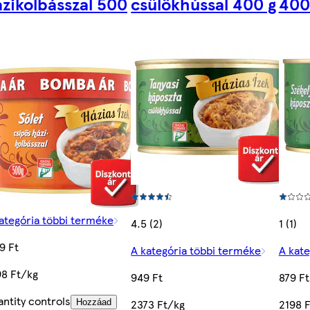
zikolbásszal 500
csülökhússal 400 g
400
ategória többi terméke
4.5 (2)
1 (1)
9 Ft
A kategória többi terméke
A kate
8 Ft/kg
949 Ft
879 Ft
ntity controls
2373 Ft/kg
2198 
Hozzáad