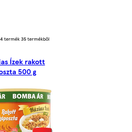
24
termék
35
termékből
as Ízek rakott
oszta 500 g