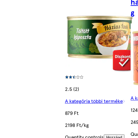
há
g
2.5 (2)
A k
A kategória többi terméke
124
879 Ft
249
2198 Ft/kg
Qua
Quantity controls
Hozzáad