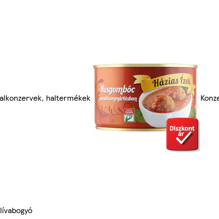
alkonzervek, haltermékek
Konze
lívabogyó