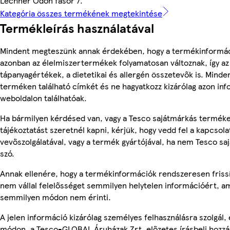
Lechner Ödön fasor 7.
Kategória összes termékének megtekintése
Termékleírás használatával
Mindent megteszünk annak érdekében, hogy a termékinformác
azonban az élelmiszertermékek folyamatosan változnak, így az
tápanyagértékek, a dietetikai és allergén összetevők is. Minde
terméken található címkét és ne hagyatkozz kizárólag azon in
weboldalon találhatóak.
Ha bármilyen kérdésed van, vagy a Tesco sajátmárkás termék
tájékoztatást szeretnél kapni, kérjük, hogy vedd fel a kapcsola
vevőszolgálatával, vagy a termék gyártójával, ha nem Tesco sa
szó.
Annak ellenére, hogy a termékinformációk rendszeresen frissí
nem vállal felelősséget semmilyen helytelen információért, am
semmilyen módon nem érinti.
A jelen információ kizárólag személyes felhasználásra szolgál
módon, a Tesco-GLOBAL Áruházak Zrt. előzetes írásbeli hozzáj