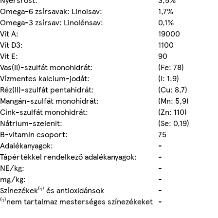
Omega-6 zsírsavak: Linolsav:
1,7%
Omega-3 zsírsav: Linolénsav:
0,1%
Vit A:
19000
Vit D3:
1100
Vit E:
90
Vas(II)-szulfát monohidrát:
(Fe: 78)
Vízmentes kalcium-jodát:
(I: 1,9)
Réz(II)-szulfát pentahidrát:
(Cu: 8,7)
Mangán-szulfát monohidrát:
(Mn: 5,9)
Cink-szulfát monohidrát:
(Zn: 110)
Nátrium-szelenit:
(Se: 0,19)
B-vitamin csoport:
75
Adalékanyagok:
-
Tápértékkel rendelkező adalékanyagok:
-
NE/kg:
-
mg/kg:
-
Színezékek⁽¹⁾ és antioxidánsok
-
⁽¹⁾nem tartalmaz mesterséges színezékeket
-