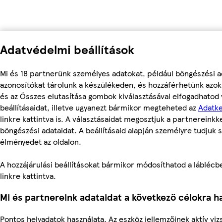
Adatvédelmi beállítások
Mi és 18 partnerünk személyes adatokat, például böngészési a
azonosítókat tárolunk a készülékeden, és hozzáférhetünk azo
és az Összes elutasítása gombok kiválasztásával elfogadhatod
beállításaidat, illetve ugyanezt bármikor megteheted az
Adatke
linkre kattintva is. A választásaidat megosztjuk a partnereinkke
böngészési adataidat. A beállításaid alapján személyre tudjuk s
élményedet az oldalon.
A hozzájárulási beállításokat bármikor módosíthatod a láblécben
linkre kattintva.
Mi és partnereink adataidat a következő célokra ha
Pontos helyadatok használata. Az eszköz jellemzőinek aktív vizs