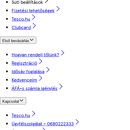
Süti beállítások
Fizetési lehetőségek
Tesco.hu
Clubcard
Első bevásárlás
Hogyan rendelj tőlünk?
Regisztráció
Idősáv foglalása
Kedvenceim
ÁFÁ-s számla igénylés
Kapcsolat
Tesco.hu
Ügyfélszolgálat - 0680222333