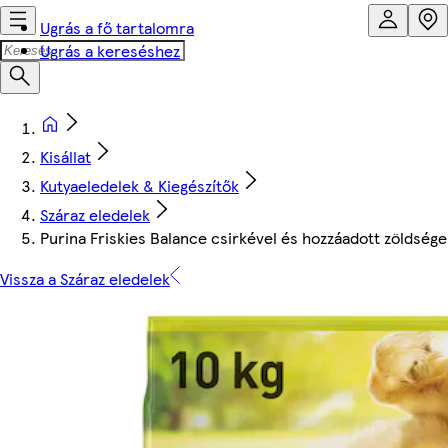
Ugrás a fő tartalomra
Ugrás a kereséshez
Kisállat
Kutyaeledelek & Kiegészítők
Száraz eledelek
Purina Friskies Balance csirkével és hozzáadott zöldsége
Vissza a Száraz eledelek