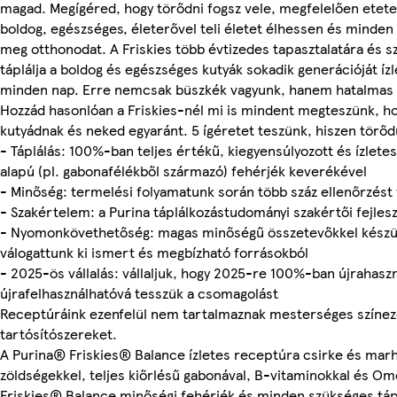
magad. Megígéred, hogy törődni fogsz vele, megfelelően etete
boldog, egészséges, életerővel teli életet élhessen és minden
meg otthonodat. A Friskies több évtizedes tapasztalatára és
táplálja a boldog és egészséges kutyák sokadik generációját íz
minden nap. Erre nemcsak büszkék vagyunk, hanem hatalmas f
Hozzád hasonlóan a Friskies-nél mi is mindent megteszünk, hog
kutyádnak és neked egyaránt. 5 ígéretet teszünk, hiszen törőd
- Táplálás: 100%-ban teljes értékű, kiegyensúlyozott és ízletes 
alapú (pl. gabonafélékből származó) fehérjék keverékével
- Minőség: termelési folyamatunk során több száz ellenőrzés
- Szakértelem: a Purina táplálkozástudományi szakértői fejl
- Nyomonkövethetőség: magas minőségű összetevőkkel készü
válogattunk ki ismert és megbízható forrásokból
- 2025-ös vállalás: vállaljuk, hogy 2025-re 100%-ban újrahaszn
újrafelhasználhatóvá tesszük a csomagolást
Receptúráink ezenfelül nem tartalmaznak mesterséges színezé
tartósítószereket.
A Purina® Friskies® Balance ízletes receptúra csirke és marh
zöldségekkel, teljes kiőrlésű gabonával, B-vitaminokkal és Om
Friskies® Balance minőségi fehérjék és minden szükséges táp