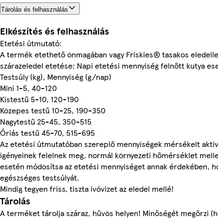
Tárolás és felhasználás
Elkészítés és felhasználás
Etetési útmutató:
A termék etethető önmagában vagy Friskies® tasakos eledellel
szárazeledel etetése: Napi etetési mennyiség felnőtt kutya e
Testsúly (kg), Mennyiség (g/nap)
Mini 1-5, 40-120
Kistestű 5-10, 120-190
Közepes testű 10-25, 190-350
Nagytestű 25-45, 350-515
Óriás testű 45-70, 515-695
Az etetési útmutatóban szereplő mennyiségek mérsékelt aktivi
igényeinek felelnek meg, normál környezeti hőmérséklet mellet
esetén módosítsa az etetési mennyiséget annak érdekében, h
egészséges testsúlyát.
Mindig tegyen friss, tiszta ivóvizet az eledel mellé!
Tárolás
A terméket tárolja száraz, hűvös helyen! Minőségét megőrzi (h