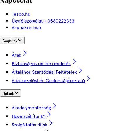
Tesco.hu
Ügyfélszolgálat - 0680222333
Áruházkereső
Segítünk
Árak
Biztonságos online rendelés
Általános Szerződési Feltételek
Adatkezelési és Cookie tájékoztató
Rólunk
Akadálymentesség
Hova szállítunk?
Szolgáltatás díjak