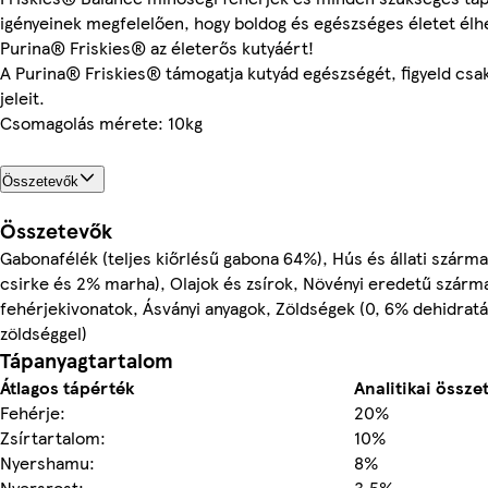
igényeinek megfelelően, hogy boldog és egészséges életet élh
Purina® Friskies® az életerős kutyáért!
A Purina® Friskies® támogatja kutyád egészségét, figyeld csa
jeleit.
Csomagolás mérete: 10kg
Összetevők
Összetevők
Gabonafélék (teljes kiőrlésű gabona 64%), Hús és állati szár
csirke és 2% marha), Olajok és zsírok, Növényi eredetű szárm
fehérjekivonatok, Ásványi anyagok, Zöldségek (0, 6% dehidrat
zöldséggel)
Tápanyagtartalom
Átlagos tápérték
Analitikai össze
Fehérje:
20%
Zsírtartalom:
10%
Nyershamu:
8%
Nyersrost:
3,5%