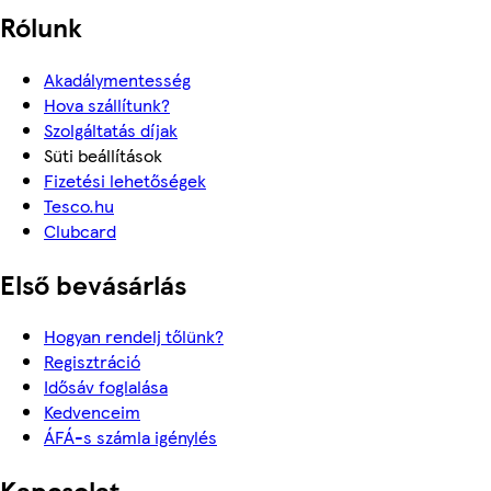
Rólunk
Akadálymentesség
Hova szállítunk?
Szolgáltatás díjak
Süti beállítások
Fizetési lehetőségek
Tesco.hu
Clubcard
Első bevásárlás
Hogyan rendelj tőlünk?
Regisztráció
Idősáv foglalása
Kedvenceim
ÁFÁ-s számla igénylés
Kapcsolat