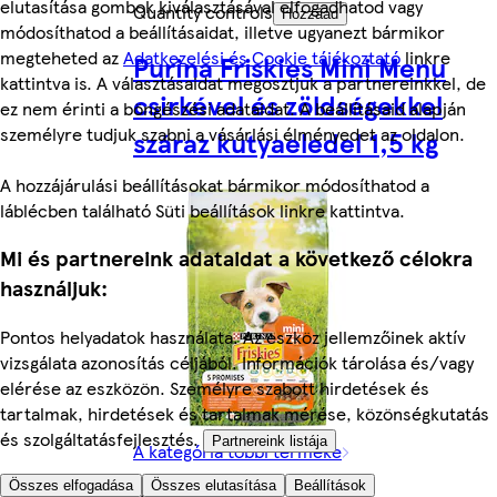
elutasítása gombok kiválasztásával elfogadhatod vagy
Quantity controls
Hozzáad
módosíthatod a beállításaidat, illetve ugyanezt bármikor
megteheted az
Adatkezelési és Cookie tájékoztató
linkre
Purina Friskies Mini Menu
kattintva is. A választásaidat megosztjuk a partnereinkkel, de
csirkével és zöldségekkel
ez nem érinti a böngészési adataidat. A beállításaid alapján
személyre tudjuk szabni a vásárlási élményedet az oldalon.
száraz kutyaeledel 1,5 kg
A hozzájárulási beállításokat bármikor módosíthatod a
láblécben található Süti beállítások linkre kattintva.
Mi és partnereink adataidat a következő célokra
használjuk:
Pontos helyadatok használata. Az eszköz jellemzőinek aktív
vizsgálata azonosítás céljából. Információk tárolása és/vagy
elérése az eszközön. Személyre szabott hirdetések és
tartalmak, hirdetések és tartalmak mérése, közönségkutatás
és szolgáltatásfejlesztés.
Partnereink listája
A kategória többi terméke
Összes elfogadása
Összes elutasítása
Beállítások
1879 Ft