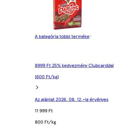
A kategória többi terméke
8999 Ft 25% kedvezmény Clubcarddal
(600 Ft/kg)
Az ajánlat 2026. 08. 12.-ig érvényes
11 999 Ft
800 Ft/kg