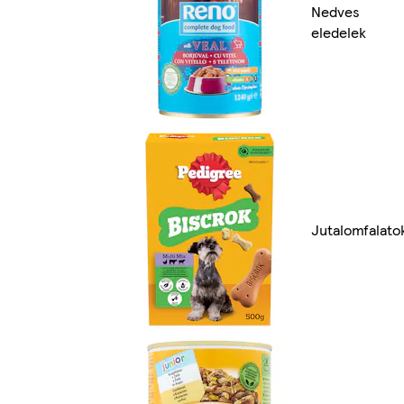
Nedves
eledelek
Jutalomfalato