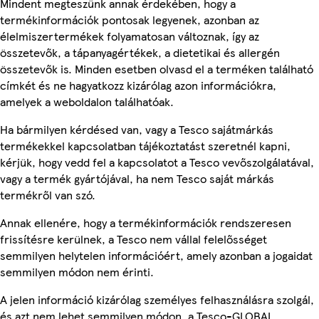
Mindent megteszünk annak érdekében, hogy a
termékinformációk pontosak legyenek, azonban az
élelmiszertermékek folyamatosan változnak, így az
összetevők, a tápanyagértékek, a dietetikai és allergén
összetevők is. Minden esetben olvasd el a terméken található
címkét és ne hagyatkozz kizárólag azon információkra,
amelyek a weboldalon találhatóak.
Ha bármilyen kérdésed van, vagy a Tesco sajátmárkás
termékekkel kapcsolatban tájékoztatást szeretnél kapni,
kérjük, hogy vedd fel a kapcsolatot a Tesco vevőszolgálatával,
vagy a termék gyártójával, ha nem Tesco saját márkás
termékről van szó.
Annak ellenére, hogy a termékinformációk rendszeresen
frissítésre kerülnek, a Tesco nem vállal felelősséget
semmilyen helytelen információért, amely azonban a jogaidat
semmilyen módon nem érinti.
A jelen információ kizárólag személyes felhasználásra szolgál,
és azt nem lehet semmilyen módon, a Tesco-GLOBAL