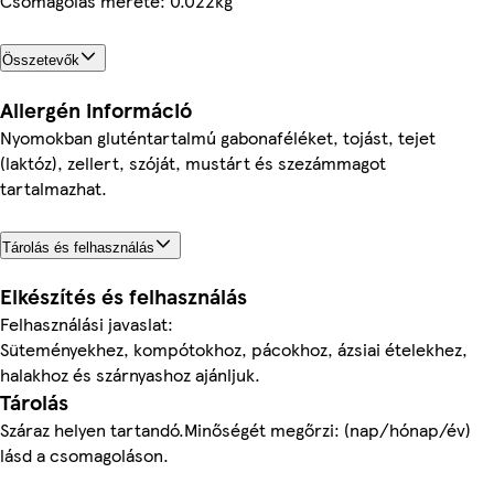
Csomagolás mérete: 0.022kg
Összetevők
Allergén információ
Nyomokban gluténtartalmú gabonaféléket, tojást, tejet
(laktóz), zellert, szóját, mustárt és szezámmagot
tartalmazhat.
Tárolás és felhasználás
Elkészítés és felhasználás
Felhasználási javaslat:
Süteményekhez, kompótokhoz, pácokhoz, ázsiai ételekhez,
halakhoz és szárnyashoz ajánljuk.
Tárolás
Száraz helyen tartandó.Minőségét megőrzi: (nap/hónap/év)
lásd a csomagoláson.