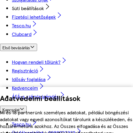
Süti beállítások
Fizetési lehetőségek
Tesco.hu
Clubcard
Első bevásárlás
Hogyan rendelj tőlünk?
Regisztráció
Idősáv foglalása
Kedvenceim
ÁFÁ-s számla igénylés
Adatvédelmi beállítások
Kapcsolat
Mi és 18 partnerünk személyes adatokat, például böngészési
adatokat vagy egyedi azonosítókat tárolunk a készülékeden, és
Tesco.hu
hozzáférhetünk azokhoz. Az Összes elfogadása és az Összes
Ügyfélszolgálat - 0680222333
elutasítása gombok kiválasztásával elfogadhatod vagy