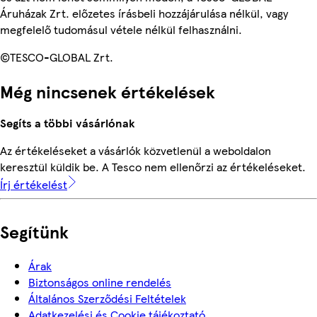
Áruházak Zrt. előzetes írásbeli hozzájárulása nélkül, vagy
megfelelő tudomásul vétele nélkül felhasználni.
©TESCO-GLOBAL Zrt.
Még nincsenek értékelések
Segíts a többi vásárlónak
Az értékeléseket a vásárlók közvetlenül a weboldalon
keresztül küldik be. A Tesco nem ellenőrzi az értékeléseket.
Írj értékelést
Segítünk
Árak
Biztonságos online rendelés
Általános Szerződési Feltételek
Adatkezelési és Cookie tájékoztató