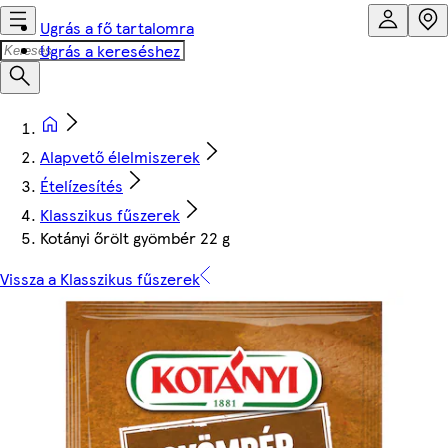
Ugrás a fő tartalomra
Ugrás a kereséshez
Alapvető élelmiszerek
Ételízesítés
Klasszikus fűszerek
Kotányi őrölt gyömbér 22 g
Vissza a Klasszikus fűszerek