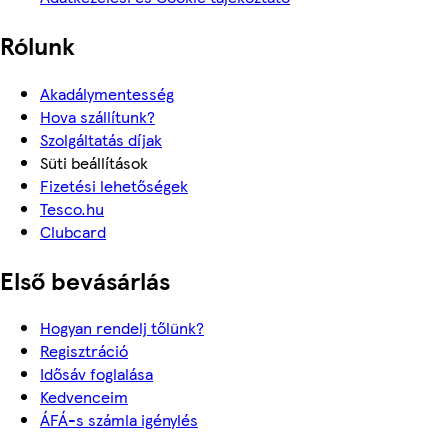
Rólunk
Akadálymentesség
Hova szállítunk?
Szolgáltatás díjak
Süti beállítások
Fizetési lehetőségek
Tesco.hu
Clubcard
Első bevásárlás
Hogyan rendelj tőlünk?
Regisztráció
Idősáv foglalása
Kedvenceim
ÁFÁ-s számla igénylés