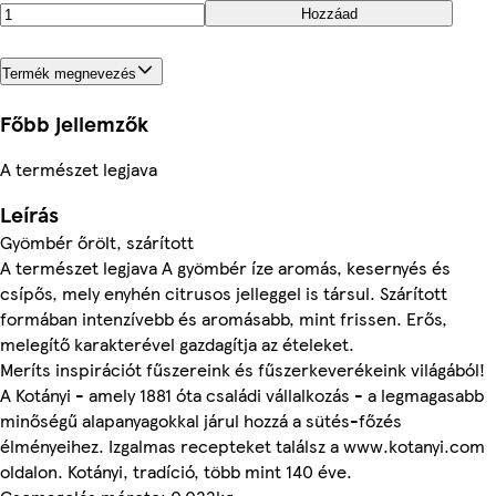
Hozzáad
Termék megnevezés
Főbb jellemzők
A természet legjava
Leírás
Gyömbér őrölt, szárított
A természet legjava A gyömbér íze aromás, kesernyés és
csípős, mely enyhén citrusos jelleggel is társul. Szárított
formában intenzívebb és aromásabb, mint frissen. Erős,
melegítő karakterével gazdagítja az ételeket.
Meríts inspirációt fűszereink és fűszerkeverékeink világából!
A Kotányi - amely 1881 óta családi vállalkozás - a legmagasabb
minőségű alapanyagokkal járul hozzá a sütés-főzés
élményeihez. Izgalmas recepteket találsz a www.kotanyi.com
oldalon. Kotányi, tradíció, több mint 140 éve.