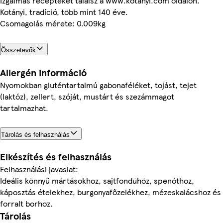
Izgalmas recepteket találsz a www.kotanyi.com oldalon.
Kotányi, tradíció, több mint 140 éve.
Csomagolás mérete: 0.009kg
Összetevők
Allergén információ
Nyomokban gluténtartalmú gabonaféléket, tojást, tejet
(laktóz), zellert, szóját, mustárt és szezámmagot
tartalmazhat.
Tárolás és felhasználás
Elkészítés és felhasználás
Felhasználási javaslat:
Ideális könnyű mártásokhoz, sajtfondühöz, spenóthoz,
káposztás ételekhez, burgonyafőzelékhez, mézeskalácshoz és
forralt borhoz.
Tárolás