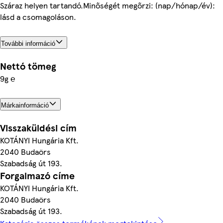
Száraz helyen tartandó.Minőségét megőrzi: (nap/hónap/év):
lásd a csomagoláson.
További információ
Nettó tömeg
9g ℮
Márkainformáció
Visszaküldési cím
KOTÁNYI Hungária Kft.
2040 Budaörs
Szabadság út 193.
Forgalmazó címe
KOTÁNYI Hungária Kft.
2040 Budaörs
Szabadság út 193.