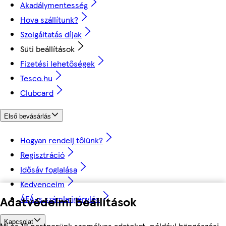
Akadálymentesség
Hova szállítunk?
Szolgáltatás díjak
Süti beállítások
Fizetési lehetőségek
Tesco.hu
Clubcard
Első bevásárlás
Hogyan rendelj tőlünk?
Regisztráció
Idősáv foglalása
Kedvenceim
ÁFÁ-s számla igénylés
Adatvédelmi beállítások
Kapcsolat
Mi és 18 partnerünk személyes adatokat, például böngészési