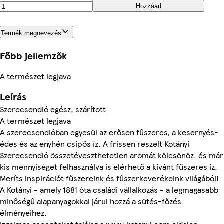
Hozzáad
Termék megnevezés
Főbb jellemzők
A természet legjava
Leírás
Szerecsendió egész, szárított
A természet legjava
A szerecsendióban egyesül az erősen fűszeres, a kesernyés-
édes és az enyhén csípős íz. A frissen reszelt Kotányi
Szerecsendió összetéveszthetetlen aromát kölcsönöz, és már
kis mennyiséget felhasználva is elérhető a kívánt fűszeres íz.
Meríts inspirációt fűszereink és fűszerkeverékeink világából!
A Kotányi - amely 1881 óta családi vállalkozás - a legmagasabb
minőségű alapanyagokkal járul hozzá a sütés-főzés
élményeihez.