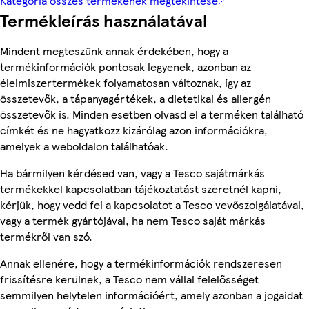
Kategória összes termékének megtekintése
Termékleírás használatával
Mindent megteszünk annak érdekében, hogy a
termékinformációk pontosak legyenek, azonban az
élelmiszertermékek folyamatosan változnak, így az
összetevők, a tápanyagértékek, a dietetikai és allergén
összetevők is. Minden esetben olvasd el a terméken található
címkét és ne hagyatkozz kizárólag azon információkra,
amelyek a weboldalon találhatóak.
Ha bármilyen kérdésed van, vagy a Tesco sajátmárkás
termékekkel kapcsolatban tájékoztatást szeretnél kapni,
kérjük, hogy vedd fel a kapcsolatot a Tesco vevőszolgálatával,
vagy a termék gyártójával, ha nem Tesco saját márkás
termékről van szó.
Annak ellenére, hogy a termékinformációk rendszeresen
frissítésre kerülnek, a Tesco nem vállal felelősséget
semmilyen helytelen információért, amely azonban a jogaidat