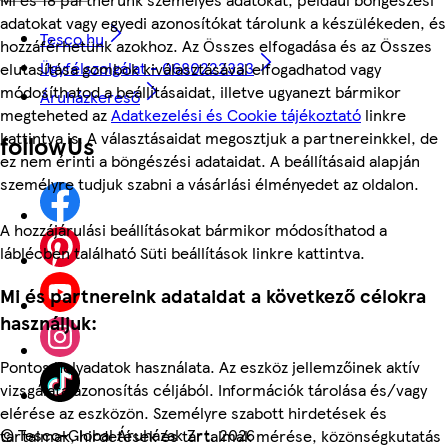
adatokat vagy egyedi azonosítókat tárolunk a készülékeden, és
Tesco.hu
hozzáférhetünk azokhoz. Az Összes elfogadása és az Összes
Ügyfélszolgálat - 0680222333
elutasítása gombok kiválasztásával elfogadhatod vagy
módosíthatod a beállításaidat, illetve ugyanezt bármikor
Áruházkereső
megteheted az
Adatkezelési és Cookie tájékoztató
linkre
kattintva is. A választásaidat megosztjuk a partnereinkkel, de
followUs
ez nem érinti a böngészési adataidat. A beállításaid alapján
személyre tudjuk szabni a vásárlási élményedet az oldalon.
A hozzájárulási beállításokat bármikor módosíthatod a
láblécben található Süti beállítások linkre kattintva.
Mi és partnereink adataidat a következő célokra
használjuk:
Pontos helyadatok használata. Az eszköz jellemzőinek aktív
vizsgálata azonosítás céljából. Információk tárolása és/vagy
elérése az eszközön. Személyre szabott hirdetések és
©
Tesco-Global Áruházak Zrt. 2026
tartalmak, hirdetések és tartalmak mérése, közönségkutatás