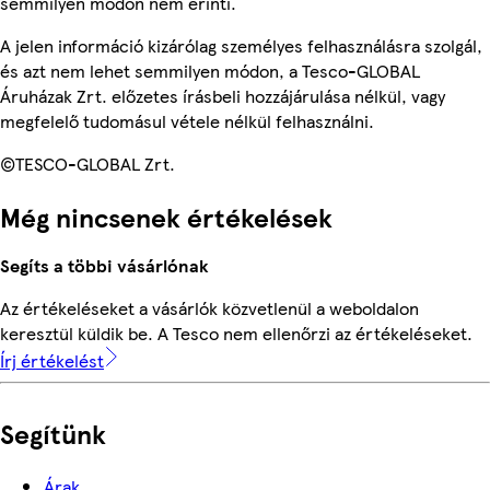
semmilyen módon nem érinti.
A jelen információ kizárólag személyes felhasználásra szolgál,
és azt nem lehet semmilyen módon, a Tesco-GLOBAL
Áruházak Zrt. előzetes írásbeli hozzájárulása nélkül, vagy
megfelelő tudomásul vétele nélkül felhasználni.
©TESCO-GLOBAL Zrt.
Még nincsenek értékelések
Segíts a többi vásárlónak
Az értékeléseket a vásárlók közvetlenül a weboldalon
keresztül küldik be. A Tesco nem ellenőrzi az értékeléseket.
Írj értékelést
Segítünk
Árak