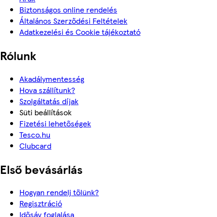
Biztonságos online rendelés
Általános Szerződési Feltételek
Adatkezelési és Cookie tájékoztató
Rólunk
Akadálymentesség
Hova szállítunk?
Szolgáltatás díjak
Süti beállítások
Fizetési lehetőségek
Tesco.hu
Clubcard
Első bevásárlás
Hogyan rendelj tőlünk?
Regisztráció
Idősáv foglalása