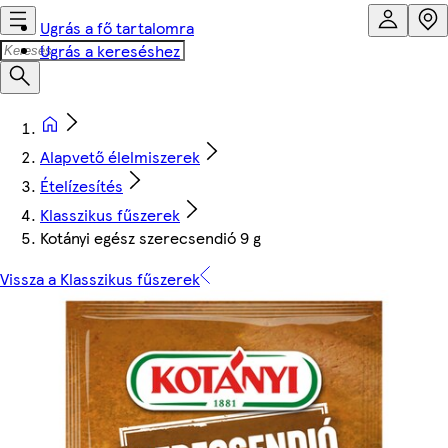
Ugrás a fő tartalomra
Ugrás a kereséshez
Alapvető élelmiszerek
Ételízesítés
Klasszikus fűszerek
Kotányi egész szerecsendió 9 g
Vissza a Klasszikus fűszerek