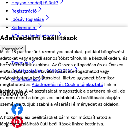
Hogyan rendelj tőlünk?
Regisztráció
Idősáv foglalása
Kedvenceim
ÁFÁ-s számla igénylés
Adatvédelmi beállítások
Kapcsolat
Mi és 18 partnerünk személyes adatokat, például böngészési
adatokat vagy egyedi azonosítókat tárolunk a készülékeden, és
Tesco.hu
hozzáférhetünk azokhoz. Az Összes elfogadása és az Összes
Ügyfélszolgálat - 0680222333
elutasítása gombok kiválasztásával elfogadhatod vagy
módosíthatod a beállításaidat, illetve ugyanezt bármikor
Áruházkereső
megteheted az
Adatkezelési és Cookie tájékoztató
linkre
kattintva is. A választásaidat megosztjuk a partnereinkkel, de
followUs
ez nem érinti a böngészési adataidat. A beállításaid alapján
személyre tudjuk szabni a vásárlási élményedet az oldalon.
A hozzájárulási beállításokat bármikor módosíthatod a
láblécben található Süti beállítások linkre kattintva.