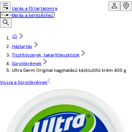
Ugrás a fő tartalomra
Ugrás a kereséshez
Háztartás
Tisztítószerek, takarítóeszközök
Súrolókrémek
Ultra Derm Original nagyhatású kéztisztító krém 400 g
Vissza a Súrolókrémek