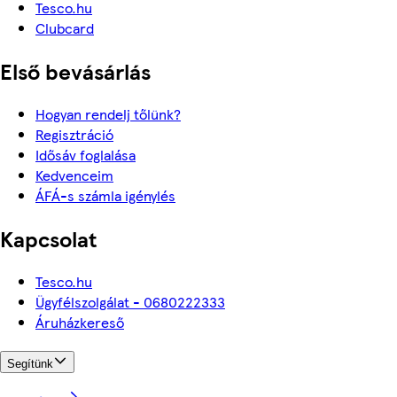
Tesco.hu
Clubcard
Első bevásárlás
Hogyan rendelj tőlünk?
Regisztráció
Idősáv foglalása
Kedvenceim
ÁFÁ-s számla igénylés
Kapcsolat
Tesco.hu
Ügyfélszolgálat - 0680222333
Áruházkereső
Segítünk