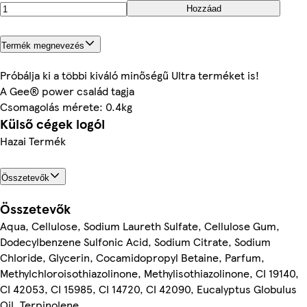
Hozzáad
Termék megnevezés
Próbálja ki a többi kiváló minőségű Ultra terméket is!
A Gee® power család tagja
Csomagolás mérete: 0.4kg
Külső cégek logói
Hazai Termék
Összetevők
Összetevők
Aqua, Cellulose, Sodium Laureth Sulfate, Cellulose Gum,
Dodecylbenzene Sulfonic Acid, Sodium Citrate, Sodium
Chloride, Glycerin, Cocamidopropyl Betaine, Parfum,
Methylchloroisothiazolinone, Methylisothiazolinone, CI 19140,
CI 42053, CI 15985, CI 14720, CI 42090, Eucalyptus Globulus
Oil, Terpinolene