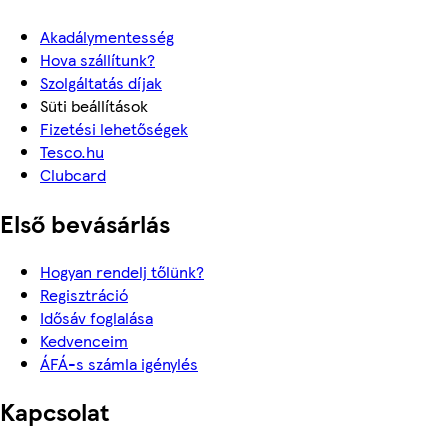
Akadálymentesség
Hova szállítunk?
Szolgáltatás díjak
Süti beállítások
Fizetési lehetőségek
Tesco.hu
Clubcard
Első bevásárlás
Hogyan rendelj tőlünk?
Regisztráció
Idősáv foglalása
Kedvenceim
ÁFÁ-s számla igénylés
Kapcsolat