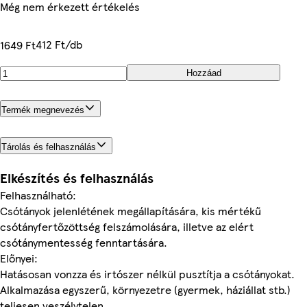
Még nem érkezett értékelés
412 Ft/db
1649 Ft
Hozzáad
Termék megnevezés
Tárolás és felhasználás
Elkészítés és felhasználás
Felhasználható:
Csótányok jelenlétének megállapítására, kis mértékű
csótányfertőzöttség felszámolására, illetve az elért
csótánymentesség fenntartására.
Előnyei:
Hatásosan vonzza és irtószer nélkül pusztítja a csótányokat.
Alkalmazása egyszerű, környezetre (gyermek, háziállat stb.)
teljesen veszélytelen.