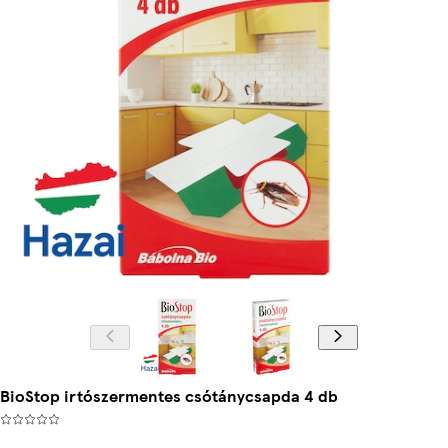
BioStop irtószermentes csótánycsapda 4 db