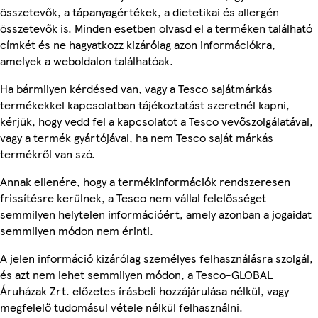
összetevők, a tápanyagértékek, a dietetikai és allergén
összetevők is. Minden esetben olvasd el a terméken található
címkét és ne hagyatkozz kizárólag azon információkra,
amelyek a weboldalon találhatóak.
Ha bármilyen kérdésed van, vagy a Tesco sajátmárkás
termékekkel kapcsolatban tájékoztatást szeretnél kapni,
kérjük, hogy vedd fel a kapcsolatot a Tesco vevőszolgálatával,
vagy a termék gyártójával, ha nem Tesco saját márkás
termékről van szó.
Annak ellenére, hogy a termékinformációk rendszeresen
frissítésre kerülnek, a Tesco nem vállal felelősséget
semmilyen helytelen információért, amely azonban a jogaidat
semmilyen módon nem érinti.
A jelen információ kizárólag személyes felhasználásra szolgál,
és azt nem lehet semmilyen módon, a Tesco-GLOBAL
Áruházak Zrt. előzetes írásbeli hozzájárulása nélkül, vagy
megfelelő tudomásul vétele nélkül felhasználni.