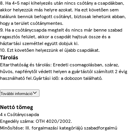
8. Ha 4-5 napi kihelyezés után nincs csótány a csapdákban,
akkor helyezzük más helyre azokat. Ha ezt követően sem
találunk bennük befogott csótányt, biztosak lehetünk abban,
hogy a terület csótánymentes.
9. Ha a csótánycsapda megtelt és nincs már benne szabad
ragasztós felület, akkor a csapdát hajtsuk össze és a
háztartási szeméttel együtt dobjuk ki.
10. Ezt követően helyezzünk el újabb csapdákat.
Tárolás
Eltarthatóság és tárolás: Eredeti csomagolásban, száraz,
hűvös, napfénytől védett helyen a gyártástól számított 2 évig
használható fel.Gyártási idő: a dobozon található.
További információ
Nettó tömeg
4 x Csótánycsapda
Engedély száma: OTH 4020/2002.
Minősítése: III. forgalmazási kategóriájú szabadforgalmú