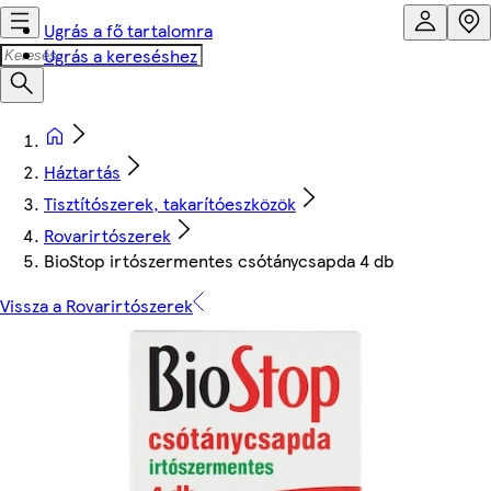
Ugrás a fő tartalomra
Ugrás a kereséshez
Háztartás
Tisztítószerek, takarítóeszközök
Rovarirtószerek
BioStop irtószermentes csótánycsapda 4 db
Vissza a Rovarirtószerek