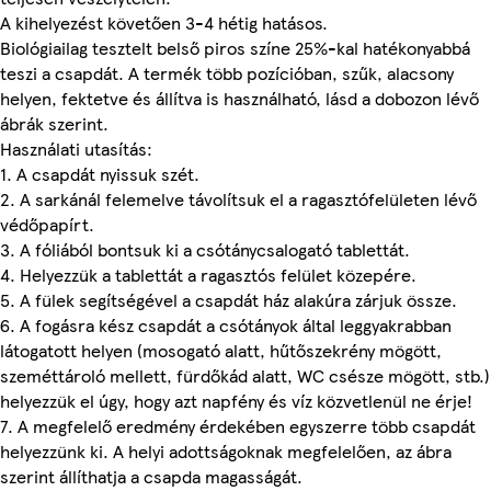
A kihelyezést követően 3-4 hétig hatásos.
Biológiailag tesztelt belső piros színe 25%-kal hatékonyabbá
teszi a csapdát. A termék több pozícióban, szűk, alacsony
helyen, fektetve és állítva is használható, lásd a dobozon lévő
ábrák szerint.
Használati utasítás:
1. A csapdát nyissuk szét.
2. A sarkánál felemelve távolítsuk el a ragasztófelületen lévő
védőpapírt.
3. A fóliából bontsuk ki a csótánycsalogató tablettát.
4. Helyezzük a tablettát a ragasztós felület közepére.
5. A fülek segítségével a csapdát ház alakúra zárjuk össze.
6. A fogásra kész csapdát a csótányok által leggyakrabban
látogatott helyen (mosogató alatt, hűtőszekrény mögött,
szeméttároló mellett, fürdőkád alatt, WC csésze mögött, stb.)
helyezzük el úgy, hogy azt napfény és víz közvetlenül ne érje!
7. A megfelelő eredmény érdekében egyszerre több csapdát
helyezzünk ki. A helyi adottságoknak megfelelően, az ábra
szerint állíthatja a csapda magasságát.