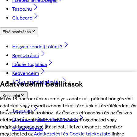
Tesco.hu
Clubcard
Első bevásárlás
Hogyan rendelj tőlünk?
Regisztráció
Idősáv foglalása
Kedvenceim
ÁFÁ-s számla igénylés
Adatvédelmi beállítások
Kapcsolat
Mi és 18 partnerünk személyes adatokat, például böngészési
adatokat vagy egyedi azonosítókat tárolunk a készülékeden, és
Tesco.hu
hozzáférhetünk azokhoz. Az Összes elfogadása és az Összes
Ügyfélszolgálat - 0680222333
elutasítása gombok kiválasztásával elfogadhatod vagy
módosíthatod a beállításaidat, illetve ugyanezt bármikor
Áruházkereső
megteheted az
Adatkezelési és Cookie tájékoztató
linkre