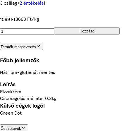
3 csillag
(
2 értékelés
)
3663 Ft/kg
1099 Ft
Hozzáad
Termék megnevezés
Főbb jellemzők
Nátrium-glutamát mentes
Leírás
Pizzakrém
Csomagolás mérete: 0.3kg
Külső cégek logói
Green Dot
Összetevők