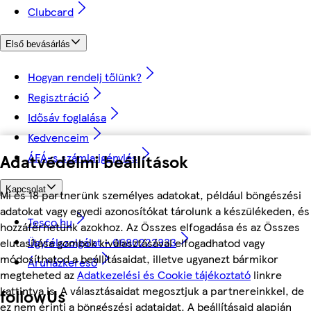
Clubcard
Első bevásárlás
Hogyan rendelj tőlünk?
Regisztráció
Idősáv foglalása
Kedvenceim
ÁFÁ-s számla igénylés
Adatvédelmi beállítások
Kapcsolat
Mi és 18 partnerünk személyes adatokat, például böngészési
adatokat vagy egyedi azonosítókat tárolunk a készülékeden, és
Tesco.hu
hozzáférhetünk azokhoz. Az Összes elfogadása és az Összes
Ügyfélszolgálat - 0680222333
elutasítása gombok kiválasztásával elfogadhatod vagy
módosíthatod a beállításaidat, illetve ugyanezt bármikor
Áruházkereső
megteheted az
Adatkezelési és Cookie tájékoztató
linkre
kattintva is. A választásaidat megosztjuk a partnereinkkel, de
followUs
ez nem érinti a böngészési adataidat. A beállításaid alapján