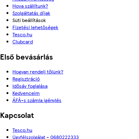
Hova szállítunk?
Szolgáltatás díjak
Süti beállítások
Fizetési lehetőségek
Tesco.hu
Clubcard
Első bevásárlás
Hogyan rendelj tőlünk?
Regisztráció
Idősáv foglalása
Kedvenceim
ÁFÁ-s számla igénylés
Kapcsolat
Tesco.hu
Ügyfélszolgálat - 0680222333