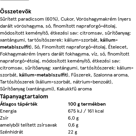
Összetevők
Sűrített paradicsom (60%), Cukor, Vöröshagymakrém (nyers
darált vöröshagyma, só, finomított napraforgó-étolaj,
módosított keményítő, étkezési sav: citromsav, sűrítőanyag:
xantángumi, tartósítószerek: kálium-szorbát,
kálium-
metabiszulfit
), Só, Finomított napraforgó-étolaj, Ételecet,
Fokhagymakrém (nyers darált fokhagyma, víz, só, finomított
napraforgó-étolaj, módosított keményítő, étkezési sav:
citromsav, sűrítőanyag: xantángumi, tartósítószerek: kálium-
szorbát,
kálium-metabiszulfit
), Fűszerek, Szalonna aroma,
Tartósítószerek (kálium-szorbát, nátrium-benzoát),
Sűrítőanyag (xantángumi), Kakukkfű aroma
Tápanyagtartalom
Átlagos tápérték
100 g termékben
Energia
675 kJ / 161 kcal
Zsír
6,0 g
amelyből telített zsírsavak
0,6 g
Szénhidrát
22 g