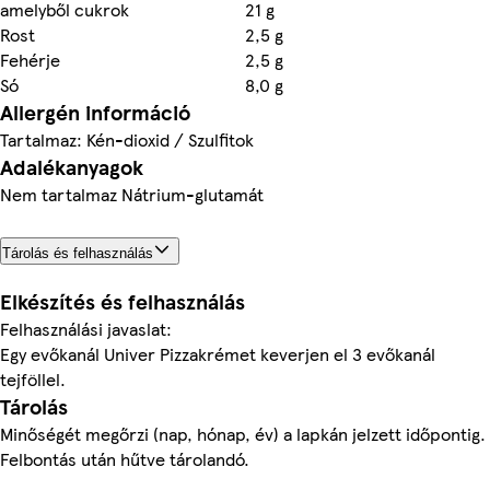
amelyből cukrok
21 g
Rost
2,5 g
Fehérje
2,5 g
Só
8,0 g
Allergén információ
Tartalmaz: Kén-dioxid / Szulfitok
Adalékanyagok
Nem tartalmaz Nátrium-glutamát
Tárolás és felhasználás
Elkészítés és felhasználás
Felhasználási javaslat:
Egy evőkanál Univer Pizzakrémet keverjen el 3 evőkanál
tejföllel.
Tárolás
Minőségét megőrzi (nap, hónap, év) a lapkán jelzett időpontig.
Felbontás után hűtve tárolandó.