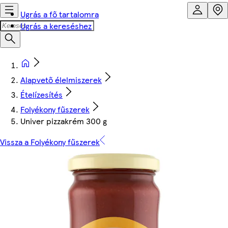
Ugrás a fő tartalomra
Ugrás a kereséshez
Alapvető élelmiszerek
Ételízesítés
Folyékony fűszerek
Univer pizzakrém 300 g
Vissza a Folyékony fűszerek