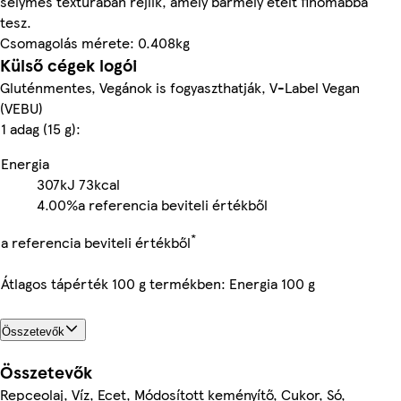
selymes textúrában rejlik, amely bármely ételt finomabbá
tesz.
Csomagolás mérete: 0.408kg
Külső cégek logói
Gluténmentes, Vegánok is fogyaszthatják, V-Label Vegan
(VEBU)
1 adag (15 g):
Energia
307kJ
73kcal
4.00%
a referencia beviteli értékből
*
a referencia beviteli értékből
Átlagos tápérték 100 g termékben: Energia 100 g
Összetevők
Összetevők
Repceolaj, Víz, Ecet, Módosított keményítő, Cukor, Só,