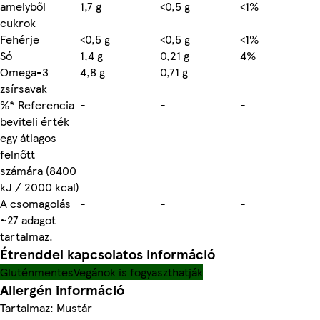
amelyből
1,7 g
<0,5 g
<1%
cukrok
Fehérje
<0,5 g
<0,5 g
<1%
Só
1,4 g
0,21 g
4%
Omega-3
4,8 g
0,71 g
zsírsavak
%* Referencia
-
-
-
beviteli érték
egy átlagos
felnőtt
számára (8400
kJ / 2000 kcal)
A csomagolás
-
-
-
~27 adagot
tartalmaz.
Étrenddel kapcsolatos információ
Gluténmentes
Vegánok is fogyaszthatják
Allergén információ
Tartalmaz: Mustár