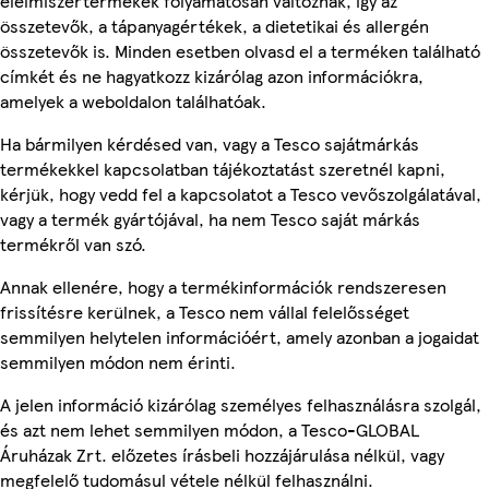
élelmiszertermékek folyamatosan változnak, így az
összetevők, a tápanyagértékek, a dietetikai és allergén
összetevők is. Minden esetben olvasd el a terméken található
címkét és ne hagyatkozz kizárólag azon információkra,
amelyek a weboldalon találhatóak.
Ha bármilyen kérdésed van, vagy a Tesco sajátmárkás
termékekkel kapcsolatban tájékoztatást szeretnél kapni,
kérjük, hogy vedd fel a kapcsolatot a Tesco vevőszolgálatával,
vagy a termék gyártójával, ha nem Tesco saját márkás
termékről van szó.
Annak ellenére, hogy a termékinformációk rendszeresen
frissítésre kerülnek, a Tesco nem vállal felelősséget
semmilyen helytelen információért, amely azonban a jogaidat
semmilyen módon nem érinti.
A jelen információ kizárólag személyes felhasználásra szolgál,
és azt nem lehet semmilyen módon, a Tesco-GLOBAL
Áruházak Zrt. előzetes írásbeli hozzájárulása nélkül, vagy
megfelelő tudomásul vétele nélkül felhasználni.