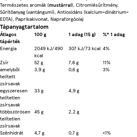
Természetes aromák (
mustárral
), Citromlésűrítmény,
Sűrítőanyag (xantángumi), Antioxidáns (kalcium-dinátrium-
EDTA), Paprikakivonat, Napraforgóolaj
Tápanyagtartalom
Átlagos
100 g
1 adag (15 g)
%* 1 adag
tápérték
Energia
2049 kJ/490
307 kJ/73 kcal
4%
kcal
Zsír
52 g
7,8 g
11%
amelyből
3,9 g
0,6 g
3%
telített
zsírsavak
egyszeresen
33 g
4,9 g
telítetlen
zsírsavak
többszörösen
45 g
2,2 g
telítetlen
zsírsavak
Szénhidrát
4,7 g
0,7 g
<1%