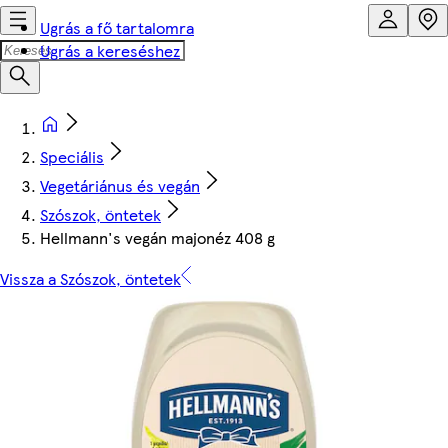
Ugrás a fő tartalomra
Ugrás a kereséshez
Speciális
Vegetáriánus és vegán
Szószok, öntetek
Hellmann's vegán majonéz 408 g
Vissza a Szószok, öntetek