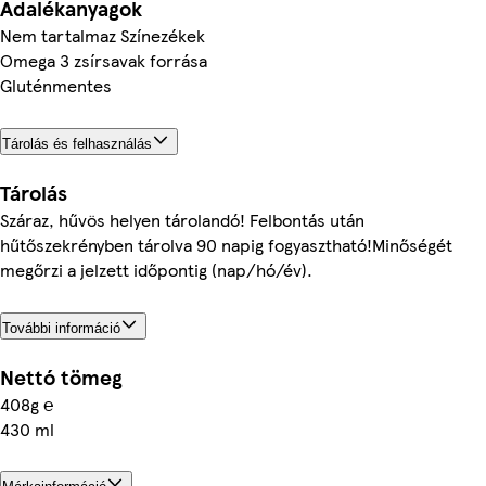
Adalékanyagok
Nem tartalmaz Színezékek
Omega 3 zsírsavak forrása
Gluténmentes
Tárolás és felhasználás
Tárolás
Száraz, hűvös helyen tárolandó! Felbontás után
hűtőszekrényben tárolva 90 napig fogyasztható!Minőségét
megőrzi a jelzett időpontig (nap/hó/év).
További információ
Nettó tömeg
408g ℮
430 ml