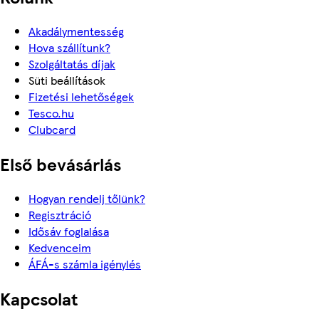
Akadálymentesség
Hova szállítunk?
Szolgáltatás díjak
Süti beállítások
Fizetési lehetőségek
Tesco.hu
Clubcard
Első bevásárlás
Hogyan rendelj tőlünk?
Regisztráció
Idősáv foglalása
Kedvenceim
ÁFÁ-s számla igénylés
Kapcsolat