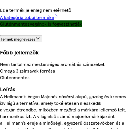
Ez a termék jelenleg nem elérhető
A kategória többi terméke
Gluténmentes
Vegánok is fogyaszthatják
Termék megnevezés
Főbb jellemzők
Nem tartalmaz mesterséges aromát és színezéket
Omega 3 zsírsavak forrása
Gluténmentes
Leírás
A Hellmann’s Vegán Majonéz növényi alapú, gazdag és krémes
ízvilágú alternatíva, amely tökéletesen illeszkedik
a vegán étrendbe, miközben megőrzi a márkára jellemző telt,
harmonikus ízt. A világ első számú majonézmárkájaként
a Hellmann’s ereje a minőségi, egyszerű összetevőkben és a