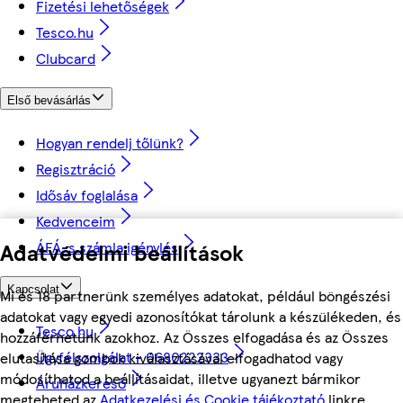
Fizetési lehetőségek
Tesco.hu
Clubcard
Első bevásárlás
Hogyan rendelj tőlünk?
Regisztráció
Idősáv foglalása
Kedvenceim
Adatvédelmi beállítások
ÁFÁ-s számla igénylés
Kapcsolat
Mi és 18 partnerünk személyes adatokat, például böngészési
adatokat vagy egyedi azonosítókat tárolunk a készülékeden, és
Tesco.hu
hozzáférhetünk azokhoz. Az Összes elfogadása és az Összes
Ügyfélszolgálat - 0680222333
elutasítása gombok kiválasztásával elfogadhatod vagy
módosíthatod a beállításaidat, illetve ugyanezt bármikor
Áruházkereső
megteheted az
Adatkezelési és Cookie tájékoztató
linkre