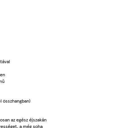
tával
ben
emű
el összhangban)
tosan az egész éjszakán
dvességet, a még soha