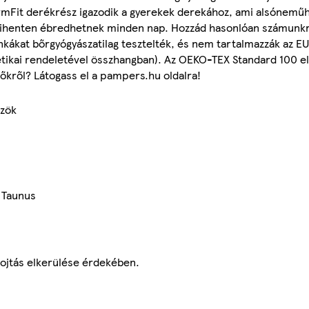
mFit derékrész igazodik a gyerekek derekához, ami alsóneműh
kipihenten ébredhetnek minden nap. Hozzád hasonlóan számunk
ákat bőrgyógyászatilag tesztelték, és nem tartalmazzák az EU á
tikai rendeletével összhangban). Az OEKO-TEX Standard 100 elő
őkről? Látogass el a pampers.hu oldalra!
özök
 Taunus
fojtás elkerülése érdekében.