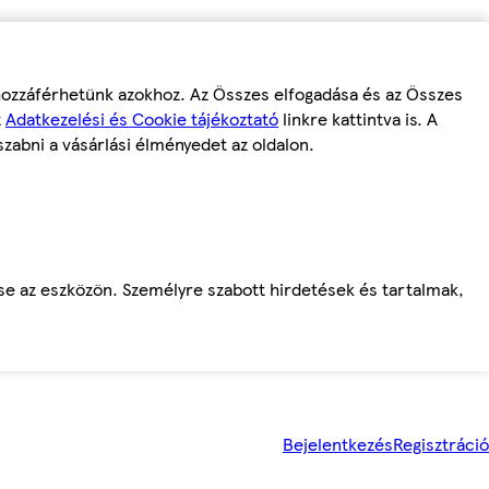
 hozzáférhetünk azokhoz. Az Összes elfogadása és az Összes
z
Adatkezelési és Cookie tájékoztató
linkre kattintva is. A
szabni a vásárlási élményedet az oldalon.
ése az eszközön. Személyre szabott hirdetések és tartalmak,
Bejelentkezés
Regisztráció