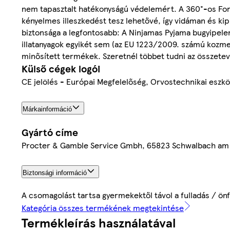
nem tapasztalt hatékonyságú védelemért. A 360°-os For
kényelmes illeszkedést tesz lehetővé, így vidáman és 
biztonsága a legfontosabb: A Ninjamas Pyjama bugyipelenk
illatanyagok egyikét sem (az EU 1223/2009. számú kozme
minősített termékek. Szeretnél többet tudni az összetev
Külső cégek logói
CE jelölés - Európai Megfelelőség, Orvostechnikai eszk
Márkainformáció
Gyártó címe
Procter & Gamble Service Gmbh, 65823 Schwalbach am
Biztonsági információ
A csomagolást tartsa gyermekektől távol a fulladás / ön
Kategória összes termékének megtekintése
Termékleírás használatával