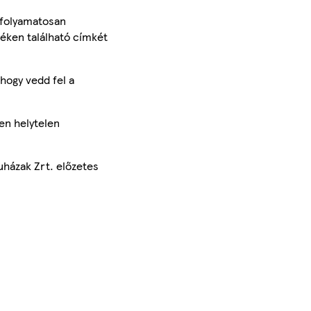
 folyamatosan
méken található címkét
hogy vedd fel a
en helytelen
uházak Zrt. előzetes