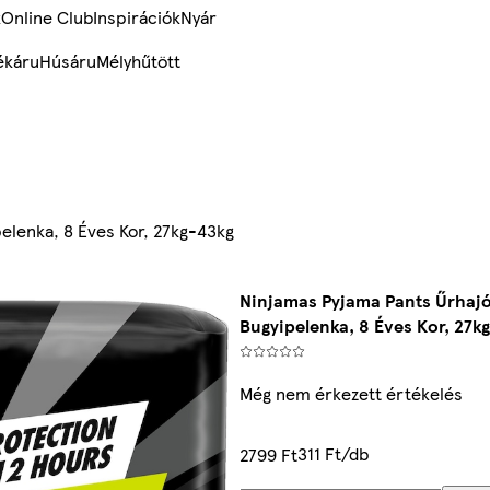
k
Online Club
Inspirációk
Nyár
ékáru
Húsáru
Mélyhűtött
elenka, 8 Éves Kor, 27kg-43kg
Ninjamas Pyjama Pants Űrhajó
Bugyipelenka, 8 Éves Kor, 27k
Még nem érkezett értékelés
311 Ft/db
2799 Ft