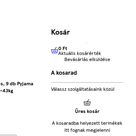
Kosár
0 Ft
Aktuális kosárérték
0 Ft
Aktuális kosárérték
Bevásárlás elküldése
A kosarad
s, 9 db Pyjama
Válassz szolgáltatásaink közül
g-43kg
Üres kosár
A kosaradba helyezett termékek
itt fognak megjelenni