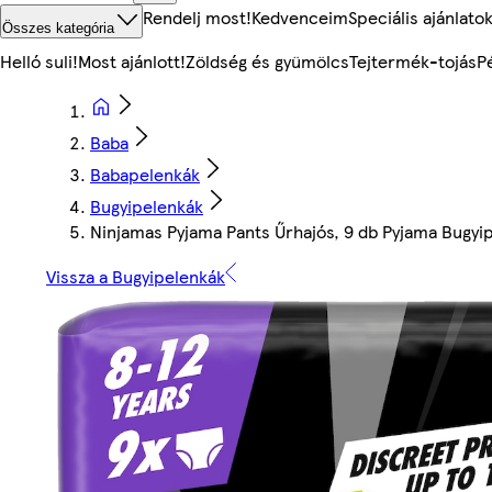
Rendelj most!
Kedvenceim
Speciális ajánlato
Összes kategória
Helló suli!
Most ajánlott!
Zöldség és gyümölcs
Tejtermék-tojás
P
Baba
Babapelenkák
Bugyipelenkák
Ninjamas Pyjama Pants Űrhajós, 9 db Pyjama Bugyip
Vissza a Bugyipelenkák