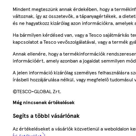
Mindent megteszünk annak érdekében, hogy a termékinf
változnak, így az összetevők, a tápanyagértékek, a diete
és ne hagyatkozz kizárólag azon információkra, amelyek 
Ha bármilyen kérdésed van, vagy a Tesco sajátmárkás ter
kapcsolatot a Tesco vevőszolgálatával, vagy a termék gy
Annak ellenére, hogy a termékinformációk rendszeresen 
információért, amely azonban a jogaidat semmilyen mód
A jelen információ kizárólag személyes felhasználásra 
írásbeli hozzájárulása nélkül, vagy megfelelő tudomásul v
©TESCO-GLOBAL Zrt.
Még nincsenek értékelések
Segíts a többi vásárlónak
Az értékeléseket a vásárlók közvetlenül a weboldalon ker