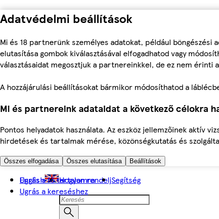
Adatvédelmi beállítások
Mi és 18 partnerünk személyes adatokat, például böngészési a
elutasítása gombok kiválasztásával elfogadhatod vagy módosíth
választásaidat megosztjuk a partnereinkkel, de ez nem érinti a
A hozzájárulási beállításokat bármikor módosíthatod a láblécben 
Mi és partnereink adataidat a következő célokra ha
Pontos helyadatok használata. Az eszköz jellemzőinek aktív viz
hirdetések és tartalmak mérése, közönségkutatás és szolgálta
Összes elfogadása
Összes elutasítása
Beállítások
Ugrás a fő tartalomra
English
Hogyan rendelj
Segítség
Ugrás a kereséshez