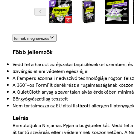
Termék megnevezés
Főbb jellemzők
Vedd fel a harcot az éjszakai bepisilésekkel szemben, é
Szivárgás elleni védelem egész éjjel
A Pampers azonnali nedvszívó technológiája rögtön fels
A 360°-os FormFit derékrész a rugalmasságának köszönh
A QuietCloth anyag a zavartalan alvás érdekében minimáli
Bőrgyógyászatilag tesztelt
Nem tartalmazza az EU által listázott allergén illatany
Leírás
Bemutatjuk a Ninjamas Pyjama bugyipelenkát. Vedd fel a 
át tartó szivárgás elleni védelemnek köszönhetően. A Ni