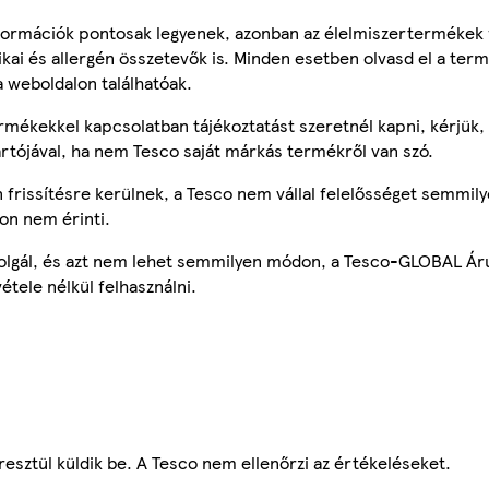
ormációk pontosak legyenek, azonban az élelmiszertermékek
tikai és allergén összetevők is. Minden esetben olvasd el a ter
a weboldalon találhatóak.
mékekkel kapcsolatban tájékoztatást szeretnél kapni, kérjük, 
ártójával, ha nem Tesco saját márkás termékről van szó.
frissítésre kerülnek, a Tesco nem vállal felelősséget semmily
on nem érinti.
szolgál, és azt nem lehet semmilyen módon, a Tesco-GLOBAL Ár
étele nélkül felhasználni.
esztül küldik be. A Tesco nem ellenőrzi az értékeléseket.