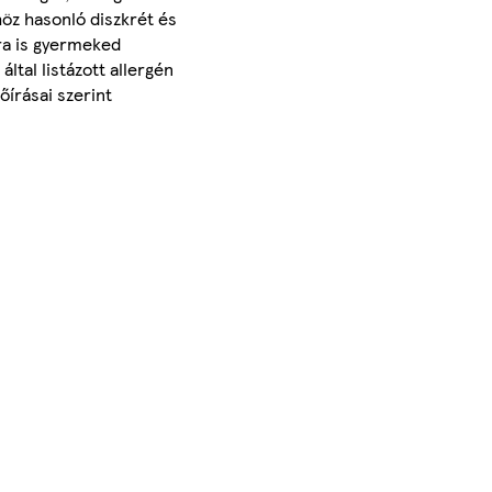
öz hasonló diszkrét és
ra is gyermeked
ltal listázott allergén
írásai szerint