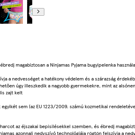
s ébredj magabiztosan a Ninjamas Pyjama bugyipelenka használa
zívja a nedvességet a hatékony védelem és a szárazság érdeké
etően úgy illeszkedik a nagyobb gyermekekre, mint az alsón
s zajt kelt
agok egyikét sem (az EU 1223/2009. számú kozmetikai rendeletév
harcot az éjszakai bepisilésekkel szemben, és ébredj magabiz
njamas azonnali nedvszívó technológiája rögtön felszívja a ne