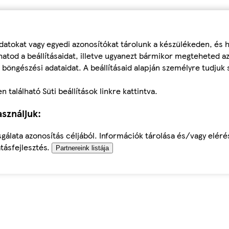
datokat vagy egyedi azonosítókat tárolunk a készülékeden, és
atod a beállításaidat, illetve ugyanezt bármikor megteheted a
 böngészési adataidat. A beállításaid alapján személyre tudjuk 
található Süti beállítások linkre kattintva.
sználjuk:
sgálata azonosítás céljából. Információk tárolása és/vagy elér
tásfejlesztés.
Partnereink listája