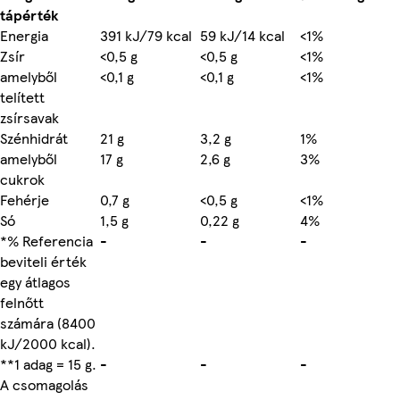
tápérték
Energia
391 kJ/79 kcal
59 kJ/14 kcal
<1%
Zsír
<0,5 g
<0,5 g
<1%
amelyből
<0,1 g
<0,1 g
<1%
telített
zsírsavak
Szénhidrát
21 g
3,2 g
1%
amelyből
17 g
2,6 g
3%
cukrok
Fehérje
0,7 g
<0,5 g
<1%
Só
1,5 g
0,22 g
4%
*% Referencia
-
-
-
beviteli érték
egy átlagos
felnőtt
számára (8400
kJ/2000 kcal).
**1 adag = 15 g.
-
-
-
A csomagolás