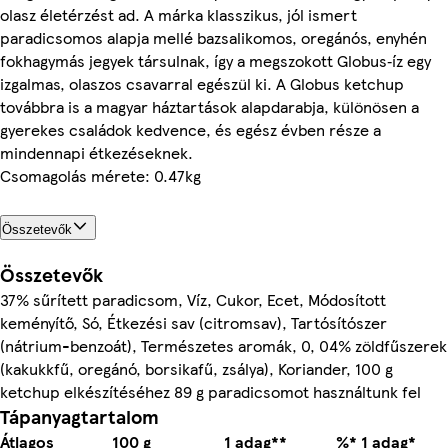
olasz életérzést ad. A márka klasszikus, jól ismert
paradicsomos alapja mellé bazsalikomos, oregánós, enyhén
fokhagymás jegyek társulnak, így a megszokott Globus‑íz egy
izgalmas, olaszos csavarral egészül ki. A Globus ketchup
továbbra is a magyar háztartások alapdarabja, különösen a
gyerekes családok kedvence, és egész évben része a
mindennapi étkezéseknek.
Csomagolás mérete: 0.47kg
Összetevők
Összetevők
37% sűrített paradicsom, Víz, Cukor, Ecet, Módosított
keményítő, Só, Étkezési sav (citromsav), Tartósítószer
(nátrium-benzoát), Természetes aromák, 0, 04% zöldfűszerek
(kakukkfű, oregánó, borsikafű, zsálya), Koriander, 100 g
ketchup elkészítéséhez 89 g paradicsomot használtunk fel
Tápanyagtartalom
Átlagos
100 g
1 adag**
%* 1 adag*