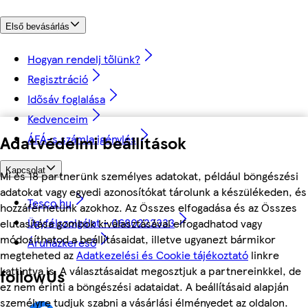
Első bevásárlás
Hogyan rendelj tőlünk?
Regisztráció
Idősáv foglalása
Kedvenceim
ÁFÁ-s számla igénylés
Adatvédelmi beállítások
Kapcsolat
Mi és 18 partnerünk személyes adatokat, például böngészési
adatokat vagy egyedi azonosítókat tárolunk a készülékeden, és
Tesco.hu
hozzáférhetünk azokhoz. Az Összes elfogadása és az Összes
Ügyfélszolgálat - 0680222333
elutasítása gombok kiválasztásával elfogadhatod vagy
módosíthatod a beállításaidat, illetve ugyanezt bármikor
Áruházkereső
megteheted az
Adatkezelési és Cookie tájékoztató
linkre
kattintva is. A választásaidat megosztjuk a partnereinkkel, de
followUs
ez nem érinti a böngészési adataidat. A beállításaid alapján
személyre tudjuk szabni a vásárlási élményedet az oldalon.