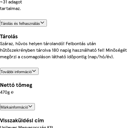
~31 adagot
tartalmaz.
Tárolás és felhasználás
Tárolás
Száraz, hűvös helyen tárolandó! Felbontás után
hűtőszekrényben tárolva 180 napig használható fel! Minőségét
megőrzi a csomagoláson látható időpontig (nap/hó/év).
További információ
Nettó tömeg
470g ℮
Márkainformáció
Visszaküldési cím
Unilever Magyarország Kft.