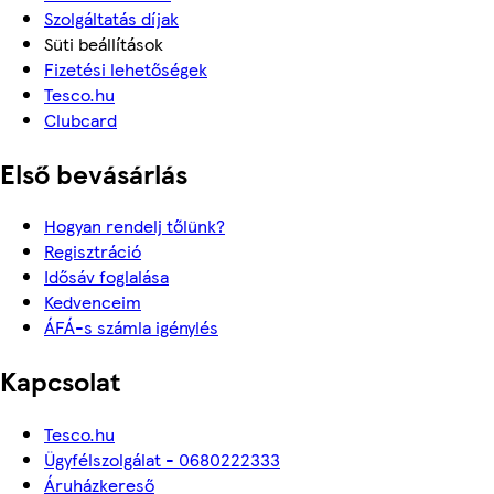
Szolgáltatás díjak
Süti beállítások
Fizetési lehetőségek
Tesco.hu
Clubcard
Első bevásárlás
Hogyan rendelj tőlünk?
Regisztráció
Idősáv foglalása
Kedvenceim
ÁFÁ-s számla igénylés
Kapcsolat
Tesco.hu
Ügyfélszolgálat - 0680222333
Áruházkereső