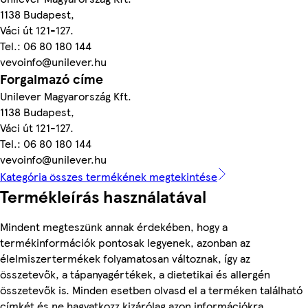
1138 Budapest,
Váci út 121-127.
Tel.: 06 80 180 144
vevoinfo@unilever.hu
Forgalmazó címe
Unilever Magyarország Kft.
1138 Budapest,
Váci út 121-127.
Tel.: 06 80 180 144
vevoinfo@unilever.hu
Kategória összes termékének megtekintése
Termékleírás használatával
Mindent megteszünk annak érdekében, hogy a
termékinformációk pontosak legyenek, azonban az
élelmiszertermékek folyamatosan változnak, így az
összetevők, a tápanyagértékek, a dietetikai és allergén
összetevők is. Minden esetben olvasd el a terméken található
címkét és ne hagyatkozz kizárólag azon információkra,