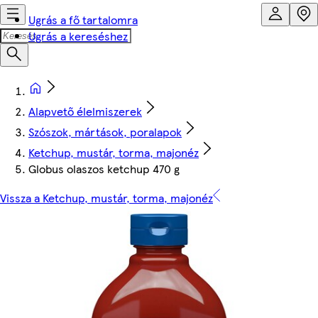
Ugrás a fő tartalomra
Ugrás a kereséshez
Alapvető élelmiszerek
Szószok, mártások, poralapok
Ketchup, mustár, torma, majonéz
Globus olaszos ketchup 470 g
Vissza a Ketchup, mustár, torma, majonéz