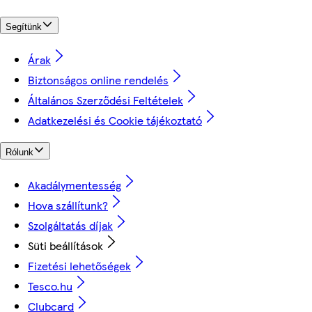
Segítünk
Árak
Biztonságos online rendelés
Általános Szerződési Feltételek
Adatkezelési és Cookie tájékoztató
Rólunk
Akadálymentesség
Hova szállítunk?
Szolgáltatás díjak
Süti beállítások
Fizetési lehetőségek
Tesco.hu
Clubcard