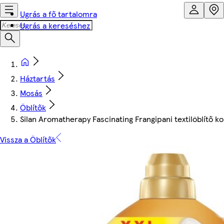
Ugrás a fő tartalomra
Ugrás a kereséshez
Háztartás
Mosás
Öblítők
Silan Aromatherapy Fascinating Frangipani textilöblítő 
Vissza a Öblítők