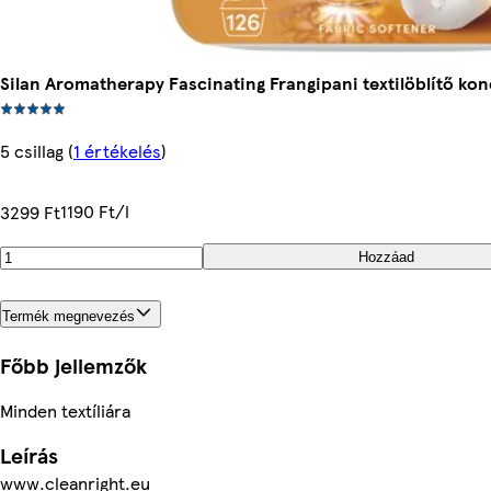
Silan Aromatherapy Fascinating Frangipani textilöblítő ko
5 csillag
(
1 értékelés
)
1190 Ft/l
3299 Ft
Hozzáad
Termék megnevezés
Főbb jellemzők
Minden textíliára
Leírás
www.cleanright.eu