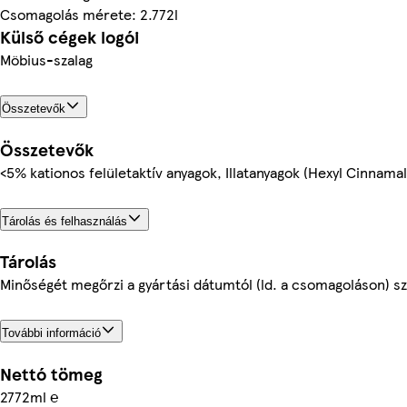
Csomagolás mérete: 2.772l
Külső cégek logói
Möbius-szalag
Összetevők
Összetevők
<5% kationos felületaktív anyagok, Illatanyagok (Hexyl Cinnamal
Tárolás és felhasználás
Tárolás
Minőségét megőrzi a gyártási dátumtól (ld. a csomagoláson) sz
További információ
Nettó tömeg
2772ml ℮