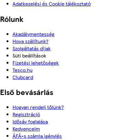
Adatkezelési és Cookie tájékoztató
Rólunk
Akadálymentesség
Hova szállítunk?
Szolgáltatás díjak
Süti beállítások
Fizetési lehetőségek
Tesco.hu
Clubcard
Első bevásárlás
Hogyan rendelj tőlünk?
Regisztráció
Idősáv foglalása
Kedvenceim
ÁFÁ-s számla igénylés