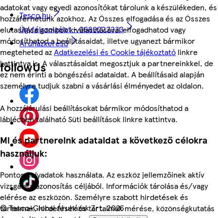
adatokat vagy egyedi azonosítókat tárolunk a készülékeden, és
Tesco.hu
hozzáférhetünk azokhoz. Az Összes elfogadása és az Összes
Ügyfélszolgálat - 0680222333
elutasítása gombok kiválasztásával elfogadhatod vagy
módosíthatod a beállításaidat, illetve ugyanezt bármikor
Áruházkereső
megteheted az
Adatkezelési és Cookie tájékoztató
linkre
kattintva is. A választásaidat megosztjuk a partnereinkkel, de
followUs
ez nem érinti a böngészési adataidat. A beállításaid alapján
személyre tudjuk szabni a vásárlási élményedet az oldalon.
A hozzájárulási beállításokat bármikor módosíthatod a
láblécben található Süti beállítások linkre kattintva.
Mi és partnereink adataidat a következő célokra
használjuk:
Pontos helyadatok használata. Az eszköz jellemzőinek aktív
vizsgálata azonosítás céljából. Információk tárolása és/vagy
elérése az eszközön. Személyre szabott hirdetések és
©
Tesco-Global Áruházak Zrt. 2026
tartalmak, hirdetések és tartalmak mérése, közönségkutatás