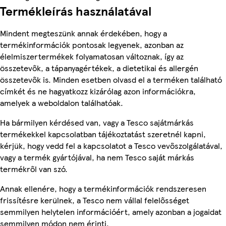
Termékleírás használatával
Mindent megteszünk annak érdekében, hogy a
termékinformációk pontosak legyenek, azonban az
élelmiszertermékek folyamatosan változnak, így az
összetevők, a tápanyagértékek, a dietetikai és allergén
összetevők is. Minden esetben olvasd el a terméken található
címkét és ne hagyatkozz kizárólag azon információkra,
amelyek a weboldalon találhatóak.
Ha bármilyen kérdésed van, vagy a Tesco sajátmárkás
termékekkel kapcsolatban tájékoztatást szeretnél kapni,
kérjük, hogy vedd fel a kapcsolatot a Tesco vevőszolgálatával,
vagy a termék gyártójával, ha nem Tesco saját márkás
termékről van szó.
Annak ellenére, hogy a termékinformációk rendszeresen
frissítésre kerülnek, a Tesco nem vállal felelősséget
semmilyen helytelen információért, amely azonban a jogaidat
semmilyen módon nem érinti.