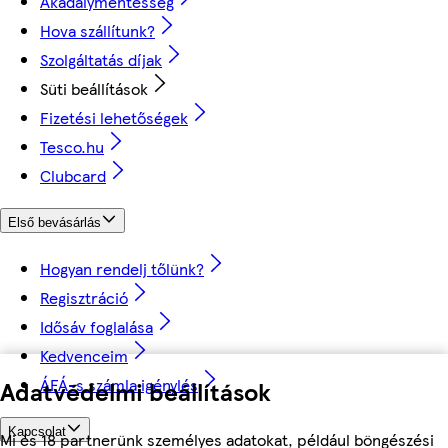
Akadálymentesség
Hova szállítunk?
Szolgáltatás díjak
Süti beállítások
Fizetési lehetőségek
Tesco.hu
Clubcard
Első bevásárlás
Hogyan rendelj tőlünk?
Regisztráció
Idősáv foglalása
Kedvenceim
ÁFÁ-s számla igénylés
Adatvédelmi beállítások
Kapcsolat
Mi és 18 partnerünk személyes adatokat, például böngészési