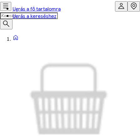
Ugrás a fő tartalomra
Ugrás a kereséshez