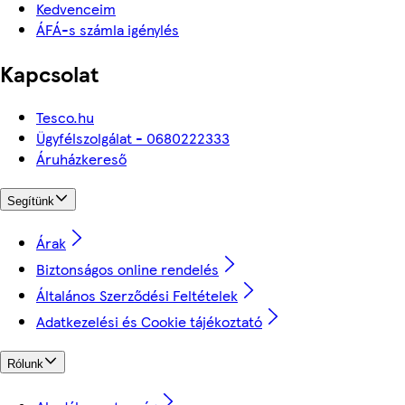
Kedvenceim
ÁFÁ-s számla igénylés
Kapcsolat
Tesco.hu
Ügyfélszolgálat - 0680222333
Áruházkereső
Segítünk
Árak
Biztonságos online rendelés
Általános Szerződési Feltételek
Adatkezelési és Cookie tájékoztató
Rólunk